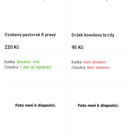
Mulčovače
Křovinořezy a vyžínače
Ozubený pastorek R pravý
Držák bowdenu brzdy
Benzínové křovinořezy a vyžínače
Aku křovinořezy a vyžínače
220 Kč
95 Kč
Motorové pily
Baška:
Skladem 4 ks
Baška:
Není skladem
Čeladná:
1 den od objednání
Čeladná:
Není skladem
Benzínové pily
Aku pily
Elektrické pily
Jednoruční pily
Vyvětvovací pily
AKU zahradní technika