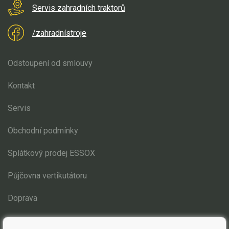
Elektrické čtyřkolky
Servis zahradních traktorů
Náhradní díly
/zahradnístroje
Náhradní díly pro motorové pily
Odstoupení od smlouvy
Zahradní traktory
Kontakt
Řetězové pily
Náhradní díly pro křovinořezy
Servis
Náhradní díly pro sekačky
Obchodní podmínky
Náhradní díly AL-KO
Splátkový prodej ESSOX
Náhradní díly Honda
Náhradní díly Weibang
Půjčovna vertikutátoru
Stiga
Doprava
Díly na motor
Lanka, bowdeny
Blog