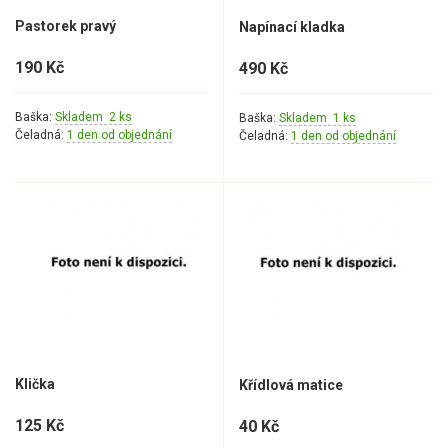
Pastorek pravý
Napínací kladka
Aku křovinořezy a vyžínače
190 Kč
490 Kč
Aku pily
Aku sekačky
Baška:
Skladem 2 ks
Baška:
Skladem 1 ks
Aku STIHL
Čeladná:
1 den od objednání
Čeladná:
1 den od objednání
Aku AL-KO
Štípačka na dřevo
VARI
VARI malotraktory
VARI multifunkční nosiče
Klička
Křídlová matice
Sněhové frézy
125 Kč
40 Kč
Vertikutátory