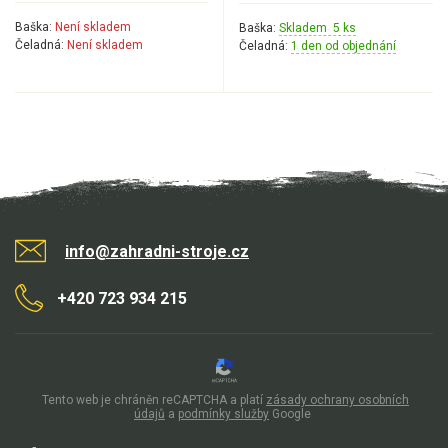
Baška:
Není skladem
Baška:
Skladem 5 ks
Kultivátory
Čeladná:
Není skladem
Čeladná:
1 den od objednání
Nůžky na živý plot
Vysavače a foukače
Elektrocentrály
Štěpkovače a drtiče
info@zahradni-stroje.cz
Elektrické skútry
+420 723 934 215
Elektrické tříkolky
Elektrické tříkolky pro seniory
Elektrické tříkolky pracovní
Tento web je chráněn reCAPTCHA a platí
zásady ochrany osobních
údajů
a
podmínky služby
Google