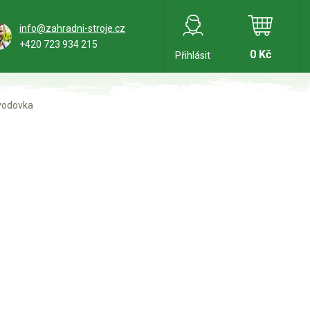
info@zahradni-stroje.cz
+420 723 934 215
0 Kč
Přihlásit
vodovka