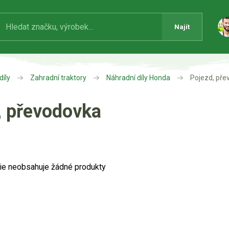
Najít
díly
Zahradní traktory
Náhradní díly Honda
Pojezd, pře
, převodovka
ie neobsahuje žádné produkty