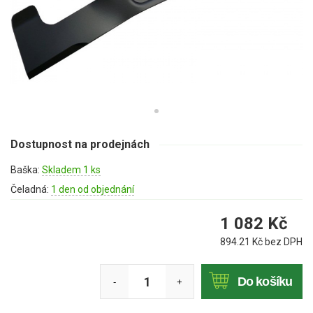
Mulčovače
Křovinořezy a vyžínače
Benzínové křovinořezy a vyžínače
Aku křovinořezy a vyžínače
Motorové pily
Dostupnost na prodejnách
Baška:
Skladem 1 ks
Benzínové pily
Čeladná:
1 den od objednání
Aku pily
1 082
Kč
Elektrické pily
894.21
Kč bez DPH
Jednoruční pily
Vyvětvovací pily
Do košíku
-
+
AKU zahradní technika