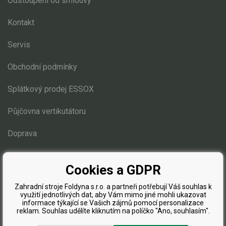
Elektrické čtyřkolky
Odstoupení od smlouvy
Kontakt
Náhradní díly
Servis
Náhradní díly pro motorové pily
Obchodní podmínky
Zahradní traktory
Splátkový prodej ESSOX
Náhradní díly Challenge
Náhradní díly Honda
Půjčovna vertikutátoru
Náhradní díly Starjet
Doprava
Díly pro motory
Mulčovací žací ústrojí 110 cm
Blog
Přední náprava, řízení
Cookies a GDPR
Zdvih sečení
Zahradní stroje Foldyna s.r.o. a partneři potřebují Váš souhlas k
Elektro instalace
využití jednotlivých dat, aby Vám mimo jiné mohli ukazovat
informace týkající se Vašich zájmů pomocí personalizace
Sběrný koš
reklam. Souhlas udělíte kliknutím na políčko "Ano, souhlasím".
Žací ústrojí 102, 122 cm