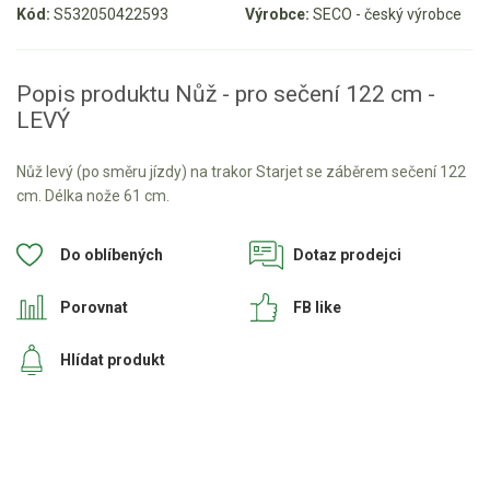
Kód:
S532050422593
Výrobce:
SECO - český výrobce
Aku křovinořezy a vyžínače
Aku pily
Popis produktu Nůž - pro sečení 122 cm -
Aku sekačky
LEVÝ
Aku STIHL
Nůž levý (po směru jízdy) na trakor Starjet se záběrem sečení 122
Aku AL-KO
cm. Délka nože 61 cm.
Štípačka na dřevo
Do oblíbených
Dotaz prodejci
VARI
Porovnat
FB like
VARI malotraktory
Hlídat produkt
VARI multifunkční nosiče
Sněhové frézy
Vertikutátory