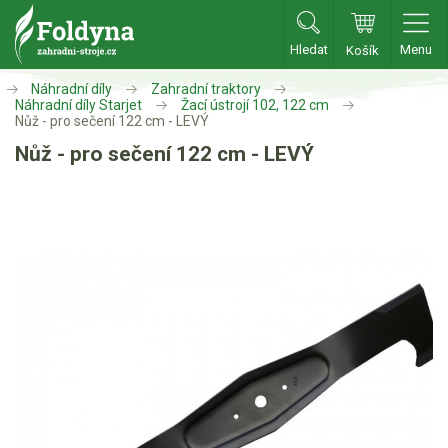
Hledat
Menu
Košík
Zahradní traktory
Náhradní díly
Zahradní traktory
Náhradní díly Starjet
Žací ústrojí 102, 122 cm
Nůž - pro sečení 122 cm - LEVÝ
Zahradní traktory
Nůž - pro sečení 122 cm - LEVÝ
Zahradní ridery
Aku traktory
Příslušenství
Sekačky
Benzínové sekačky
Akumulátorové sekačky
Robotické sekačky
Bubnové sekačky