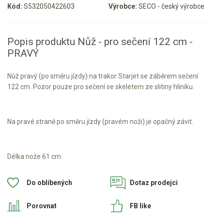
Kód:
S532050422603
Výrobce:
SECO - český výrobce
Aku křovinořezy a vyžínače
Aku pily
Popis produktu Nůž - pro sečení 122 cm -
Aku sekačky
PRAVÝ
Aku STIHL
Nůž pravý (po směru jízdy) na trakor Starjet se záběrem sečení
Aku AL-KO
122 cm. Pozor pouze pro sečení se skeletem ze slitiny hliníku.
Štípačka na dřevo
Na pravé straně po směru jízdy (pravém noži) je opačný závit.
VARI
VARI malotraktory
Délka nože 61 cm.
VARI multifunkční nosiče
Do oblíbených
Dotaz prodejci
Sněhové frézy
Porovnat
FB like
Vertikutátory