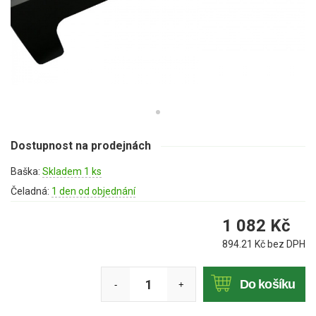
Mulčovače
Křovinořezy a vyžínače
Benzínové křovinořezy a vyžínače
Aku křovinořezy a vyžínače
Motorové pily
Dostupnost na prodejnách
Baška:
Skladem 1 ks
Benzínové pily
Čeladná:
1 den od objednání
Aku pily
1 082
Kč
Elektrické pily
894.21
Kč bez DPH
Jednoruční pily
Vyvětvovací pily
Do košíku
-
+
AKU zahradní technika