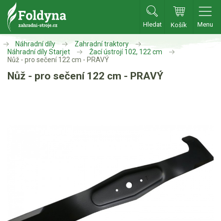
Hledat
Menu
Košík
Zahradní traktory
Náhradní díly
Zahradní traktory
Náhradní díly Starjet
Žací ústrojí 102, 122 cm
Nůž - pro sečení 122 cm - PRAVÝ
Zahradní traktory
Nůž - pro sečení 122 cm - PRAVÝ
Zahradní ridery
Aku traktory
Příslušenství
Sekačky
Benzínové sekačky
Akumulátorové sekačky
Robotické sekačky
Bubnové sekačky