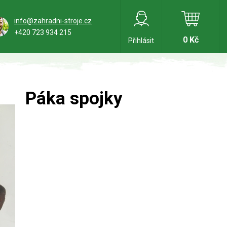
info@zahradni-stroje.cz
+420 723 934 215
0 Kč
Přihlásit
Páka spojky