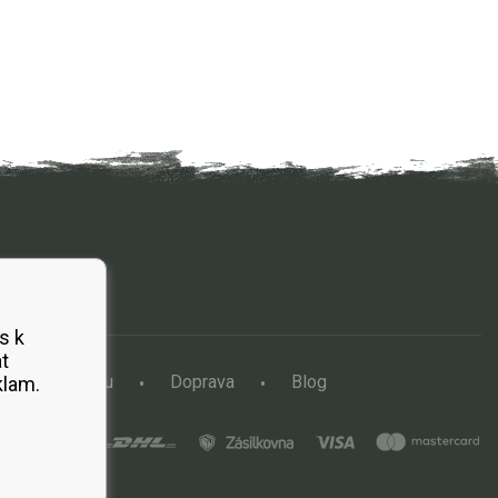
s k
t
a vertikutátoru
Doprava
Blog
klam.