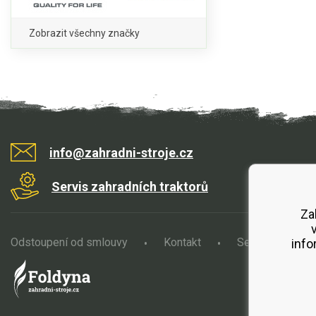
Zobrazit všechny značky
info@zahradni-stroje.cz
Servis zahradních traktorů
Za
Odstoupení od smlouvy
Kontakt
Servis
O
info