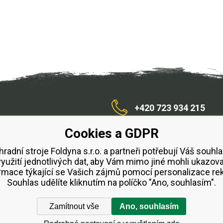
+420 723 934 215
Cookies a GDPR
/zahradnístroje
hradní stroje Foldyna s.r.o. a partneři potřebují Váš souhla
využití jednotlivých dat, aby Vám mimo jiné mohli ukazova
bchodní podmínky
Splátkový prodej ESSOX
Půjčovn
rmace týkající se Vašich zájmů pomocí personalizace re
Souhlas udělíte kliknutím na políčko "Ano, souhlasím".
Zamítnout vše
Ano, souhlasím