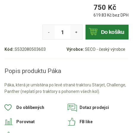
Mulčovače
750
Kč
619.83
Kč bez DPH
Křovinořezy a vyžínače
Do košíku
-
+
Benzínové křovinořezy a vyžínače
Aku křovinořezy a vyžínače
Kód:
S532080503603
Výrobce:
SECO - český výrobce
Motorové pily
Popis produktu Páka
Benzínové pily
Aku pily
Páka, která je umístěna po levé straně traktoru Starjet, Challenge,
Panther (neplatí pro traktory s pohonem všech kol).
Elektrické pily
Jednoruční pily
Do oblíbených
Dotaz prodejci
Vyvětvovací pily
Porovnat
FB like
AKU zahradní technika