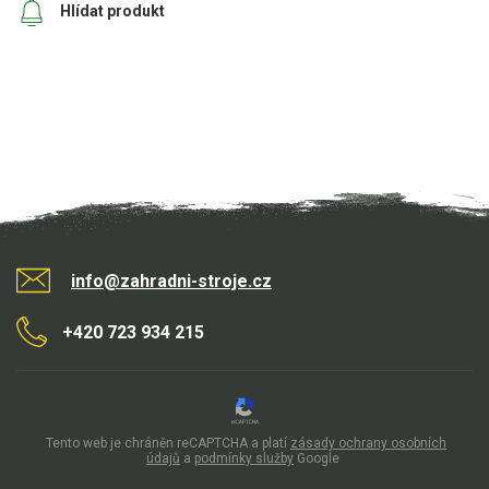
Hlídat produkt
Aku křovinořezy a vyžínače
Aku pily
Aku sekačky
Aku STIHL
Aku AL-KO
Štípačka na dřevo
info@zahradni-stroje.cz
VARI
+420 723 934 215
VARI malotraktory
VARI multifunkční nosiče
Sněhové frézy
Tento web je chráněn reCAPTCHA a platí
zásady ochrany osobních
údajů
a
podmínky služby
Google
Vertikutátory