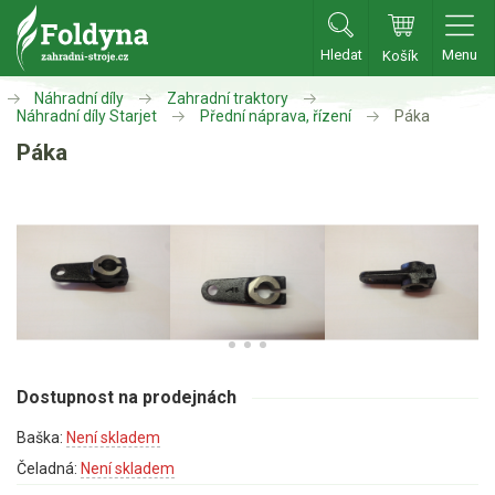
Hledat
Menu
Košík
Zahradní traktory
Náhradní díly
Zahradní traktory
Náhradní díly Starjet
Přední náprava, řízení
Páka
Páka
Zahradní traktory
Zahradní ridery
Aku traktory
Příslušenství
Sekačky
Benzínové sekačky
Dostupnost na prodejnách
Akumulátorové sekačky
Baška:
Není skladem
Robotické sekačky
Čeladná:
Není skladem
Bubnové sekačky