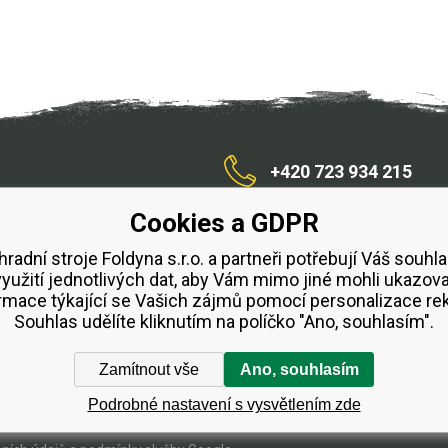
+420 723 934 215
Cookies a GDPR
/zahradnístroje
hradní stroje Foldyna s.r.o. a partneři potřebují Váš souhla
využití jednotlivých dat, aby Vám mimo jiné mohli ukazova
bchodní podmínky
Splátkový prodej ESSOX
Půjčovn
rmace týkající se Vašich zájmů pomocí personalizace re
Souhlas udělíte kliknutím na políčko "Ano, souhlasím".
Zamítnout vše
Ano, souhlasím
Podrobné nastavení s vysvětlením zde
Tvorba a pronájem eshopů
BINARGON.cz