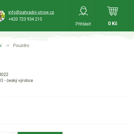
info@zahradni-stroje.cz
+420 723 934 215
0 Kč
Přihlásit
í
Pouzdro
3022
O - český výrobce