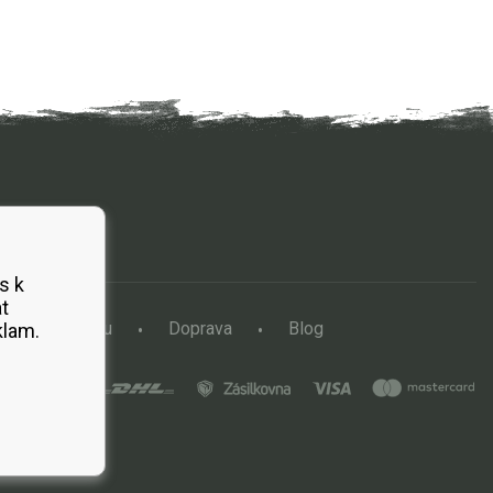
s k
t
a vertikutátoru
Doprava
Blog
klam.