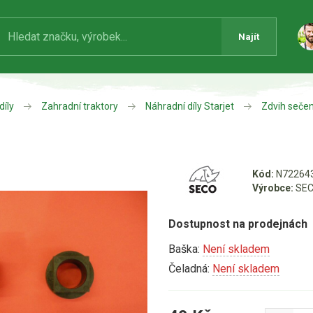
Najít
díly
Zahradní traktory
Náhradní díly Starjet
Zdvih sečen
o
Kód:
N72264
Výrobce:
SEC
Dostupnost na prodejnách
Baška:
Není skladem
Čeladná:
Není skladem