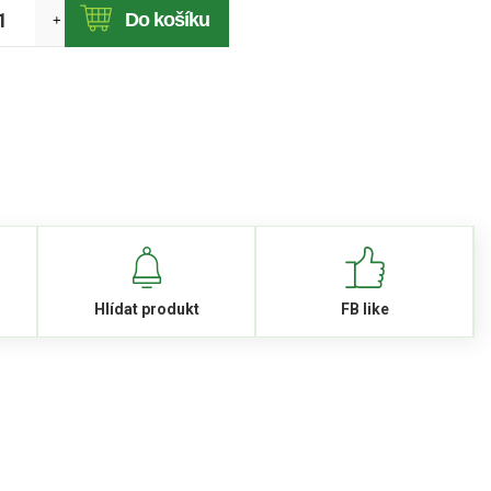
Do košíku
+
Hlídat produkt
FB like