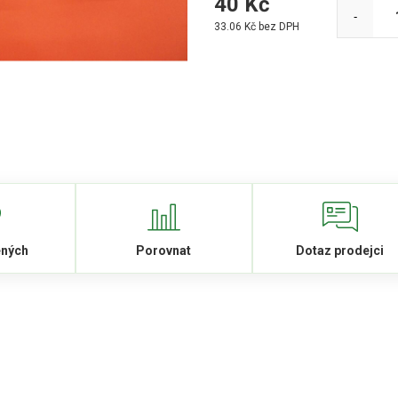
40
Kč
-
33.06
Kč bez DPH
ených
Porovnat
Dotaz prodejci