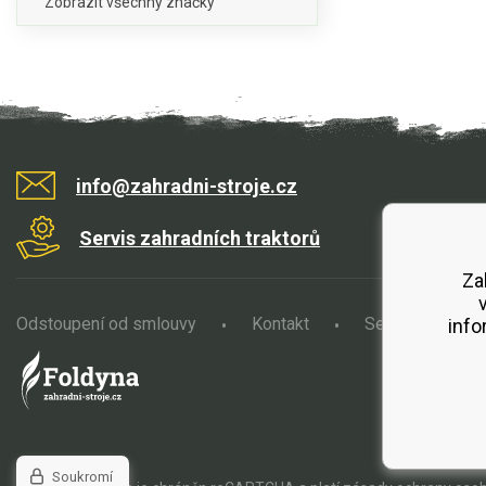
Zobrazit všechny značky
info@zahradni-stroje.cz
Servis zahradních traktorů
Za
Odstoupení od smlouvy
Kontakt
Servis
O
info
Soukromí