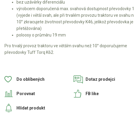
bez uzávěrky diferenciálu
výrobcem doporučená max. svahová dostupnost převodovky 1
Kultivátory
(vyjede i větší svah, ale při trvalém provozu traktoru ve svahu 
10° zkracujete životnost převodovky K46, jelikož převodovka je
Nůžky na živý plot
přetěžována)
poloosy o průměru 19 mm
Vysavače a foukače
Pro trvalý provoz traktoru ve větším svahu než 10° doporučujeme
Elektrocentrály
převodovky Tuff Torq K62.
Štěpkovače a drtiče
Elektrické skútry
Do oblíbených
Dotaz prodejci
Elektrické tříkolky
Porovnat
FB like
Hlídat produkt
Elektrické tříkolky pro seniory
Elektrické tříkolky pracovní