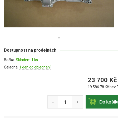
Mulčovače
Křovinořezy a vyžínače
Benzínové křovinořezy a vyžínače
Aku křovinořezy a vyžínače
Dostupnost na prodejnách
Motorové pily
Baška:
Skladem 1 ks
Benzínové pily
Čeladná:
1 den od objednání
Aku pily
23 700
Kč
Elektrické pily
19 586.78
Kč bez 
Jednoruční pily
Vyvětvovací pily
Do košík
-
+
AKU zahradní technika