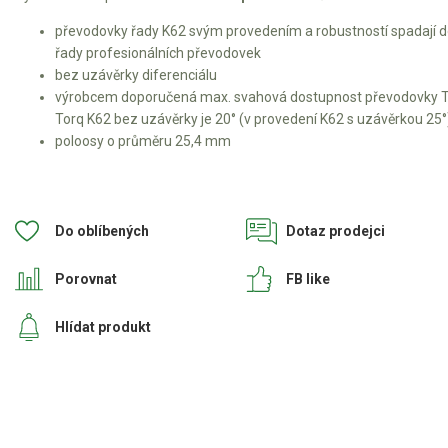
převodovky řady K62 svým provedením a robustností spadají 
Kultivátory
řady profesionálních převodovek
bez uzávěrky diferenciálu
Nůžky na živý plot
výrobcem doporučená max. svahová dostupnost převodovky T
Torq K62 bez uzávěrky je 20° (v provedení K62 s uzávěrkou 25°
Vysavače a foukače
poloosy o průměru 25,4 mm
Elektrocentrály
Štěpkovače a drtiče
Do oblíbených
Dotaz prodejci
Elektrické skútry
Porovnat
FB like
Elektrické tříkolky
Hlídat produkt
Elektrické tříkolky pro seniory
Elektrické tříkolky pracovní