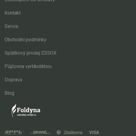
Pojezd, převodovka
Kontakt
Ostatní
Náhradní díly Stiga Estate
Servis
Řetězové pily
Obchodní podmínky
Náhradní díly pro křovinořezy
Splátkový prodej ESSOX
Náhradní díly pro sekačky
Půjčovna vertikutátoru
Doprava
Blog