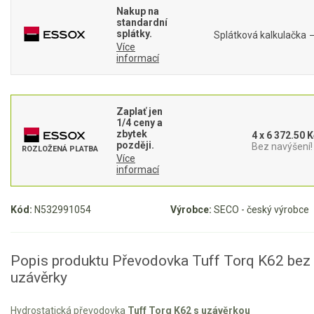
Nakup na
standardní
Aku křovinořezy a vyžínače
splátky.
Splátková kalkulačka
Více
Aku pily
informací
Aku sekačky
Aku STIHL
Zaplať jen
Aku AL-KO
1/4 ceny a
zbytek
4 x 6 372.50 K
později.
Bez navýšení!
ROZLOŽENÁ PLATBA
Štípačka na dřevo
Více
informací
VARI
Kód:
N532991054
Výrobce:
SECO - český výrobce
VARI malotraktory
VARI multifunkční nosiče
Popis produktu Převodovka Tuff Torq K62 bez
uzávěrky
Sněhové frézy
Vertikutátory
Hydrostatická převodovka
Tuff Torq K62 s uzávěrkou