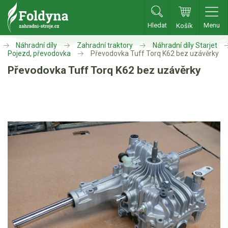
Hledat
Menu
Košík
Zahradní traktory
Náhradní díly
Zahradní traktory
Náhradní díly Starjet
Pojezd, převodovka
Převodovka Tuff Torq K62 bez uzávěrky
Převodovka Tuff Torq K62 bez uzávěrky
Zahradní traktory
Zahradní ridery
Aku traktory
Příslušenství
Sekačky
Benzínové sekačky
Akumulátorové sekačky
Robotické sekačky
Bubnové sekačky