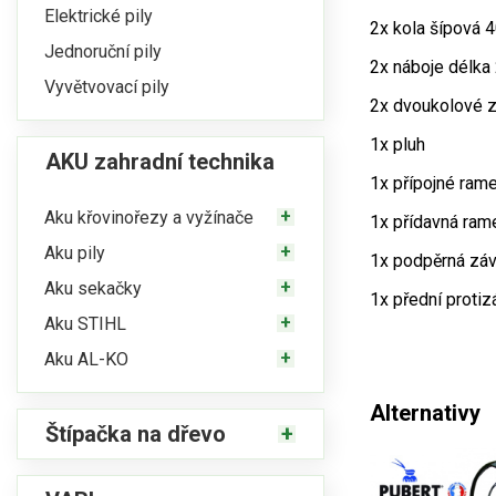
Elektrické pily
2x kola šípová 
Jednoruční pily
2x náboje délka
Vyvětvovací pily
2x dvoukolové z
1x pluh
AKU zahradní technika
1x přípojné ram
Aku křovinořezy a vyžínače
1x přídavná ram
Aku pily
1x podpěrná záv
Aku sekačky
1x přední protiz
Aku STIHL
Aku AL-KO
Alternativy
Štípačka na dřevo