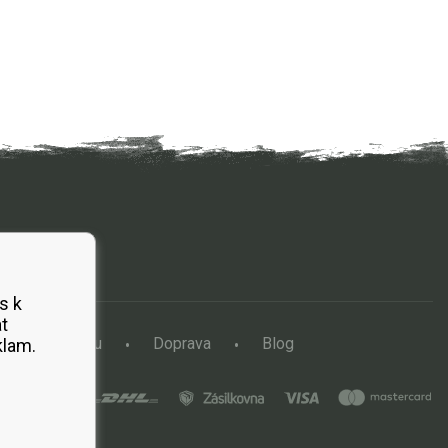
s k
t
a vertikutátoru
Doprava
Blog
klam.