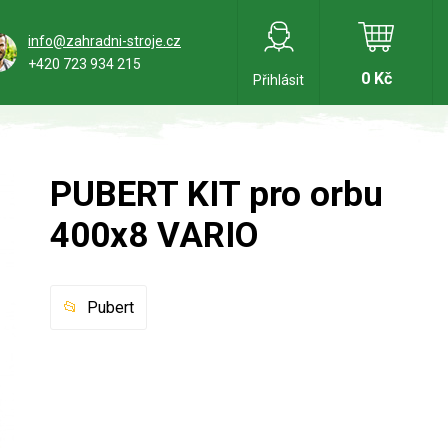
info@zahradni-stroje.cz
+420 723 934 215
0 Kč
Přihlásit
PUBERT KIT pro orbu
400x8 VARIO
Pubert