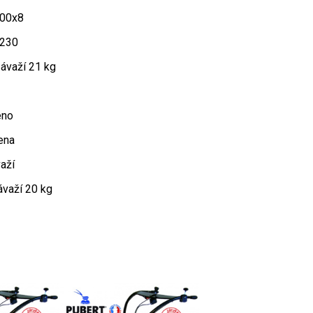
400x8
 230
ávaží 21 kg
eno
ena
aží
ávaží 20 kg