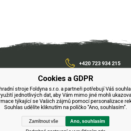
+420 723 934 215
Cookies a GDPR
/zahradnístroje
hradní stroje Foldyna s.r.o. a partneři potřebují Váš souhla
využití jednotlivých dat, aby Vám mimo jiné mohli ukazova
bchodní podmínky
Splátkový prodej ESSOX
Půjčovn
rmace týkající se Vašich zájmů pomocí personalizace re
Souhlas udělíte kliknutím na políčko "Ano, souhlasím".
Zamítnout vše
Ano, souhlasím