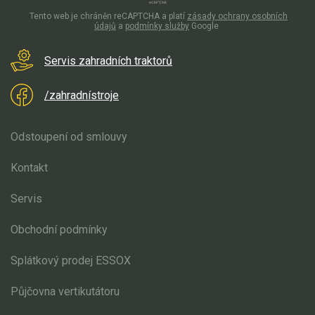
Elektrické čtyřkolky
Tento web je chráněn reCAPTCHA a platí
zásady ochrany osobních
údajů
a
podmínky služby
Google
Náhradní díly
Servis zahradních traktorů
Náhradní díly pro motorové pily
/zahradnístroje
Zahradní traktory
Náhradní díly Challenge
Odstoupení od smlouvy
Náhradní díly Honda
Náhradní díly Starjet
Kontakt
Díly pro motory
Servis
Mulčovací žací ústrojí 110 cm
Obchodní podmínky
Přední náprava, řízení
Zdvih sečení
Splátkový prodej ESSOX
Elektro instalace
Sběrný koš
Půjčovna vertikutátoru
Žací ústrojí 102, 122 cm