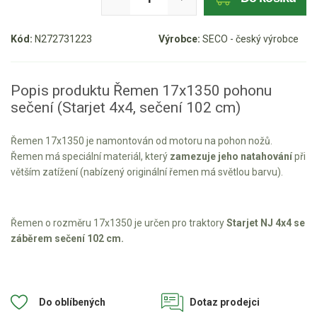
Aku křovinořezy a vyžínače
Kód:
N272731223
Výrobce:
SECO - český výrobce
Aku pily
Aku sekačky
Popis produktu Řemen 17x1350 pohonu
Aku STIHL
sečení (Starjet 4x4, sečení 102 cm)
Aku AL-KO
Řemen 17x1350 je namontován od motoru na pohon nožů.
Štípačka na dřevo
Řemen má speciální materiál, který
zamezuje jeho natahování
při
větším zatížení (nabízený originální řemen má světlou barvu).
VARI
VARI malotraktory
Řemen o rozměru 17x1350 je určen pro traktory
Starjet NJ 4x4 se
záběrem sečení 102 cm.
VARI multifunkční nosiče
Sněhové frézy
Do oblíbených
Dotaz prodejci
Vertikutátory