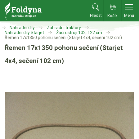
Hledat
Menu
Košík
Zahradní traktory
Náhradní díly
Zahradní traktory
Náhradní díly Starjet
Žací ústrojí 102, 122 cm
Řemen 17x1350 pohonu sečení (Starjet 4x4, sečení 102 cm)
Zahradní traktory
Řemen 17x1350 pohonu sečení (Starjet
Zahradní ridery
4x4, sečení 102 cm)
Aku traktory
Příslušenství
Sekačky
Benzínové sekačky
Akumulátorové sekačky
Robotické sekačky
Bubnové sekačky