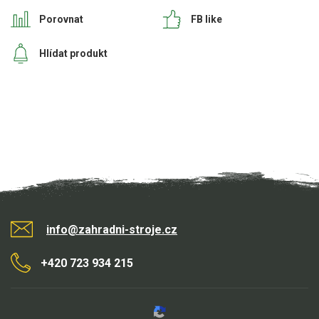
Porovnat
FB like
Kultivátory
Hlídat produkt
Nůžky na živý plot
Vysavače a foukače
Elektrocentrály
Štěpkovače a drtiče
Elektrické skútry
Elektrické tříkolky
info@zahradni-stroje.cz
Elektrické tříkolky pro seniory
+420 723 934 215
Elektrické tříkolky pracovní