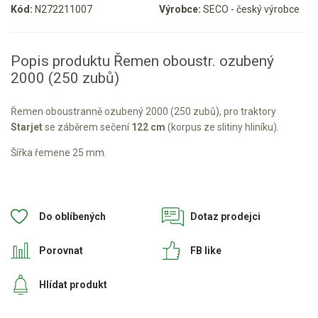
Kód:
N272211007
Výrobce:
SECO - český výrobce
Aku křovinořezy a vyžínače
Aku pily
Popis produktu Řemen oboustr. ozubený
Aku sekačky
2000 (250 zubů)
Aku STIHL
Řemen oboustranně ozubený 2000 (250 zubů), pro traktory
Aku AL-KO
Starjet
se záběrem sečení
122 cm
(korpus ze slitiny hliníku).
Šířka řemene 25 mm.
Štípačka na dřevo
VARI
Do oblíbených
Dotaz prodejci
VARI malotraktory
VARI multifunkční nosiče
Porovnat
FB like
Sněhové frézy
Hlídat produkt
Vertikutátory