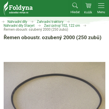
Hledat
Menu
Košík
Zahradní traktory
Náhradní díly
Zahradní traktory
Náhradní díly Starjet
Žací ústrojí 102, 122 cm
Řemen oboustr. ozubený 2000 (250 zubů)
Zahradní traktory
Řemen oboustr. ozubený 2000 (250 zubů)
Zahradní ridery
Aku traktory
Příslušenství
Sekačky
Benzínové sekačky
Akumulátorové sekačky
Robotické sekačky
Bubnové sekačky