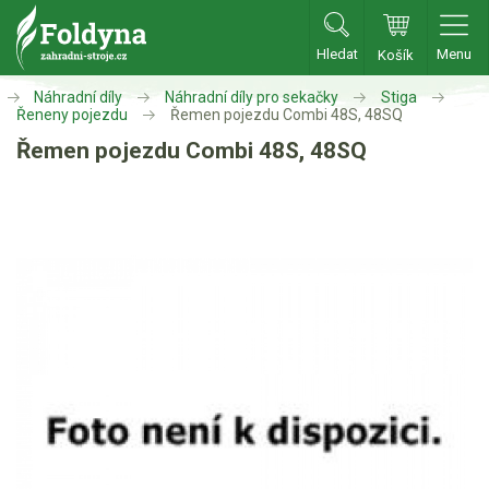
Hledat
Menu
Košík
Zahradní traktory
Náhradní díly
Náhradní díly pro sekačky
Stiga
Řeneny pojezdu
Řemen pojezdu Combi 48S, 48SQ
Řemen pojezdu Combi 48S, 48SQ
Zahradní traktory
Zahradní ridery
Aku traktory
Příslušenství
Sekačky
Benzínové sekačky
Akumulátorové sekačky
Robotické sekačky
Bubnové sekačky