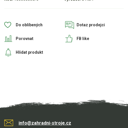
Aku křovinořezy a vyžínače
Aku pily
Do oblíbených
Dotaz prodejci
Aku sekačky
Aku STIHL
Porovnat
FB like
Aku AL-KO
Hlídat produkt
Štípačka na dřevo
VARI
VARI malotraktory
VARI multifunkční nosiče
Sněhové frézy
info@zahradni-stroje.cz
Vertikutátory