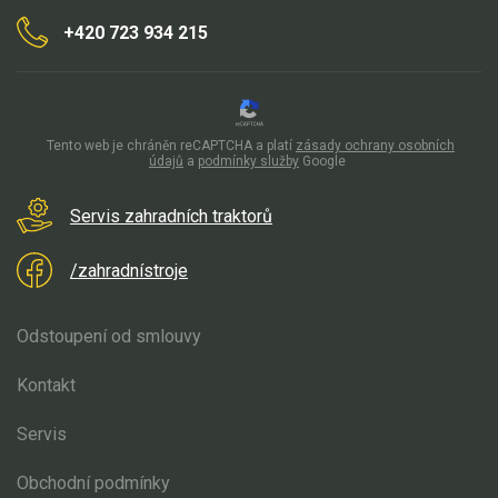
+420 723 934 215
Kultivátory
Nůžky na živý plot
Vysavače a foukače
Tento web je chráněn reCAPTCHA a platí
zásady ochrany osobních
údajů
a
podmínky služby
Google
Elektrocentrály
Servis zahradních traktorů
Štěpkovače a drtiče
/zahradnístroje
Elektrické skútry
Odstoupení od smlouvy
Elektrické tříkolky
Kontakt
Elektrické tříkolky pro seniory
Servis
Elektrické tříkolky pracovní
Obchodní podmínky