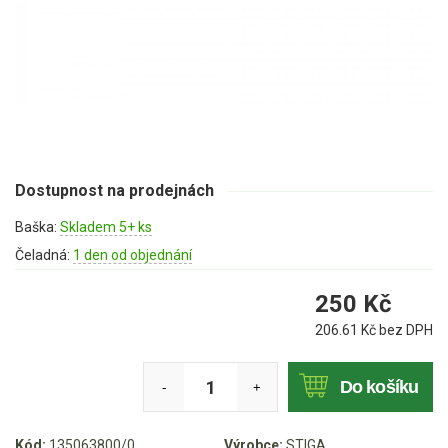
Mulčovače
Křovinořezy a vyžínače
Benzínové křovinořezy a vyžínače
Aku křovinořezy a vyžínače
Dostupnost na prodejnách
Motorové pily
Baška:
Skladem 5+ ks
Benzínové pily
Čeladná:
1 den od objednání
Aku pily
250
Kč
Elektrické pily
206.61
Kč bez DPH
Jednoruční pily
Vyvětvovací pily
Do košíku
-
+
AKU zahradní technika
Kód:
135063800/0
Výrobce:
STIGA