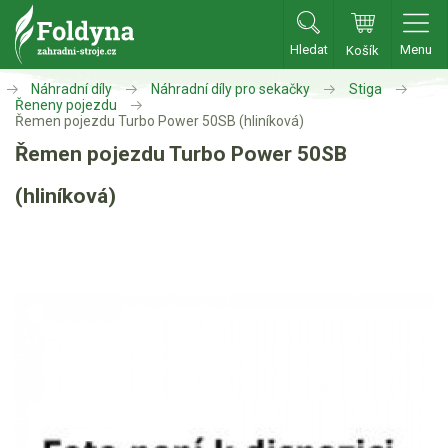
Hledat
Menu
Košík
Zahradní traktory
Náhradní díly
Náhradní díly pro sekačky
Stiga
Řeneny pojezdu
Řemen pojezdu Turbo Power 50SB (hliníková)
Zahradní traktory
Řemen pojezdu Turbo Power 50SB
Zahradní ridery
(hliníková)
Aku traktory
Příslušenství
Sekačky
Benzínové sekačky
Akumulátorové sekačky
Robotické sekačky
Bubnové sekačky