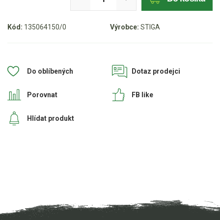
Aku křovinořezy a vyžínače
Kód:
135064150/0
Výrobce:
STIGA
Aku pily
Aku sekačky
Aku STIHL
Do oblíbených
Dotaz prodejci
Aku AL-KO
Porovnat
FB like
Štípačka na dřevo
Hlídat produkt
VARI
VARI malotraktory
VARI multifunkční nosiče
Sněhové frézy
Vertikutátory