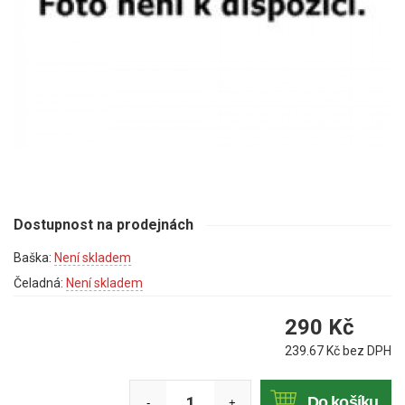
Mulčovače
Křovinořezy a vyžínače
Benzínové křovinořezy a vyžínače
Aku křovinořezy a vyžínače
Motorové pily
Dostupnost na prodejnách
Benzínové pily
Baška:
Není skladem
Aku pily
Čeladná:
Není skladem
Elektrické pily
Jednoruční pily
290
Kč
Vyvětvovací pily
239.67
Kč bez DPH
AKU zahradní technika
Do košíku
-
+