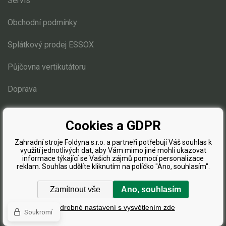
Elektrické čtyřkolky
Servis
Obchodní podmínky
Náhradní díly
Splátkový prodej ESSOX
Náhradní díly pro motorové pily
Půjčovna vertikutátoru
Zahradní traktory
Řetězové pily
Doprava
Náhradní díly pro křovinořezy
Blog
Náhradní díly pro sekačky
Cookies a GDPR
Náhradní díly AL-KO
Zahradní stroje Foldyna s.r.o. a partneři potřebují Váš souhlas k
využití jednotlivých dat, aby Vám mimo jiné mohli ukazovat
Náhradní díly Honda
informace týkající se Vašich zájmů pomocí personalizace
reklam. Souhlas udělíte kliknutím na políčko "Ano, souhlasím".
Náhradní díly Weibang
Stiga
Zamítnout vše
Ano, souhlasím
Díly na motor
Podrobné nastavení s vysvětlením zde
Soukromí
Lanka, bowdeny
WWW stránky
dodal
BINARGON.cz