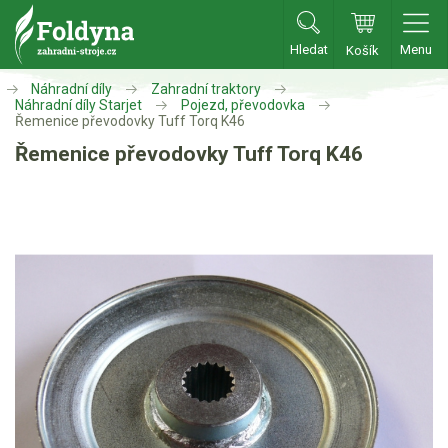
Hledat
Menu
Košík
Zahradní traktory
Náhradní díly
Zahradní traktory
Náhradní díly Starjet
Pojezd, převodovka
Řemenice převodovky Tuff Torq K46
Zahradní traktory
Řemenice převodovky Tuff Torq K46
Zahradní ridery
Aku traktory
Příslušenství
Sekačky
Benzínové sekačky
Akumulátorové sekačky
Robotické sekačky
Bubnové sekačky