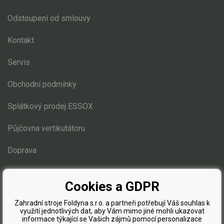
Elektrické čtyřkolky
Odstoupení od smlouvy
Náhradní díly
Kontakt
Náhradní díly pro motorové pily
Servis
Zahradní traktory
Obchodní podmínky
Náhradní díly Challenge
Náhradní díly Honda
Splátkový prodej ESSOX
Náhradní díly Starjet
Půjčovna vertikutátoru
Díly pro motory
Mulčovací žací ústrojí 110 cm
Doprava
Přední náprava, řízení
Blog
Zdvih sečení
Cookies a GDPR
Elektro instalace
Zahradní stroje Foldyna s.r.o. a partneři potřebují Váš souhlas k
Sběrný koš
využití jednotlivých dat, aby Vám mimo jiné mohli ukazovat
Žací ústrojí 102, 122 cm
informace týkající se Vašich zájmů pomocí personalizace