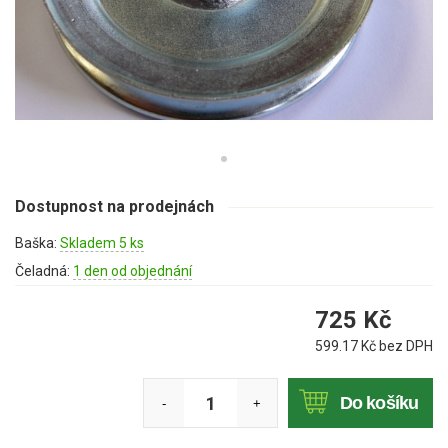
Mulčovače
Křovinořezy a vyžínače
Benzínové křovinořezy a vyžínače
Aku křovinořezy a vyžínače
Motorové pily
Dostupnost na prodejnách
Baška:
Skladem 5 ks
Benzínové pily
Čeladná:
1 den od objednání
Aku pily
725
Kč
Elektrické pily
599.17
Kč bez DPH
Jednoruční pily
Vyvětvovací pily
Do košíku
-
+
AKU zahradní technika