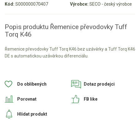
Kód:
S000000070407
Výrobce:
SECO - český výrobce
Aku křovinořezy a vyžínače
Aku pily
Popis produktu Řemenice převodovky Tuff
Aku sekačky
Torq K46
Aku STIHL
Řemenice převodovky Tuff Torq K46 bez uzávěrky a Tuff Torq K46
Aku AL-KO
DE s automatickou uzávěrkou diferenciálu.
Štípačka na dřevo
VARI
Do oblíbených
Dotaz prodejci
VARI malotraktory
Porovnat
FB like
VARI multifunkční nosiče
Hlídat produkt
Sněhové frézy
Vertikutátory