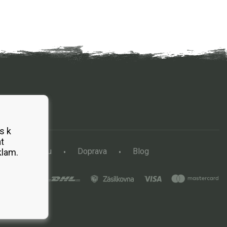
s k
t
a vertikutátoru
Doprava
Blog
klam.