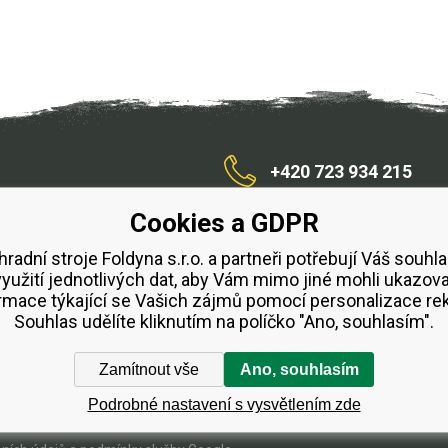
+420 723 934 215
Cookies a GDPR
/zahradnístroje
hradní stroje Foldyna s.r.o. a partneři potřebují Váš souhla
využití jednotlivých dat, aby Vám mimo jiné mohli ukazova
bchodní podmínky
Splátkový prodej ESSOX
Půjčovn
rmace týkající se Vašich zájmů pomocí personalizace re
Souhlas udělíte kliknutím na políčko "Ano, souhlasím".
Zamítnout vše
Ano, souhlasím
Podrobné nastavení s vysvětlením zde
Tento eshop dodala firma
BINARGON.cz