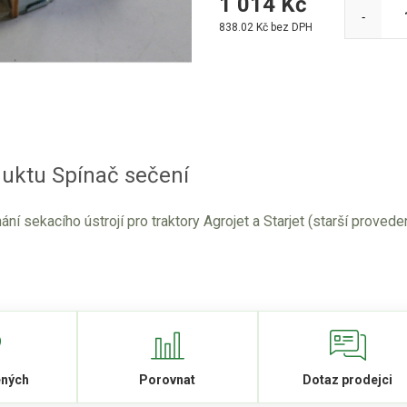
1 014
Kč
-
838.02
Kč bez DPH
duktu Spínač sečení
ní sekacího ústrojí pro traktory Agrojet a Starjet (starší proveden
ených
Porovnat
Dotaz prodejci