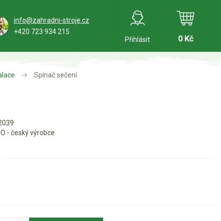
info@zahradni-stroje.cz
+420 723 934 215
0 Kč
Přihlásit
alace
Spínač sečení
2039
O - český výrobce