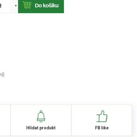
Do košíku
+
í).
Hlídat produkt
FB like