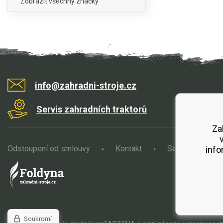
Zobrazit všechny značky
info@zahradni-stroje.cz
Servis zahradních traktorů
Za
Odstoupení od smlouvy
Kontakt
Servis
O
info
Soukromí