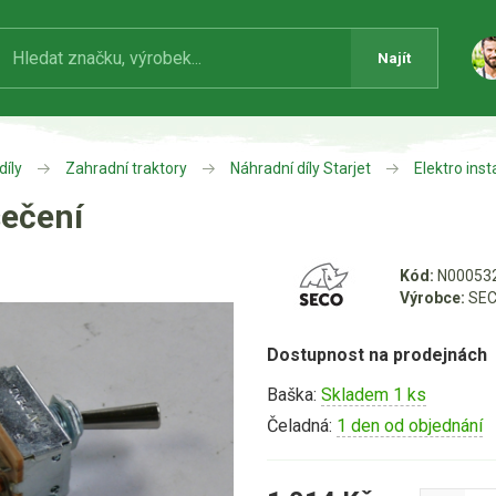
Najít
díly
Zahradní traktory
Náhradní díly Starjet
Elektro inst
sečení
Kód:
N00053
Výrobce:
SEC
Dostupnost na prodejnách
Baška:
Skladem 1 ks
Čeladná:
1 den od objednání