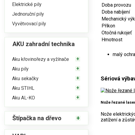
Elektrické pily
Doba provozu
Doba nabíjení
Jednoruční pily
Mechanický vý
Vyvětvovací pily
Příkon
Otočná rukojeť
Hmotnost
AKU zahradní technika
malý ochra
Aku křovinořezy a vyžínače
Aku pily
Sériová výba
Aku sekačky
Aku STIHL
Aku AL-KO
Nože řezané las
Nože elektrický
Štípačka na dřevo
zatížení a zůstá