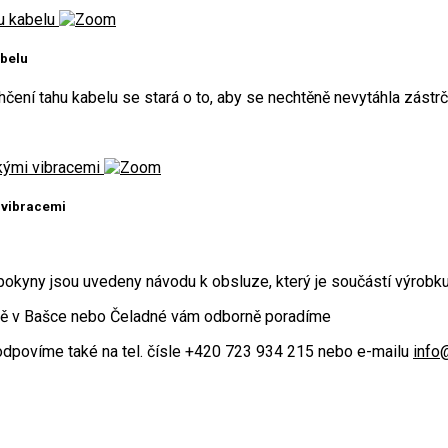
abelu
hčení tahu kabelu se stará o to, aby se nechtěně nevytáhla zástr
 vibracemi
okyny jsou uvedeny návodu k obsluze, který je součástí výrobku, 
jně v Bašce nebo Čeladné vám odborně poradíme
odpovíme také na tel. čísle +420 723 934 215 nebo e-mailu
info