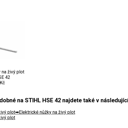
 na živý plot
SE 42
 Kč
obné na STIHL HSE 42 najdete také v následující
ivý plot
Elektrické nůžky na živý plot
ivý plot