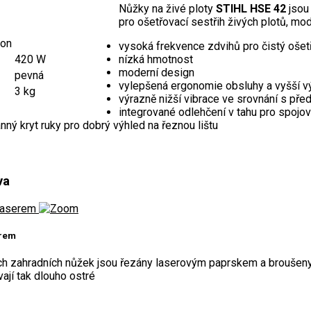
Nůžky na živé ploty
STIHL HSE 42
jsou 
pro ošetřovací sestřih živých plotů, mod
kon
vysoká frekvence zdvihů pro čistý ošet
420 W
nízká hmotnost
moderní design
pevná
vylepšená ergonomie obsluhy a vyšší 
3 kg
výrazně nižší vibrace ve srovnání s p
integrované odlehčení v tahu pro spojov
nný kryt ruky pro dobrý výhled na řeznou lištu
va
erem
ch zahradních nůžek jsou řezány laserovým paprskem a broušen
vají tak dlouho ostré