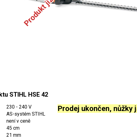
ktu STIHL HSE 42
230 - 240 V
Prodej ukončen, nůžky
AS-systém STIHL
není v ceně
45 cm
21 mm