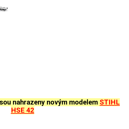
 jsou nahrazeny novým modelem
STIHL
HSE 42