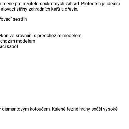
určené pro majitele soukromých zahrad. Plotostřih je ideální
elovací střihy zahradních keřů a dřevin.
řovací sestřih
výkon ve srovnání s předchozím modelem
ředchozím modelem
ací kabel
y diamantovým kotoučem. Kalené řezné hrany snáší vysoké