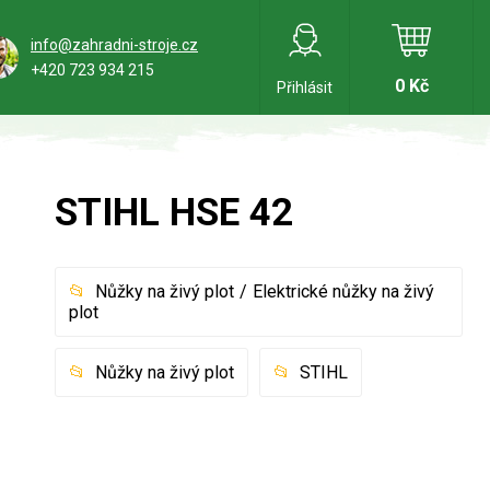
info@zahradni-stroje.cz
+420 723 934 215
0 Kč
Přihlásit
STIHL HSE 42
Nůžky na živý plot
Elektrické nůžky na živý
plot
Nůžky na živý plot
STIHL