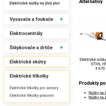
Alternativy
Elektrické nůžky na živý plot
Vysavače a foukače
Elektrocentrály
Štěpkovače a drtiče
Elektrické nůžky
Elektrické skútry
STIHL H
3 670
Elektrické tříkolky
Produkty pod
Elektrické tříkolky pro seniory
Nůžky na ž
Elektrické tříkolky pracovní
Nůžky na ž