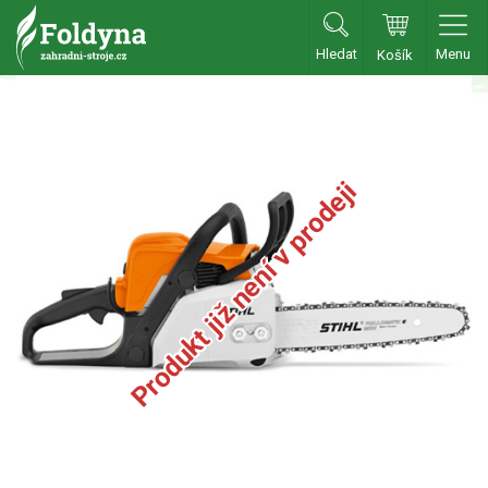
Hledat
Menu
Košík
Zahradní traktory
Zahradní traktory
Zahradní ridery
Produkt již není v prodeji
Aku traktory
Příslušenství
Sekačky
Benzínové sekačky
Akumulátorové sekačky
Robotické sekačky
Bubnové sekačky