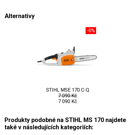
VARI multifunkční nosiče
Alternativy
Sněhové frézy
-0%
Vertikutátory
Kultivátory
Nůžky na živý plot
Vysavače a foukače
Elektrocentrály
STIHL MSE 170 C-Q
7 090 Kč
Štěpkovače a drtiče
7 090 Kč
Elektrické skútry
Produkty podobné na STIHL MS 170 najdete
také v následujících kategoriích:
Elektrické tříkolky