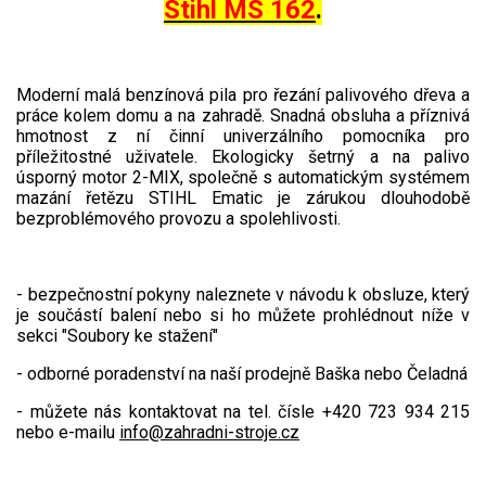
Stihl MS 162
.
Jednoruční pily
Vyvětvovací pily
Moderní malá benzínová pila pro řezání palivového dřeva a
AKU zahradní technika
práce kolem domu a na zahradě. Snadná obsluha a příznivá
hmotnost z ní činní univerzálního pomocníka pro
příležitostné uživatele. Ekologicky šetrný a na palivo
Aku křovinořezy a vyžínače
úsporný motor 2-MIX, společně s automatickým systémem
Aku pily
mazání řetězu STIHL Ematic je zárukou dlouhodobě
bezproblémového provozu a spolehlivosti.
Aku sekačky
Aku STIHL
- bezpečnostní pokyny naleznete v návodu k obsluze, který
Aku AL-KO
je součástí balení nebo si ho můžete prohlédnout níže v
sekci "Soubory ke stažení"
Štípačka na dřevo
- odborné poradenství na naší prodejně Baška nebo Čeladná
VARI
- můžete nás kontaktovat na tel. čísle +420 723 934 215
nebo e-mailu
info@zahradni-stroje.cz
VARI malotraktory