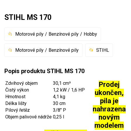
Mulčovače
STIHL MS 170
Křovinořezy a vyžínače
Motorové pily
Benzínové pily
Hobby
Benzínové křovinořezy a vyžínače
Aku křovinořezy a vyžínače
Motorové pily
Benzínové pily
STIHL
Motorové pily
Popis produktu STIHL MS 170
Benzínové pily
Zdvihový objem
30,1 cm³
Prodej
Hobby
Čistý výkon
1,2 kW / 1,6 HP
ukončen,
Hmotnost
4,1 kg
Farmářské
pila je
Délka lišty
30 cm
Profesionální
nahrazena
Pilový řetěz
3/8" P
novým
Aku pily
Objem palivové nádrže
0,25 l
modelem
Elektrické pily