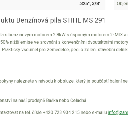
.325", 3/8"
Objem
duktu Benzínová pila STIHL MS 291
 pila s benzinovým motorem 2,8kW s úsporným motorem 2-MIX 
50% nižší emise ve srovnání s konvenčními dvoutaktními motory 
. Praktický všeuměl pro zemědělce, péči o zeleň, stavební dělník
pokyny naleznete v návodu k obsluze, který je součástí balení n
enství na naší prodejně Baška nebo Čeladná
ntaktovat na tel. čísle +420 723 934 215 nebo e-mailu
info@zahr