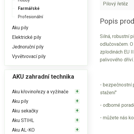
Hobby
Pilový řetěz
Farmářské
Profesionální
Popis pro
Aku pily
Silná, robustní
Elektrické pily
odlučovačem. O 
Jednoruční pily
zplodinách EU II
Vyvětvovací pily
palivového dříví.
AKU zahradní technika
- bezpečnostní 
Aku křovinořezy a vyžínače
stažení"
Aku pily
- odborné porad
Aku sekačky
- můžete nás ko
Aku STIHL
Aku AL-KO