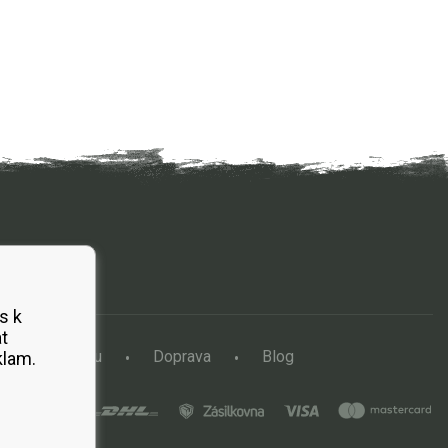
s k
t
a vertikutátoru
Doprava
Blog
klam.