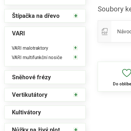
Soubory ke
Štípačka na dřevo
Návod
VARI
VARI malotraktory
VARI multifunkční nosiče
Sněhové frézy
Do oblíb
Vertikutátory
Kultivátory
Nůžky na živý plot