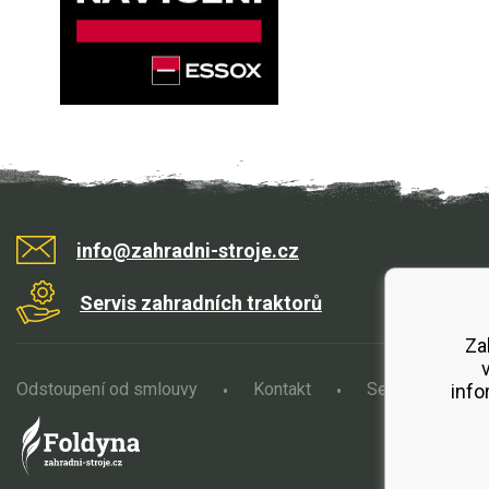
info@zahradni-stroje.cz
Servis zahradních traktorů
Za
Odstoupení od smlouvy
Kontakt
Servis
O
info