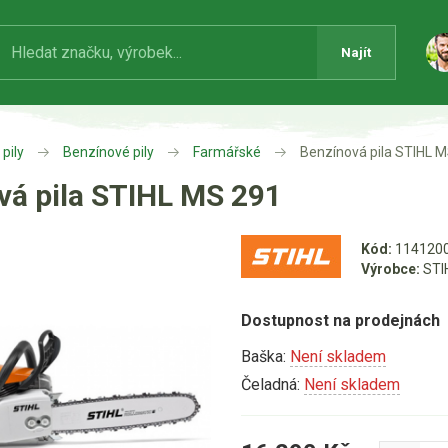
Najít
pily
Benzínové pily
Farmářské
Benzínová pila STIHL 
vá pila STIHL MS 291
Kód:
114120
Výrobce:
STI
Dostupnost na prodejnách
Baška:
Není skladem
Čeladná:
Není skladem