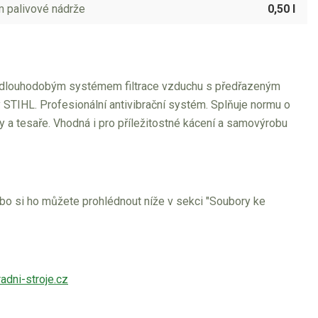
 palivové nádrže
0,50 l
a dlouhodobým systémem filtrace vzduchu s předřazeným
STIHL. Profesionální antivibrační systém. Splňuje normu o
y a tesaře. Vhodná i pro příležitostné kácení a samovýrobu
ebo si ho můžete prohlédnout níže v sekci "Soubory ke
adni-stroje.cz