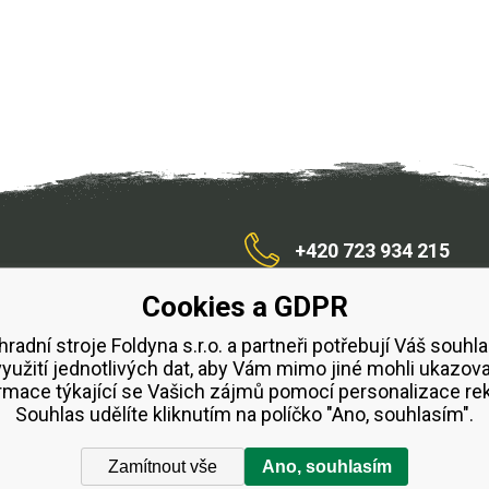
+420 723 934 215
Cookies a GDPR
/zahradnístroje
hradní stroje Foldyna s.r.o. a partneři potřebují Váš souhla
využití jednotlivých dat, aby Vám mimo jiné mohli ukazova
bchodní podmínky
Splátkový prodej ESSOX
Půjčovn
rmace týkající se Vašich zájmů pomocí personalizace re
Souhlas udělíte kliknutím na políčko "Ano, souhlasím".
Zamítnout vše
Ano, souhlasím