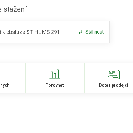
 stažení
 k obsluze STIHL MS 291
Stáhnout
ených
Porovnat
Dotaz prodejci