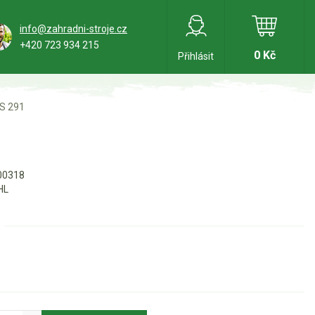
info@zahradni-stroje.cz
+420 723 934 215
0 Kč
Přihlásit
MS 291
00318
HL