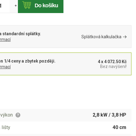
Do košíku
+
 standardní splátky.
Splátková kalkulačka
ormací
en 1/4 ceny a zbytek později.
4 x 4 072.50 Kč
Bez navýšení!
ormací
 výkon
2,8 kW / 3,8 HP
?
 lišty
40 cm