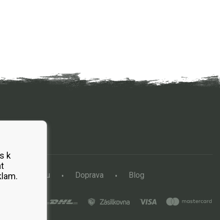
s k
t
a vertikutátoru
Doprava
Blog
klam.