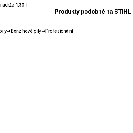
 nádrže
1,30 l
Produkty podobné na STIHL M
pily
Benzínové pily
Profesionální