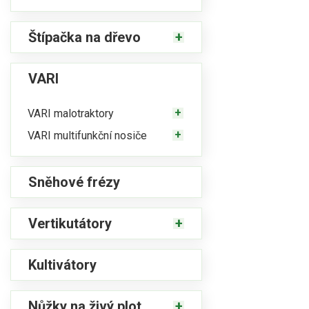
Štípačka na dřevo
VARI
VARI malotraktory
VARI multifunkční nosiče
Sněhové frézy
Vertikutátory
Kultivátory
Nůžky na živý plot