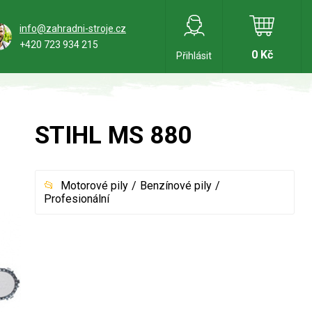
info@zahradni-stroje.cz
+420 723 934 215
0 Kč
Přihlásit
STIHL MS 880
Motorové pily
Benzínové pily
Profesionální