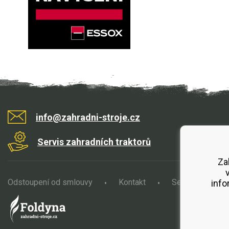
info@zahradni-stroje.cz
Servis zahradních traktorů
Za
Odstoupení od smlouvy
Kontakt
Servis
O
info