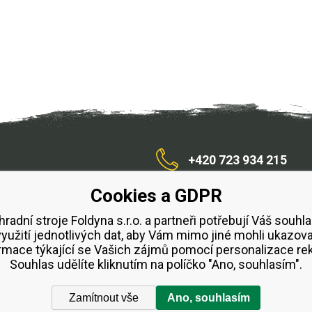
+420 723 934 215
Cookies a GDPR
/zahradnístroje
hradní stroje Foldyna s.r.o. a partneři potřebují Váš souhla
využití jednotlivých dat, aby Vám mimo jiné mohli ukazova
bchodní podmínky
Splátkový prodej ESSOX
Půjčovn
rmace týkající se Vašich zájmů pomocí personalizace re
Souhlas udělíte kliknutím na políčko "Ano, souhlasím".
Zamítnout vše
Ano, souhlasím