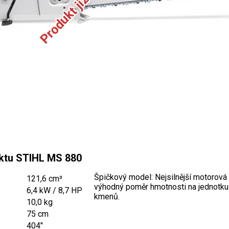
ktu STIHL MS 880
Špičkový model: Nejsilnější motorová 
121,6 cm³
výhodný poměr hmotnosti na jednotku 
6,4 kW / 8,7 HP
kmenů.
10,0 kg
75 cm
404"