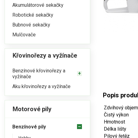
Akumulátorové sekačky
Robotické sekačky
Bubnové sekačky
Mulčovače
Křovinořezy a vyžínače
Benzínové křovinořezy a
vyžínače
Aku křovinořezy a vyžínače
Popis produ
Zdvihový objem
Motorové pily
Čistý výkon
Hmotnost
Benzínové pily
Délka lišty
Pilový řetěz