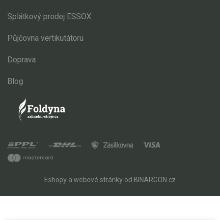
Splátkový prodej ESSOX
Půjčovna vertikutátoru
Doprava
Blog
Eshopy
a
webové stránky
od
BINARGON.cz