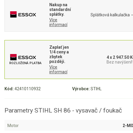
Nakup na
standardní
Aku křovinořezy a vyžínače
splátky.
Splátková kalkulačka
Více
Aku pily
informací
Aku sekačky
Aku STIHL
Zaplať jen
Aku AL-KO
1/4 ceny a
zbytek
4 x 2 947.50 K
později.
Bez navýšení!
ROZLOŽENÁ PLATBA
Štípačka na dřevo
Více
informací
VARI
Kód:
42410110932
Výrobce:
STIHL
VARI malotraktory
VARI multifunkční nosiče
Parametry STIHL SH 86 - vysavač / foukač
Sněhové frézy
Motor
2-MI
Vertikutátory