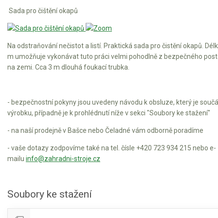
Elektrické tříkolky pro seniory
Sada pro čištění okapů
Elektrické tříkolky pracovní
Na odstraňování nečistot a listí. Praktická sada pro čistění okapů. Dél
Elektrické čtyřkolky
m umožňuje vykonávat tuto práci velmi pohodlně z bezpečného post
na zemi. Cca 3 m dlouhá foukací trubka.
Náhradní díly
Náhradní díly pro motorové pily
- bezpečnostní pokyny jsou uvedeny návodu k obsluze, který je součá
Zahradní traktory
výrobku, případně je k prohlédnutí níže v sekci "Soubory ke stažení"
Řetězové pily
- na naší prodejně v Bašce nebo Čeladné vám odborně poradíme
Náhradní díly pro křovinořezy
- vaše dotazy zodpovíme také na tel. čísle +420 723 934 215 nebo e-
Náhradní díly pro sekačky
mailu
info@zahradni-stroje.cz
Soubory ke stažení