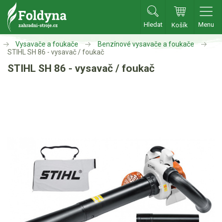
Hledat
Menu
Košík
Zahradní traktory
Vysavače a foukače
Benzínové vysavače a foukače
STIHL SH 86 - vysavač / foukač
STIHL SH 86 - vysavač / foukač
Zahradní traktory
Zahradní ridery
Aku traktory
Příslušenství
Sekačky
Benzínové sekačky
Akumulátorové sekačky
Robotické sekačky
Bubnové sekačky