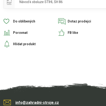
Návod k obsluze STIHL SH 86
Do oblíbených
Dotaz prodejci
Porovnat
FB like
Hlídat produkt
info@zahradni-stroje.cz