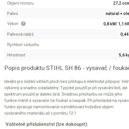
Objem motoru
27,2 cc
Kultivátory
Palivo
natural + ole
Nůžky na živý plot
Výkon
0,8 kW/ 1,1 H
?
Palivová nádrž
0,44 
Vysavače a foukače
Rychlost vzduchu
Hmotnost
5,6 k
AKU vysavače a foukače
Benzínové vysavače a foukače
Popis produktu STIHL SH 86 - vysavač / fouka
Elektrocentrály
Ideální pro čištění větších ploch bez přístupu k elektrické přípojce. Vel
výkonný a snadno ovladatelný. Typické použití je při vysávání listí, ale
Štěpkovače a drtiče
spektrum použití je daleko širší. Snadnou přestavbu se může jeho
funkce měnit z vysavače na foukač a naopak. Při přestavbě na vysáv
Elektrické skútry
funkci zpracuje namontovaná rozmělňovací hvězdice objem
vysávaného materiálu až v poměru 12:1.
Elektrické tříkolky
Volitelné příslušenství (lze dokoupit):