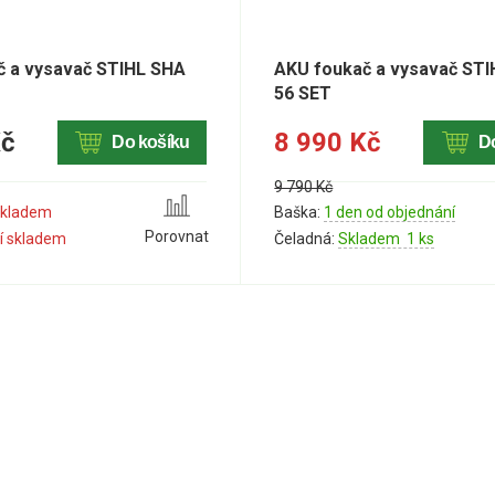
č a vysavač STIHL SHA
AKU foukač a vysavač ST
56 SET
Kč
8 990 Kč
Do košíku
D
9 790 Kč
skladem
Baška:
1 den od objednání
Porovnat
í skladem
Čeladná:
Skladem 1 ks