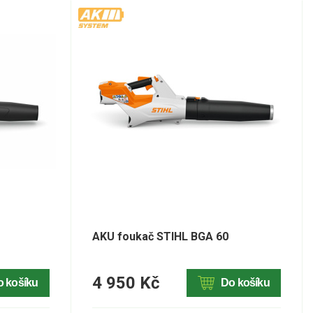
AKU foukač STIHL BGA 60
4 950 Kč
o košíku
Do košíku