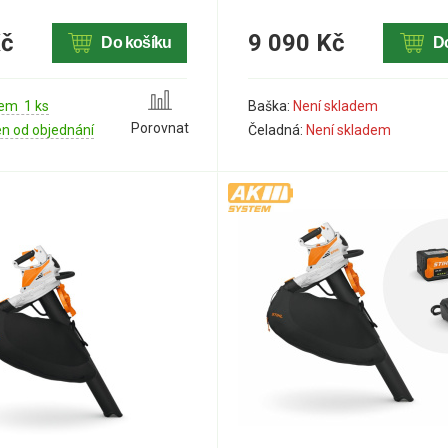
Kč
9 090 Kč
Do košíku
D
em 1 ks
Baška:
Není skladem
Porovnat
en od objednání
Čeladná:
Není skladem