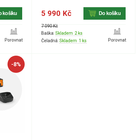
5 990 Kč
o košíku
Do košíku
7 090 Kč
Baška:
Skladem 2 ks
Porovnat
Porovnat
Čeladná:
Skladem 1 ks
-8%