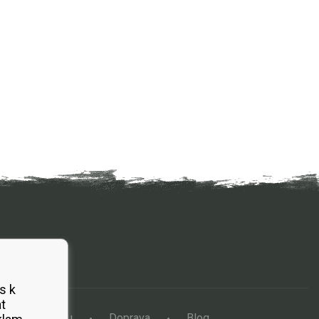
s k
t
a vertikutátoru
Doprava
Blog