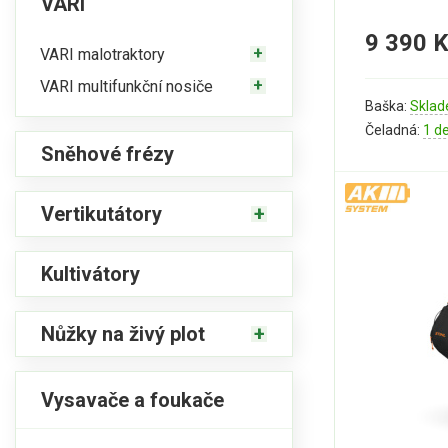
VARI
9 390 
VARI malotraktory
VARI multifunkční nosiče
Baška:
Sklad
Čeladná:
1 d
Sněhové frézy
Vertikutátory
Kultivátory
Nůžky na živý plot
Vysavače a foukače