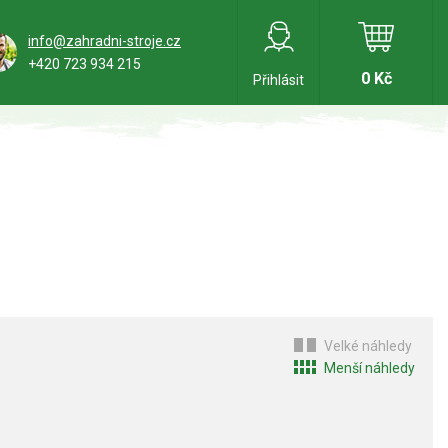
info@zahradni-stroje.cz
+420 723 934 215
0 Kč
Přihlásit
Velké náhledy
Menší náhledy