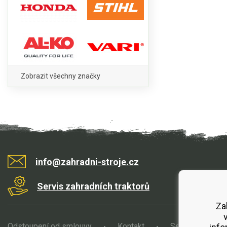
Zobrazit všechny značky
info@zahradni-stroje.cz
Servis zahradních traktorů
Za
Odstoupení od smlouvy
Kontakt
Servis
O