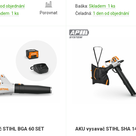
 od objednání
Baška:
Skladem 1 ks
Porovnat
adem 1 ks
Čeladná:
1 den od objednání
č STIHL BGA 60 SET
AKU vysavač STIHL SHA 1