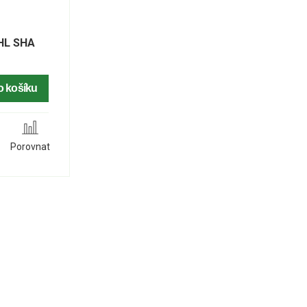
IHL SHA
o košíku
Porovnat