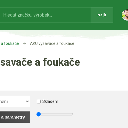
Najít
 a foukače
AKU vysavače a foukače
savače a foukače
Skladem
 a parametry