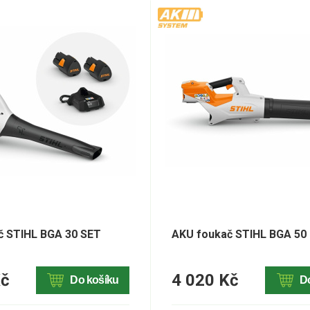
č STIHL BGA 30 SET
AKU foukač STIHL BGA 50
Kč
4 020 Kč
Do košíku
D