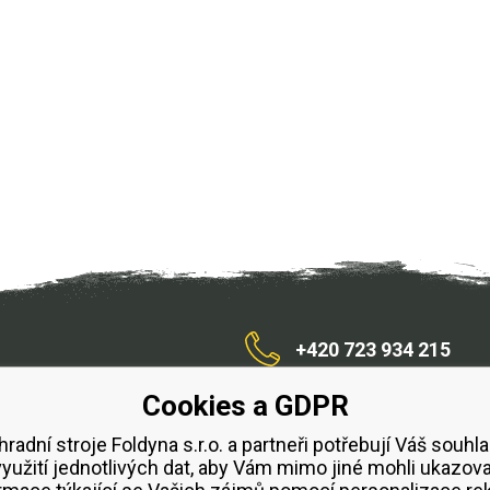
+420 723 934 215
Cookies a GDPR
/zahradnístroje
hradní stroje Foldyna s.r.o. a partneři potřebují Váš souhla
využití jednotlivých dat, aby Vám mimo jiné mohli ukazova
bchodní podmínky
Splátkový prodej ESSOX
Půjčovn