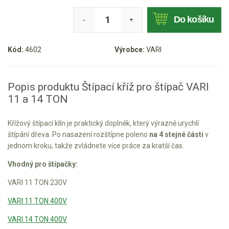
Mulčovače
Do košíku
-
+
Křovinořezy a vyžínače
Kód:
4602
Výrobce:
VARI
Benzínové křovinořezy a vyžínače
Aku křovinořezy a vyžínače
Popis produktu Štípací kříž pro štípač VARI
11 a 14 TON
Motorové pily
Křížový štípací klín je praktický doplněk, který výrazně urychlí
Benzínové pily
štípání dřeva. Po nasazení rozštípne poleno
na 4 stejné části
v
jednom kroku, takže zvládnete více práce za kratší čas.
Aku pily
Elektrické pily
Vhodný pro štípačky:
Jednoruční pily
VARI 11 TON 230V
Vyvětvovací pily
VARI 11 TON 400V
VARI 14 TON 400V
AKU zahradní technika