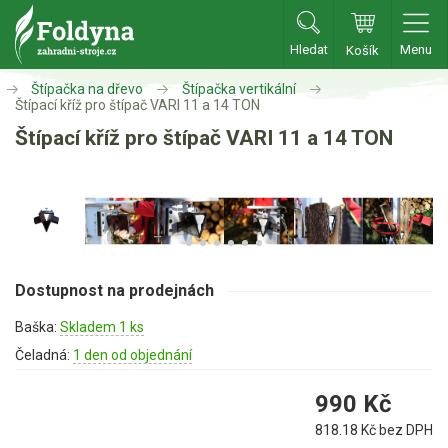
Hledat
Menu
Košík
Zahradní traktory
Štípačka na dřevo
Štípačka vertikální
Štípací kříž pro štípač VARI 11 a 14 TON
Štípací kříž pro štípač VARI 11 a 14 TON
Zahradní traktory
Zahradní ridery
Aku traktory
Příslušenství
Sekačky
Dostupnost na prodejnách
Baška:
Skladem 1 ks
Benzínové sekačky
Čeladná:
1 den od objednání
Akumulátorové sekačky
990
Kč
Robotické sekačky
818.18
Kč bez DPH
Bubnové sekačky