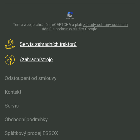
VARI multifunkční nosiče
Sněhové frézy
Tento web je chráněn reCAPTCHA a platí
zásady ochrany osobních
údajů
a
podmínky služby
Google
Vertikutátory
Kultivátory
Servis zahradních traktorů
Nůžky na živý plot
/zahradnístroje
Vysavače a foukače
Odstoupení od smlouvy
Elektrocentrály
Kontakt
Štěpkovače a drtiče
Servis
Elektrické skútry
Obchodní podmínky
Elektrické tříkolky
Splátkový prodej ESSOX