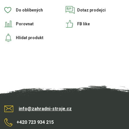
Do oblíbených
Dotaz prodejci
Aku křovinořezy a vyžínače
Aku pily
Porovnat
FB like
Aku sekačky
Hlídat produkt
Aku STIHL
Aku AL-KO
Štípačka na dřevo
Štípačka horizontální
Štípačka vertikální
VARI
info@zahradni-stroje.cz
VARI malotraktory
+420 723 934 215