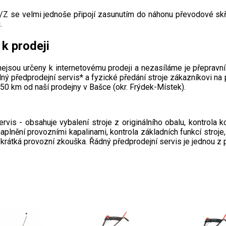
Z se velmi jednoše připojí zasunutím do náhonu převodové skří
.
k prodeji
nejsou určeny k internetovému prodeji a nezasíláme je přepravní
ný předprodejní servis* a fyzické předání stroje zákazníkovi na 
50 km od naší prodejny v Bašce (okr. Frýdek-Místek).
rvis - obsahuje vybalení stroje z originálního obalu, kontrola 
naplnění provozními kapalinami, kontrola základních funkcí stro
 krátká provozní zkouška. Řádný předprodejní servis je jednou z