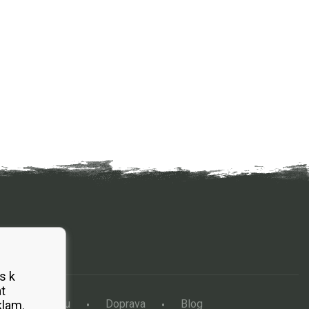
s k
t
a vertikutátoru
Doprava
Blog
klam.