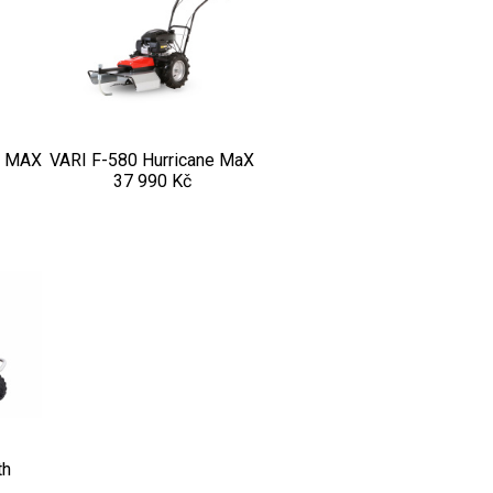
a MAX
VARI F-580 Hurricane MaX
37 990 Kč
th