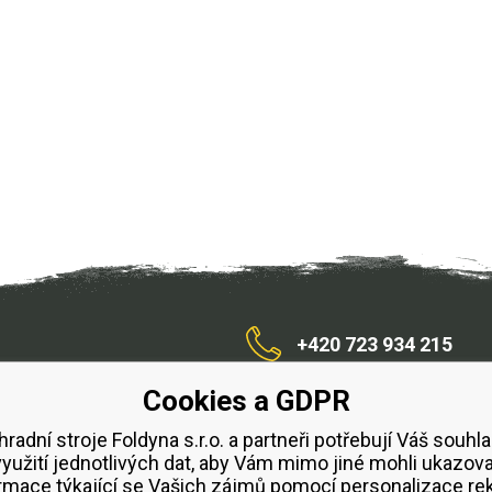
+420 723 934 215
Cookies a GDPR
/zahradnístroje
hradní stroje Foldyna s.r.o. a partneři potřebují Váš souhla
využití jednotlivých dat, aby Vám mimo jiné mohli ukazova
bchodní podmínky
Splátkový prodej ESSOX
Půjčovn
rmace týkající se Vašich zájmů pomocí personalizace re