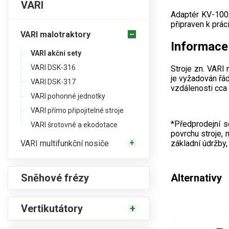
VARI
Adaptér KV-100/
připraven k práci
VARI malotraktory
Informace 
VARI akční sety
VARI DSK-316
Stroje zn. VARI 
je vyžadován řád
VARI DSK-317
vzdálenosti cca 
VARI pohonné jednotky
VARI přímo připojitelné stroje
*Předprodejní se
VARI šrotovné a ekodotace
povrchu stroje, 
VARI multifunkční nosiče
základní údržby,
Sněhové frézy
Alternativy
Vertikutátory