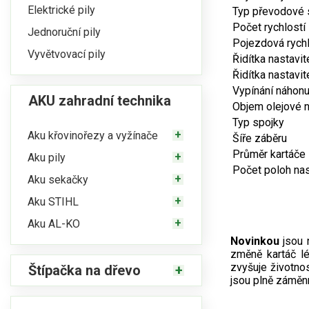
Elektrické pily
Typ převodové 
Počet rychlostí
Jednoruční pily
Pojezdová rych
Vyvětvovací pily
Řidítka nastavit
Řidítka nastavi
Vypínání náhon
AKU zahradní technika
Objem olejové 
Typ spojky
Aku křovinořezy a vyžínače
Šíře záběru
Průměr kartáče
Aku pily
Počet poloh na
Aku sekačky
Aku STIHL
Aku AL-KO
Novinkou
jsou 
změně kartáč l
zvyšuje životno
Štípačka na dřevo
jsou plně záměn