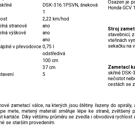
Osazen je p
skříně
DSK-316.1PSVN, šneková
Honda GCV 1
1
lost
2,22 km/hod
elná stranově
ano
Stroj zamet
telná výškově
ano
stavebnicí; 
u
ano
vteřinách vy
sekačku na v
náplně v převodovce
0,75 l
odstředivá
100 cm
Zametací k
37 cm
skříně DSK-3
stavení
5
nečistot neb
cestách se 
nové zametací válce, na kterých jsou štětiny řazeny do spirály,
épe mete, metený materiál směřuje lépe ke straně, zvětšený
st kartáče. Díky většímu průměru se zvedla i obvodová rychlost
né se starším provedením.