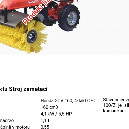
ktu Stroj zametací
Stavebnicov
Honda GCV 160, 4-takt OHC
100/Z je si
160 cm3
komunikací.
4,1 kW / 5,5 HP
 nádrže
1,1 l
áplně v motoru
0,55 l