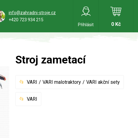
info@zahradni-stroje.cz
+420 723 934 215
0 Kč
Přihlásit
Stroj zametací
VARI
VARI malotraktory
VARI akční sety
VARI