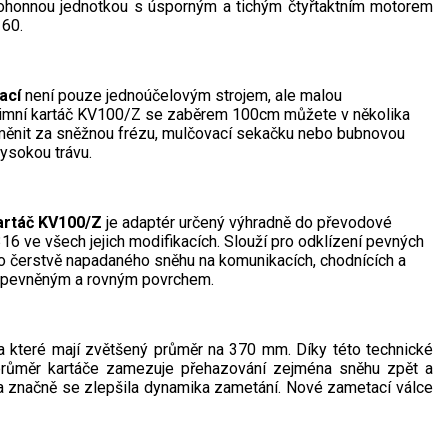
ohonnou jednotkou s úsporným a tichým čtyřtaktním motorem
60.
ací
není pouze jednoúčelovým strojem, ale malou
zimní kartáč KV100/Z se zaběrem 100cm můžete v několika
měnit za sněžnou frézu, mulčovací sekačku nebo bubnovou
ysokou trávu.
artáč KV100/Z
je adaptér určený výhradně do převodové
16 ve všech jejich modifikacích. Slouží pro odklízení pevných
o čerstvě napadaného sněhu na komunikacích, chodnících a
zpevněným a rovným povrchem.
 a které mají zvětšený průměr na 370 mm. Díky této technické
 průměr kartáče zamezuje přehazování zejména sněhu zpět a
 a značně se zlepšila dynamika zametání. Nové zametací válce