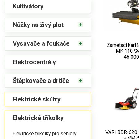
Kultivátory
Nůžky na živý plot
Vysavače a foukače
Zametací kart
MK 110 S
46 000
Elektrocentrály
Štěpkovače a drtiče
Elektrické skútry
Elektrické tříkolky
VARI BDR-620 
Elektrické tříkolky pro seniory
+ VM-