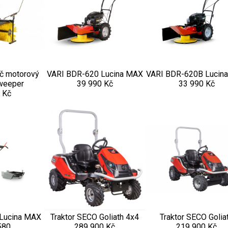
áč motorový
VARI BDR-620 Lucina MAX
VARI BDR-620B Lucin
weeper
39 990 Kč
33 990 Kč
 Kč
Lucina MAX
Traktor SECO Goliath 4x4
Traktor SECO Golia
580
289 900 Kč
219 900 Kč