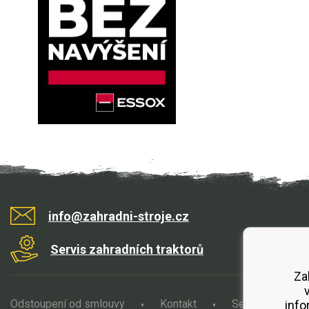
info@zahradni-stroje.cz
Servis zahradních traktorů
Za
Odstoupení od smlouvy
Kontakt
Servis
O
info