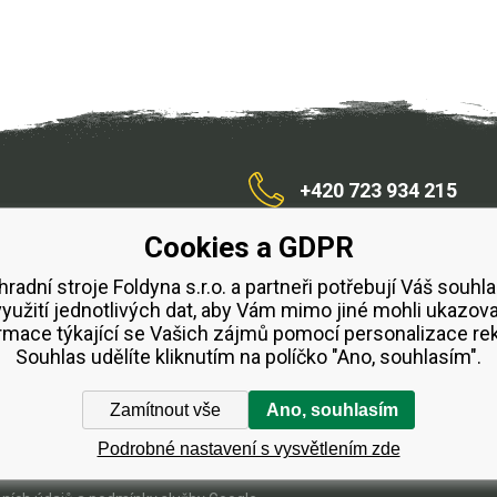
+420 723 934 215
Cookies a GDPR
/zahradnístroje
hradní stroje Foldyna s.r.o. a partneři potřebují Váš souhla
využití jednotlivých dat, aby Vám mimo jiné mohli ukazova
bchodní podmínky
Splátkový prodej ESSOX
Půjčovn
rmace týkající se Vašich zájmů pomocí personalizace re
Souhlas udělíte kliknutím na políčko "Ano, souhlasím".
Zamítnout vše
Ano, souhlasím
Podrobné nastavení s vysvětlením zde
WWW stránky
dodal
BINARGON.cz