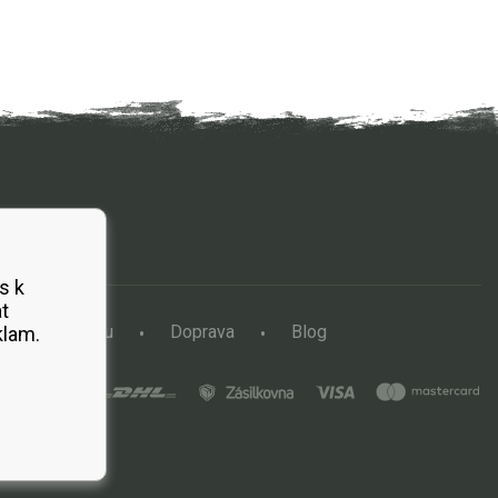
s k
t
a vertikutátoru
Doprava
Blog
klam.