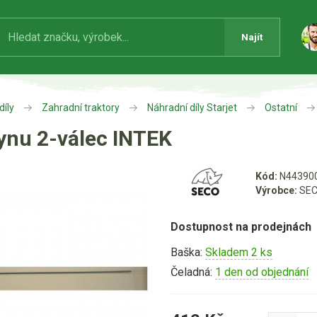
Najít
díly
Zahradní traktory
Náhradní díly Starjet
Ostatní
lynu 2-válec INTEK
Kód:
N44390
Výrobce:
SEC
Dostupnost na prodejnách
Baška:
Skladem 2 ks
Čeladná:
1 den od objednání