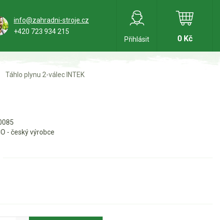
info@zahradni-stroje.cz
+420 723 934 215
0 Kč
Přihlásit
Táhlo plynu 2-válec INTEK
0085
O - český výrobce