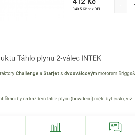
412
Kč
-
340.5
Kč bez DPH
uktu Táhlo plynu 2-válec INTEK
traktory
Challenge
a
Starjet
s
dvouválcovým
motorem Briggs&
tifikaci by na každém táhle plynu (bowdenu) mělo být číslo, viz. 