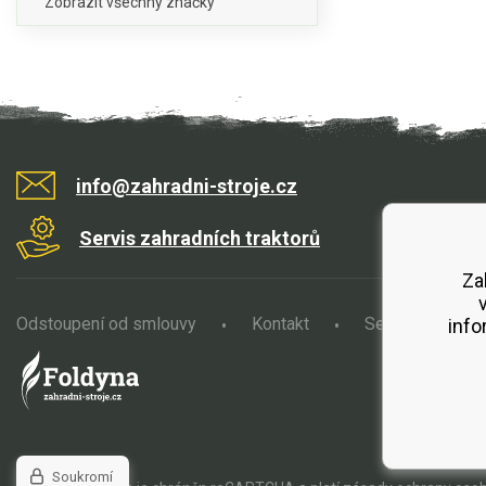
Zobrazit všechny značky
info@zahradni-stroje.cz
Servis zahradních traktorů
Za
Odstoupení od smlouvy
Kontakt
Servis
O
info
Soukromí