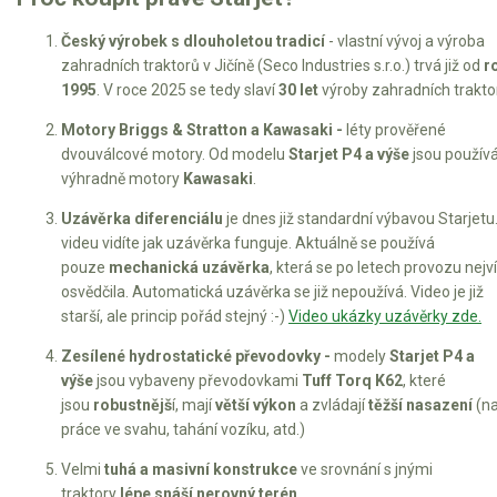
Český výrobek s dlouholetou tradicí
- vlastní vývoj a výroba
zahradních traktorů v Jičíně (Seco Industries s.r.o.) trvá již od
r
1995
. V roce 2025 se tedy slaví
30 let
výroby zahradních trakto
Motory
Briggs & Stratton a Kawasaki -
léty prověřené
dvouválcové motory. Od modelu
Starjet P4 a výše
jsou použív
výhradně motory
Kawasaki
.
Uzávěrka diferenciálu
je dnes již standardní výbavou Starjetu
videu vidíte jak uzávěrka funguje. Aktuálně se používá
pouze
mechanická uzávěrka
, která se po letech provozu nejv
osvědčila. Automatická uzávěrka se již nepoužívá. Video je již
starší, ale princip pořád stejný :-)
Video ukázky uzávěrky zde.
Zesílené hydrostatické převodovky -
modely
Starjet P4 a
výše
jsou vybaveny převodovkami
Tuff Torq K62
, které
jsou
robustnějš
í, mají
větší výkon
a zvládají
těžší nasazení
(na
práce ve svahu, tahání vozíku, atd.)
Velmi
tuhá a masivní konstrukce
ve srovnání s jnými
traktory
lépe snáší nerovný terén.