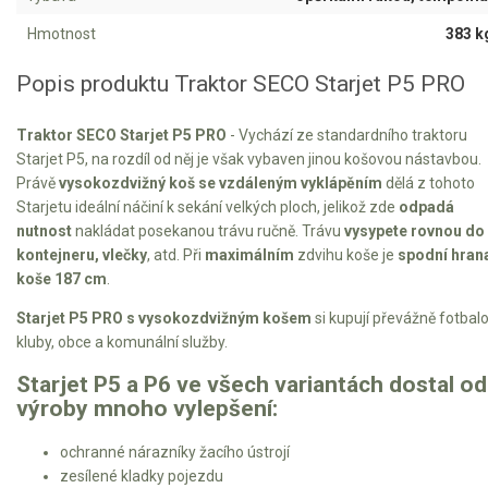
Vertikutátory
Hmotnost
383 k
Kultivátory
Popis produktu Traktor SECO Starjet P5 PRO
Nůžky na živý plot
Traktor SECO Starjet P5 PRO
- Vychází ze standardního traktoru
Vysavače a foukače
Starjet P5, na rozdíl od něj je však vybaven jinou košovou nástavbou.
Právě
vysokozdvižný koš se vzdáleným vyklápěním
dělá z tohoto
Elektrocentrály
Starjetu ideální náčiní k sekání velkých ploch, jelikož zde
odpadá
nutnost
nakládat posekanou trávu ručně. Trávu
vysypete rovnou do
Štěpkovače a drtiče
kontejneru, vlečky
, atd. Při
maximálním
zdvihu koše je
spodní hran
koše 187 cm
.
Elektrické skútry
Starjet P5 PRO s vysokozdvižným košem
si kupují převážně fotbal
kluby, obce a komunální služby.
Elektrické tříkolky
Starjet P5 a P6 ve všech variantách dostal od
výroby mnoho vylepšení:
Elektrické tříkolky pro seniory
Elektrické tříkolky pracovní
ochranné nárazníky žacího ústrojí
zesílené kladky pojezdu