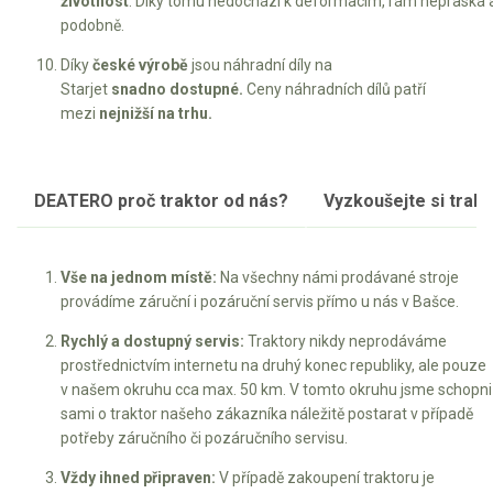
životnost
. Díky tomu nedochází k deformacím, rám nepraská 
podobně.
Díky
české výrobě
jsou náhradní díly na
Starjet
snadno dostupné.
Ceny náhradních dílů patří
mezi
nejnižší na trhu.
DEATERO proč traktor od nás?
Vyzkoušejte si trakto
Vše na jednom místě:
Na všechny námi prodávané stroje
provádíme záruční i pozáruční servis přímo u nás v Bašce.
Rychlý a dostupný servis:
Traktory nikdy neprodáváme
prostřednictvím internetu na druhý konec republiky, ale pouze
v našem okruhu cca max. 50 km. V tomto okruhu jsme schopni
sami o traktor našeho zákazníka náležitě postarat v případě
potřeby záručního či pozáručního servisu.
Vždy ihned připraven:
V případě zakoupení traktoru je