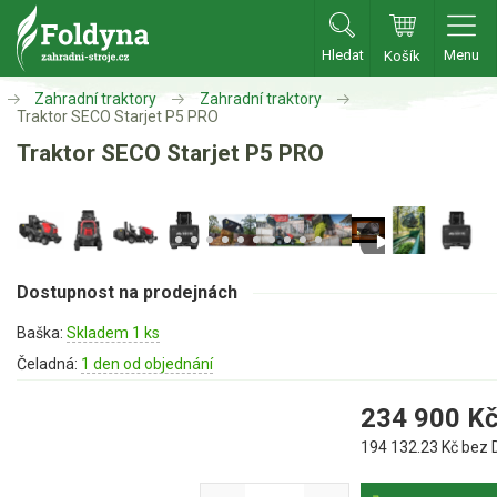
Hledat
Menu
Košík
Zahradní traktory
Zahradní traktory
Zahradní traktory
Traktor SECO Starjet P5 PRO
Traktor SECO Starjet P5 PRO
Zahradní traktory
Zahradní ridery
Aku traktory
Příslušenství
Dostupnost na prodejnách
Sekačky
Baška:
Skladem 1 ks
Čeladná:
1 den od objednání
Benzínové sekačky
234 900
K
Akumulátorové sekačky
194 132.23
Kč bez 
Robotické sekačky
Bubnové sekačky