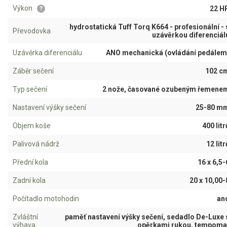
AKU zahradní technika
Výkon
22 H
?
Aku křovinořezy a vyžínače
hydrostatická Tuff Torq K664 - profesionální - 
Převodovka
uzávěrkou diferenciál
Aku pily
Uzávěrka diferenciálu
ANO mechanická (ovládání pedálem
Aku sekačky
Záběr sečení
102 c
Aku STIHL
Typ sečení
2 nože, časované ozubeným řemene
Aku AL-KO
Nastavení výšky sečení
25-80 m
Štípačka na dřevo
Objem koše
400 litr
VARI
Palivová nádrž
12 litr
Přední kola
16 x 6,5-
VARI malotraktory
Zadní kola
20 x 10,00-
VARI multifunkční nosiče
Počítadlo motohodin
an
Sněhové frézy
Zvláštní
paměť nastavení výšky sečení, sedadlo De-Luxe 
výbava
opěrkami rukou, tempoma