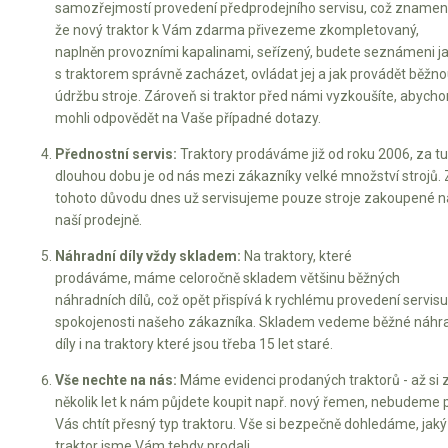
samozřejmostí provedení předprodejního servisu, což znamen
že nový traktor k Vám zdarma přivezeme zkompletovaný,
naplněn provozními kapalinami, seřízený, budete seznámeni j
s traktorem správně zacházet, ovládat jej a jak provádět běžn
údržbu stroje. Zároveň si traktor před námi vyzkoušíte, abych
mohli odpovědět na Vaše případné dotazy.
Přednostní servis:
Traktory prodáváme již od roku 2006, za t
dlouhou dobu je od nás mezi zákazníky velké množství strojů. 
tohoto důvodu dnes už servisujeme pouze stroje zakoupené n
naší prodejně.
Náhradní díly vždy skladem:
Na traktory, které
prodáváme, máme celoročně skladem většinu běžných
náhradních dílů, což opět přispívá k rychlému provedení servisu
spokojenosti našeho zákazníka. Skladem vedeme běžné náhr
díly i na traktory které jsou třeba 15 let staré.
Vše nechte na nás:
Máme evidenci prodaných traktorů - až si 
několik let k nám půjdete koupit např. nový řemen, nebudeme 
Vás chtít přesný typ traktoru. Vše si bezpečně dohledáme, jaký
traktor jsme Vám tehdy prodali.