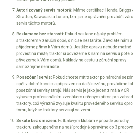
Autorizovaný servis motorů:
Máme certifikaci Honda, Briggs 
Stratton, Kawasaki a Loncin, tzn. jsme oprávnění provádět záru
servis těchto motorů.
Reklamace bez starostí:
Pokud nastane nějaký problém
s traktorem v záruční době, o nic se nestaráte. Zavoláte nám a
přijedeme přímo k Vám domů. Jestliže opravu nebude možné
provést na místě, traktor si odvezeme k nám na servis a poté 
přivezeme k Vám domů. Náklady na cestu u záruční opravy
samozřejmě nehradíte.
Posezónní servis:
Pokud chcete mít traktor po náročné sezó
opět v dobré kondici a připraven na další sezónu, provádíme ta
posezónní servisy strojů. Náš servis je jako jeden z mála v ČR
vybaven profesionálním zvedákem určeným přímo pro zahrad
traktory, což výrazně zvyšuje kvalitu provedeného servisu opro
tomu, když se traktory servisují na zemi.
Sekáte bez omezení:
Fotbalovým klubům v případě poruchy
traktoru zakoupeného na naší prodejně opravíme do 3 pracovn