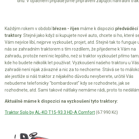
dnů. V opačném případě jsme připraveni zapůjčit náhradní trakt
Každým rokem v období
březen - říjen
máme k dispozici
předváděcí
traktory
. Stejně jako když si kupujete nové auto, chcete si ho, které s
Vám nejvíce líbí, nejprve vyzkoušet, projet, atd. Stejně tak to funguje 
nás se zahradním traktorem s tím rozdílem, že přijedeme k Vám na
zahradu, protože není nic lepšího, než si traktor vyzkoušet přímo tam
kde ho budete několik let používat. Vyzkoušení našeho traktoru u Vás
zahradě není nijak závazné a nic za to nechceme. Stává se to málokd
ale jestliže si náš traktor z nějakého důvodu nevyberete, určitě Vás
nebudeme telefonicky "bombardovat" kdy se rozhodnete, jak se
rozhodnete, atd. Sami takové nátlaky nemáme rádi, proto to nedělá
Aktuálně máme k dispozici na vyzkoušení tyto traktory:
Traktor Solo by AL-KO T15-93.3 HD-A Comfort
(67.990 Kč)