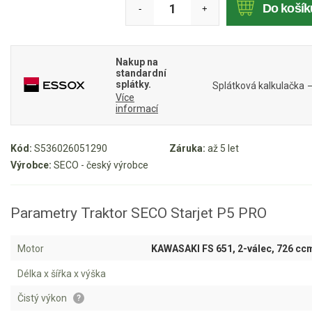
Do košík
-
+
Mulčovače
Křovinořezy a vyžínače
Nakup na
standardní
splátky.
Splátková kalkulačka
Benzínové křovinořezy a vyžínače
Více
informací
Aku křovinořezy a vyžínače
Kód:
S536026051290
Záruka:
až 5 let
Motorové pily
Výrobce:
SECO - český výrobce
Benzínové pily
Aku pily
Parametry Traktor SECO Starjet P5 PRO
Elektrické pily
Motor
KAWASAKI FS 651, 2-válec, 726 cc
Jednoruční pily
Délka x šířka x výška
Vyvětvovací pily
Čistý výkon
?