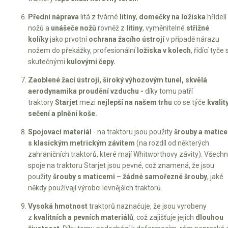
Přední náprava
litá z tvárné
litiny
,
domečky na ložiska
hřídelí
nožů a
unášeče nožů
rovněž z
litiny
, vyměnitelné
střižné
kolíky
jako prvotní
ochrana žacího ústrojí
v případě nárazu
nožem do překážky, profesionální
ložiska v kolech
, řídící tyče 
skutečnými
kulovými čepy.
Zaoblené žací ústrojí, široký výhozovým tunel, skvělá
aerodynamika proudění vzduchu -
díky tomu patří
traktory
Starjet
mezi
nejlepší na našem trhu
co se týče
kvalit
sečení a plnění koše.
Spojovací materiál
- na traktoru jsou použity
šrouby a matice
s
klasickým metrickým závitem
(na rozdíl od některých
zahraničních traktorů, které mají Whitworthovy závity). Všech
spoje na traktoru Starjet jsou pevné, což znamená, že jsou
použity
šrouby s maticemi
–
žádné samořezné šrouby
, jaké
někdy používají výrobci levnějších traktorů.
Vysoká hmotnost
traktorů naznačuje, že jsou vyrobeny
z
kvalitních a pevních materiálů
, což zajišťuje jejich
dlouhou