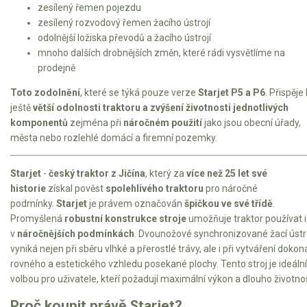
Elektrické čtyřkolky
zesílený řemen pojezdu
zesílený rozvodový řemen žacího ústrojí
odolnější ložiska převodů a žacího ústrojí
Náhradní díly
mnoho dalších drobnějších změn, které rádi vysvětlíme na
prodejně
Náhradní díly pro motorové pily
Toto zodolnění
, které se týká pouze verze
Starjet P5 a P6
. Přispěje 
Zahradní traktory
ještě
větší odolnosti traktoru a zvýšení životnosti jednotlivých
Řetězové pily
komponentů
zejména při
náročném použití
jako jsou obecní úřady,
města nebo rozlehlé domácí a firemní pozemky.
Náhradní díly pro křovinořezy
Náhradní díly pro sekačky
Starjet
-
český traktor z Jičína
, který za
více než 25 let své
historie
získal pověst
spolehlivého traktoru
pro náročné
podmínky.
Starjet
je právem označován
špičkou ve své třídě
.
Promyšlená
robustní konstrukce stroje
umožňuje traktor používat i
v
náročnějších podmínkách
. Dvounožové synchronizované žací ústr
vyniká nejen při sběru vlhké a přerostlé trávy, ale i při vytváření dokon
rovného a estetického vzhledu posekané plochy. Tento stroj je ideální
volbou pro uživatele, kteří požadují maximální výkon a dlouho životno
Proč koupit právě Starjet?