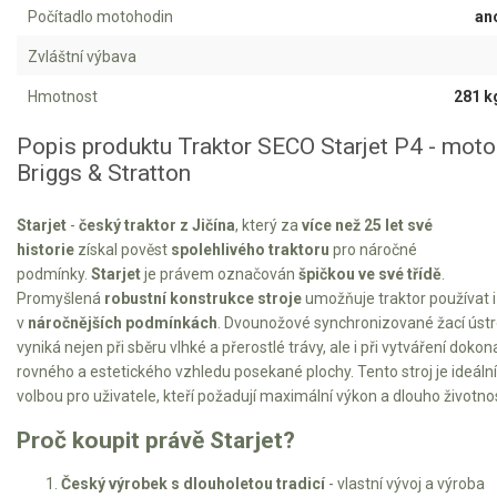
Vertikutátory
Počítadlo motohodin
an
Kultivátory
Zvláštní výbava
Hmotnost
281 k
Nůžky na živý plot
Popis produktu Traktor SECO Starjet P4 - moto
Vysavače a foukače
Briggs & Stratton
Elektrocentrály
Starjet
-
český traktor z Jičína
, který za
více než 25 let své
historie
získal pověst
spolehlivého traktoru
pro náročné
Štěpkovače a drtiče
podmínky.
Starjet
je právem označován
špičkou ve své třídě
.
Promyšlená
robustní konstrukce stroje
umožňuje traktor používat i
Elektrické skútry
v
náročnějších podmínkách
. Dvounožové synchronizované žací ústr
vyniká nejen při sběru vlhké a přerostlé trávy, ale i při vytváření dokon
Elektrické tříkolky
rovného a estetického vzhledu posekané plochy. Tento stroj je ideální
volbou pro uživatele, kteří požadují maximální výkon a dlouho životno
Elektrické tříkolky pro seniory
Proč koupit právě Starjet?
Elektrické tříkolky pracovní
Český výrobek s dlouholetou tradicí
- vlastní vývoj a výroba