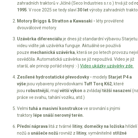
zahradních traktorů v Jičíně (Seco Industries s.r.o.) trvá již od
r
Elektrické čtyřkolky
1995
. V roce 2025 se tedy slaví
30 let
výroby zahradních trakto
Náhradní díly
Motory
Briggs & Stratton a Kawasaki -
léty prověřené
dvouválcové motory.
Náhradní díly pro motorové pily
Uzávěrka diferenciálu
je dnes již standardní výbavou Starjetu
Zahradní traktory
videu vidíte jak uzávěrka funguje. Aktuálně se používá
pouze
mechanická uzávěrka
, která se po letech provozu nejv
Řetězové pily
osvědčila. Automatická uzávěrka se již nepoužívá. Video je již
Náhradní díly pro křovinořezy
starší, ale princip pořád stejný :-)
Video ukázky uzávěrky zde.
Náhradní díly pro sekačky
Zesílené hydrostatické převodovky -
modely
Starjet P4 a
výše
jsou vybaveny převodovkami
Tuff Torq K62
, které
jsou
robustnějš
í, mají
větší výkon
a zvládají
těžší nasazení
(na
práce ve svahu, tahání vozíku, atd.)
Velmi
tuhá a masivní konstrukce
ve srovnání s jnými
traktory
lépe snáší nerovný terén.
Přední náprava
litá z tvárné
litiny
,
domečky na ložiska
hřídelí
nožů a
unášeče nožů
rovněž z
litiny
, vyměnitelné
střižné