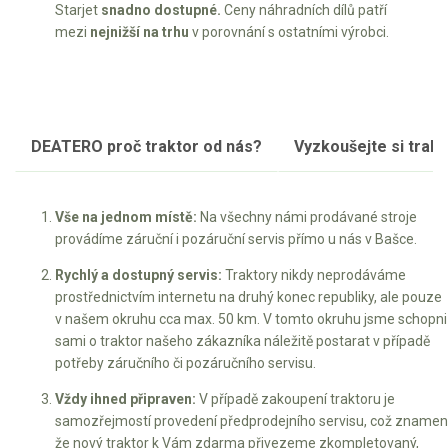
Starjet
snadno dostupné.
Ceny náhradních dílů patří
mezi
nejnižší na trhu
v porovnání s ostatními výrobci.
DEATERO proč traktor od nás?
Vyzkoušejte si trakto
Vše na jednom místě:
Na všechny námi prodávané stroje
provádíme záruční i pozáruční servis přímo u nás v Bašce.
Rychlý a dostupný servis:
Traktory nikdy neprodáváme
prostřednictvím internetu na druhý konec republiky, ale pouze
v našem okruhu cca max. 50 km. V tomto okruhu jsme schopni
sami o traktor našeho zákazníka náležitě postarat v případě
potřeby záručního či pozáručního servisu.
Vždy ihned připraven:
V případě zakoupení traktoru je
samozřejmostí provedení předprodejního servisu, což znamen
že nový traktor k Vám zdarma přivezeme zkompletovaný,