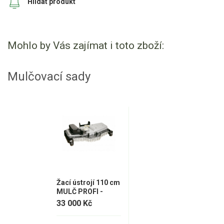
Hlídat produkt
Mohlo by Vás zajímat i toto zboží:
Mulčovací sady
Žací ústrojí 110 cm
MULČ PROFI -
Starjet UJ
33 000 Kč