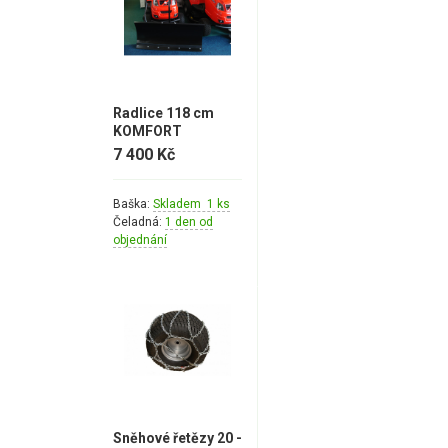
Radlice 118 cm
KOMFORT
7 400 Kč
Baška:
Skladem 1 ks
Čeladná:
1 den od
objednání
Sněhové řetězy 20 -