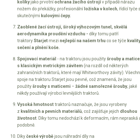
kolíky
jako prvotní
ochrana žacího ústrojí
v případě nárazu
nožem do překážky, profesionální
ložiska v kolech
, řídící tyče 
skutečnými
kulovými čepy.
Zaoblené žací ústrojí, široký výhozovým tunel, skvělá
aerodynamika proudění vzduchu -
díky tomu patří
traktory
Starjet
mezi
nejlepší na našem trhu
co se týče
kvalit
sečení a plnění koše.
Spojovací materiál
- na traktoru jsou použity
šrouby a matice
s
klasickým metrickým závitem
(na rozdíl od některých
zahraničních traktorů, které mají Whitworthovy závity). Všech
spoje na traktoru Starjet jsou pevné, což znamená, že jsou
použity
šrouby s maticemi
–
žádné samořezné šrouby
, jaké
někdy používají výrobci levnějších traktorů.
Vysoká hmotnost
traktorů naznačuje, že jsou vyrobeny
z
kvalitních a pevních materiálů
, což zajišťuje jejich
dlouhou
životnost
. Díky tomu nedochází k deformacím, rám nepraská 
podobně.
Díky
české výrobě
jsou náhradní díly na