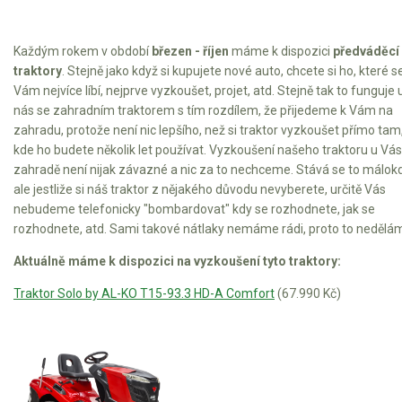
Každým rokem v období
březen - říjen
máme k dispozici
předváděcí
traktory
. Stejně jako když si kupujete nové auto, chcete si ho, které s
Vám nejvíce líbí, nejprve vyzkoušet, projet, atd. Stejně tak to funguje 
nás se zahradním traktorem s tím rozdílem, že přijedeme k Vám na
zahradu, protože není nic lepšího, než si traktor vyzkoušet přímo tam
kde ho budete několik let používat. Vyzkoušení našeho traktoru u Vás
zahradě není nijak závazné a nic za to nechceme. Stává se to málokd
ale jestliže si náš traktor z nějakého důvodu nevyberete, určitě Vás
nebudeme telefonicky "bombardovat" kdy se rozhodnete, jak se
rozhodnete, atd. Sami takové nátlaky nemáme rádi, proto to nedělá
Aktuálně máme k dispozici na vyzkoušení tyto traktory:
Traktor Solo by AL-KO T15-93.3 HD-A Comfort
(67.990 Kč)