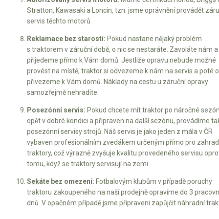
Stratton, Kawasaki a Loncin, tzn. jsme oprávnění provádět záru
servis těchto motorů.
Reklamace bez starostí:
Pokud nastane nějaký problém
s traktorem v záruční době, o nic se nestaráte. Zavoláte nám a
přijedeme přímo k Vám domů. Jestliže opravu nebude možné
provést na místě, traktor si odvezeme k nám na servis a poté 
přivezeme k Vám domů. Náklady na cestu u záruční opravy
samozřejmě nehradíte.
Posezónní servis:
Pokud chcete mít traktor po náročné sezó
opět v dobré kondici a připraven na další sezónu, provádíme ta
posezónní servisy strojů. Náš servis je jako jeden z mála v ČR
vybaven profesionálním zvedákem určeným přímo pro zahrad
traktory, což výrazně zvyšuje kvalitu provedeného servisu opro
tomu, když se traktory servisují na zemi.
Sekáte bez omezení:
Fotbalovým klubům v případě poruchy
traktoru zakoupeného na naší prodejně opravíme do 3 pracovn
dnů. V opačném případě jsme připraveni zapůjčit náhradní trakt