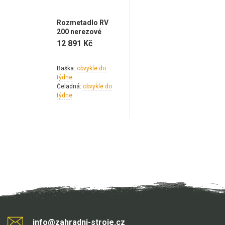
Rozmetadlo RV
200 nerezové
12 891 Kč
Baška:
obvykle do
týdne
Čeladná:
obvykle do
týdne
info@zahradni-stroje.cz