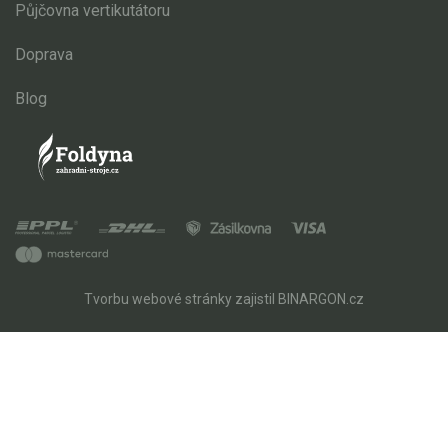
Půjčovna vertikutátoru
Doprava
Blog
Tvorbu webové stránky
zajistil
BINARGON.cz