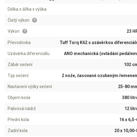
AKU zahradní technika
Délka x šířka x výška
Aku křovinořezy a vyžínače
Čistý výkon
?
Aku pily
Výkon
23 H
?
Aku sekačky
Převodovka
Tuff Torq K62 s uzávěrkou diferenciál
Aku STIHL
Uzávěrka diferenciálu
ANO mechanická (ovládání pedálem
Aku AL-KO
Záběr sečení
102 c
Štípačka na dřevo
Typ sečení
2 nože, časované ozubeným řemene
VARI
Nastavení výšky sečení
25-80 m
Objem koše
380 litr
VARI malotraktory
Palivová nádrž
12 litr
VARI multifunkční nosiče
Přední kola
16 x 6,5-
Sněhové frézy
Zadní kola
20 x 10,00-