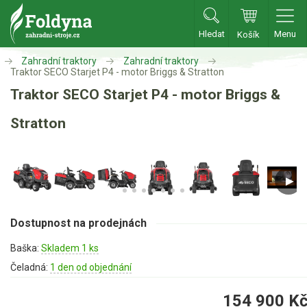
Hledat
Menu
Košík
Zahradní traktory
Zahradní traktory
Zahradní traktory
Traktor SECO Starjet P4 - motor Briggs & Stratton
Traktor SECO Starjet P4 - motor Briggs &
Zahradní traktory
Stratton
Zahradní ridery
Aku traktory
Příslušenství
Sekačky
Dostupnost na prodejnách
Benzínové sekačky
Baška:
Skladem 1 ks
Akumulátorové sekačky
Čeladná:
1 den od objednání
Robotické sekačky
154 900
K
Bubnové sekačky