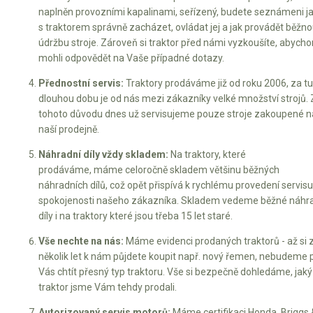
naplněn provozními kapalinami, seřízený, budete seznámeni j
s traktorem správně zacházet, ovládat jej a jak provádět běžn
údržbu stroje. Zároveň si traktor před námi vyzkoušíte, abych
mohli odpovědět na Vaše případné dotazy.
Přednostní servis:
Traktory prodáváme již od roku 2006, za t
dlouhou dobu je od nás mezi zákazníky velké množství strojů. 
tohoto důvodu dnes už servisujeme pouze stroje zakoupené n
naší prodejně.
Náhradní díly vždy skladem:
Na traktory, které
prodáváme, máme celoročně skladem většinu běžných
náhradních dílů, což opět přispívá k rychlému provedení servisu
spokojenosti našeho zákazníka. Skladem vedeme běžné náhr
díly i na traktory které jsou třeba 15 let staré.
Vše nechte na nás:
Máme evidenci prodaných traktorů - až si 
několik let k nám půjdete koupit např. nový řemen, nebudeme 
Vás chtít přesný typ traktoru. Vše si bezpečně dohledáme, jaký
traktor jsme Vám tehdy prodali.
Autorizovaný servis motorů:
Máme certifikaci Honda, Briggs 