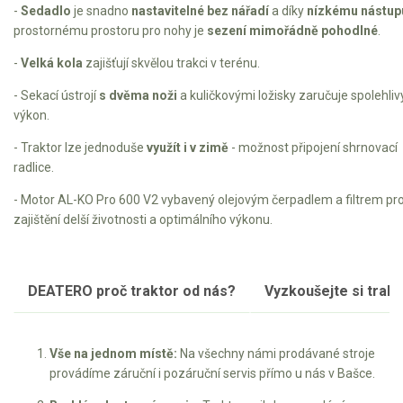
Elektrické čtyřkolky
-
Sedadlo
je snadno
nastavitelné
bez nářadí
a díky
nízkému nástup
prostornému prostoru pro nohy je
sezení mimořádně pohodlné
.
Náhradní díly
-
Velká kola
zajišťují skvělou trakci v terénu.
- Sekací ústrojí
s dvěma noži
a kuličkovými ložisky zaručuje spolehliv
Náhradní díly pro motorové pily
výkon.
Zahradní traktory
- Traktor lze jednoduše
využít i v zimě
- možnost připojení shrnovací
Řetězové pily
radlice.
Náhradní díly pro křovinořezy
- Motor AL-KO Pro 600 V2 vybavený olejovým čerpadlem a filtrem pr
Náhradní díly pro sekačky
zajištění delší životnosti a optimálního výkonu.
DEATERO proč traktor od nás?
Vyzkoušejte si trakto
Vše na jednom místě:
Na všechny námi prodávané stroje
provádíme záruční i pozáruční servis přímo u nás v Bašce.