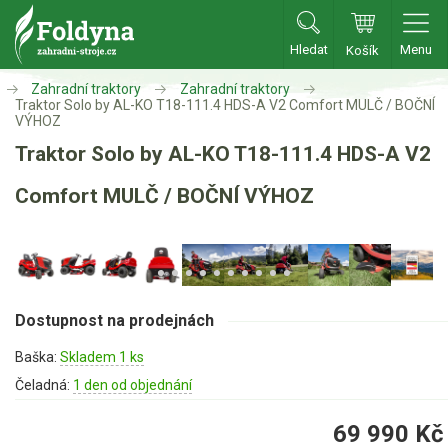
Hledat
Menu
Košík
Zahradní traktory
Zahradní traktory
Zahradní traktory
Traktor Solo by AL-KO T18-111.4 HDS-A V2 Comfort MULČ / BOČNÍ
VÝHOZ
Zahradní traktory
Traktor Solo by AL-KO T18-111.4 HDS-A V2
Zahradní ridery
Comfort MULČ / BOČNÍ VÝHOZ
Aku traktory
Příslušenství
Sekačky
Dostupnost na prodejnách
Benzínové sekačky
Baška:
Skladem 1 ks
Akumulátorové sekačky
Čeladná:
1 den od objednání
Robotické sekačky
69 990
Kč
Bubnové sekačky