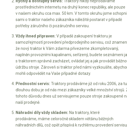
Rychlý a dostupný servis:
Traktory nikdy neprodáváme
prostřednictvím internetu na druhý konec republiky, ale pouze
v našem okruhu cca max. 50 km. V tomto okruhu jsme schopni
sami o traktor našeho zákazníka náležitě postarat v případě
potřeby záručního či pozáručního servisu.
Vždy ihned připraven:
V případě zakoupení traktoru je
samozřejmostí provedení předprodejního servisu, což znamen
že nový traktor k Vám zdarma přivezeme zkompletovaný,
naplněn provozními kapalinami, seřízený, budete seznámeni j
s traktorem správně zacházet, ovládat jej a jak provádět běžn
údržbu stroje. Zároveň si traktor před námi vyzkoušíte, abych
mohli odpovědět na Vaše případné dotazy.
Přednostní servis:
Traktory prodáváme již od roku 2006, za t
dlouhou dobu je od nás mezi zákazníky velké množství strojů. 
tohoto důvodu dnes už servisujeme pouze stroje zakoupené n
naší prodejně.
Náhradní díly vždy skladem:
Na traktory, které
prodáváme, máme celoročně skladem většinu běžných
náhradních dílů, což opět přispívá k rychlému provedení servisu