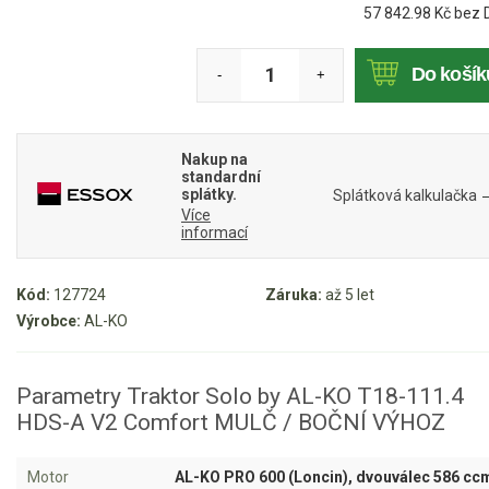
57 842.98
Kč bez 
Mulčovače
Do košík
-
+
Křovinořezy a vyžínače
Benzínové křovinořezy a vyžínače
Nakup na
standardní
Aku křovinořezy a vyžínače
splátky.
Splátková kalkulačka
Více
informací
Motorové pily
Benzínové pily
Kód:
127724
Záruka:
až 5 let
Výrobce:
AL-KO
Aku pily
Elektrické pily
Parametry Traktor Solo by AL-KO T18-111.4
Jednoruční pily
HDS-A V2 Comfort MULČ / BOČNÍ VÝHOZ
Vyvětvovací pily
Motor
AL-KO PRO 600 (Loncin), dvouválec 586 cc