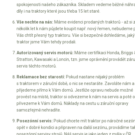
spokojenosti našeho zákazníka. Skladem vedeme běžné náhr
díly i na traktory které jsou třeba 15 let staré.
Vše nechte na nás:
Máme evidenci prodaných traktorů - až si 
několik let k nám půjdete koupit např. nový řemen, nebudeme 
Vás chtít přesný typ traktoru. Vše si bezpečně dohledáme, jaký
traktor jsme Vám tehdy prodali.
Autorizovaný servis motorů:
Máme certifikaci Honda, Briggs 
Stratton, Kawasaki a Loncin, tzn. jsme oprávnění provádět záru
servis těchto motorů.
Reklamace bez starostí:
Pokud nastane nějaký problém
s traktorem v záruční době, o nic se nestaráte. Zavoláte nám a
přijedeme přímo k Vám domů. Jestliže opravu nebude možné
provést na místě, traktor si odvezeme k nám na servis a poté 
přivezeme k Vám domů. Náklady na cestu u záruční opravy
samozřejmě nehradíte.
Posezónní servis:
Pokud chcete mít traktor po náročné sezó
opět v dobré kondici a připraven na další sezónu, provádíme ta
posezónní servisy strojů. Náš servis je jako jeden z mála v ČR