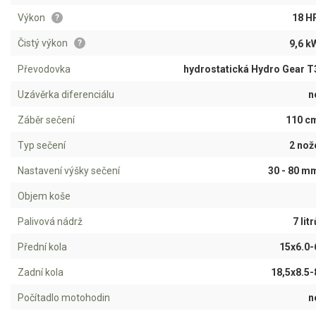
AKU zahradní technika
Výkon
18 H
?
Aku křovinořezy a vyžínače
Čistý výkon
9,6 k
?
Aku pily
Převodovka
hydrostatická Hydro Gear T
Aku sekačky
Uzávěrka diferenciálu
n
Aku STIHL
Záběr sečení
110 c
Aku AL-KO
Typ sečení
2 nož
Štípačka na dřevo
Nastavení výšky sečení
30 - 80 m
VARI
Objem koše
Palivová nádrž
7 litr
VARI malotraktory
Přední kola
15x6.0-
VARI multifunkční nosiče
Zadní kola
18,5x8.5-
Sněhové frézy
Počítadlo motohodin
n