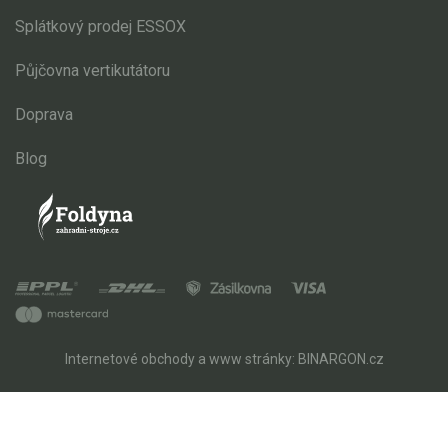
Splátkový prodej ESSOX
Půjčovna vertikutátoru
Doprava
Blog
Internetové obchody
a
www stránky
:
BINARGON.cz