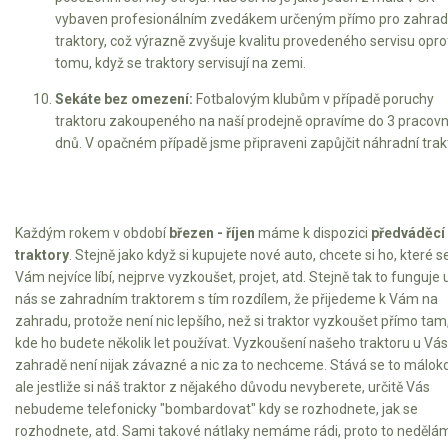
vybaven profesionálním zvedákem určeným přímo pro zahrad
traktory, což výrazně zvyšuje kvalitu provedeného servisu opro
tomu, když se traktory servisují na zemi.
Sekáte bez omezení:
Fotbalovým klubům v případě poruchy
traktoru zakoupeného na naší prodejně opravíme do 3 pracovn
dnů. V opačném případě jsme připraveni zapůjčit náhradní trakt
Každým rokem v období
březen - říjen
máme k dispozici
předváděcí
traktory
. Stejně jako když si kupujete nové auto, chcete si ho, které s
Vám nejvíce líbí, nejprve vyzkoušet, projet, atd. Stejně tak to funguje 
nás se zahradním traktorem s tím rozdílem, že přijedeme k Vám na
zahradu, protože není nic lepšího, než si traktor vyzkoušet přímo tam
kde ho budete několik let používat. Vyzkoušení našeho traktoru u Vás
zahradě není nijak závazné a nic za to nechceme. Stává se to málokd
ale jestliže si náš traktor z nějakého důvodu nevyberete, určitě Vás
nebudeme telefonicky "bombardovat" kdy se rozhodnete, jak se
rozhodnete, atd. Sami takové nátlaky nemáme rádi, proto to nedělá