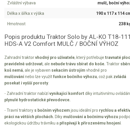
Vertikutátory
Zvláštní výbava
mulč, boční výho
Délka x šířka x výška
190 x 117 x 114 c
Kultivátory
Hmotnost
238 k
Nůžky na živý plot
Popis produktu Traktor Solo by AL-KO T18-11
Vysavače a foukače
HDS-A V2 Comfort MULČ / BOČNÍ VÝHOZ
Elektrocentrály
Zahradní traktor
vhodný pro uživatele
, který potřebuje
travnaté plo
pravidelně udržovat
, ale
nebude trávu sbírat do koše.
Traktor
sběr
Štěpkovače a drtiče
koš nemá
, ale je vybaven
sekacím ústrojím
vhodné pro
mulčování
nebo lze využít
funkce bočního výhozu
, což pak
zvládá
Elektrické skútry
posekat i vyšší porosty
.
Elektrické tříkolky
- Zahradní traktor nabízí
vynikající komfort
díky intuitivnímu ovládán
plynulé hydrostatické převodovce.
Elektrické tříkolky pro seniory
- Travní traktory
s bočním výhozem
jsou ideální pro
rychlou a efekti
práci na větších plochách.
Díky
mulčování a bočnímu výhozu
podpo
Elektrické tříkolky pracovní
ekologickou údržbu trávníku a
přispívají k přirozenému hnojení
.