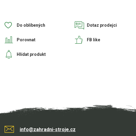
Do oblíbených
Dotaz prodejci
Porovnat
FB like
Hlídat produkt
info@zahradni-stroje.cz