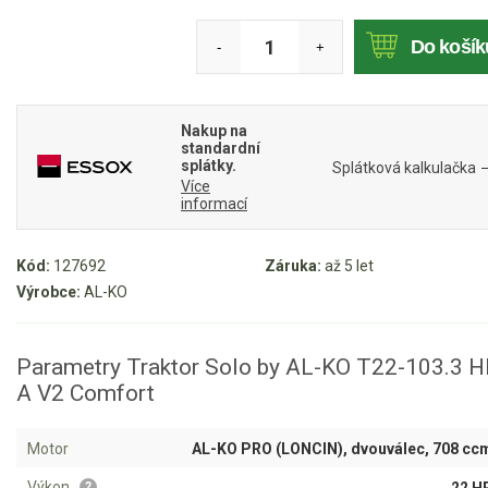
Mulčovače
Do košík
-
+
Křovinořezy a vyžínače
Nakup na
Benzínové křovinořezy a vyžínače
standardní
splátky.
Splátková kalkulačka
Aku křovinořezy a vyžínače
Více
informací
Motorové pily
Kód:
127692
Záruka:
až 5 let
Benzínové pily
Výrobce:
AL-KO
Aku pily
Elektrické pily
Parametry Traktor Solo by AL-KO T22-103.3 H
A V2 Comfort
Jednoruční pily
Vyvětvovací pily
Motor
AL-KO PRO (LONCIN), dvouválec, 708 cc
Výkon
22 H
?