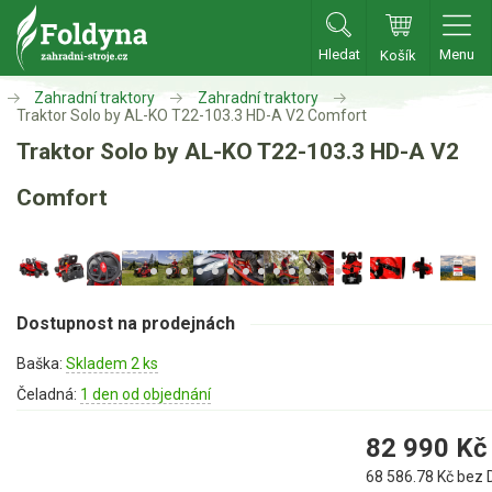
Hledat
Menu
Košík
Zahradní traktory
Zahradní traktory
Zahradní traktory
Traktor Solo by AL-KO T22-103.3 HD-A V2 Comfort
Traktor Solo by AL-KO T22-103.3 HD-A V2
Zahradní traktory
Comfort
Zahradní ridery
Aku traktory
Příslušenství
Dostupnost na prodejnách
Sekačky
Baška:
Skladem 2 ks
Benzínové sekačky
Čeladná:
1 den od objednání
Akumulátorové sekačky
82 990
Kč
Robotické sekačky
68 586.78
Kč bez 
Bubnové sekačky