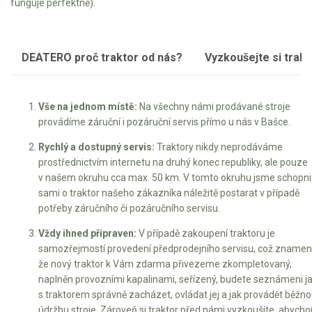
funguje perfektně).
DEATERO proč traktor od nás?
Vyzkoušejte si trakto
Vše na jednom místě:
Na všechny námi prodávané stroje
provádíme záruční i pozáruční servis přímo u nás v Bašce.
Rychlý a dostupný servis:
Traktory nikdy neprodáváme
prostřednictvím internetu na druhý konec republiky, ale pouze
v našem okruhu cca max. 50 km. V tomto okruhu jsme schopni
sami o traktor našeho zákazníka náležitě postarat v případě
potřeby záručního či pozáručního servisu.
Vždy ihned připraven:
V případě zakoupení traktoru je
samozřejmostí provedení předprodejního servisu, což znamen
že nový traktor k Vám zdarma přivezeme zkompletovaný,
naplněn provozními kapalinami, seřízený, budete seznámeni j
s traktorem správně zacházet, ovládat jej a jak provádět běžn
údržbu stroje. Zároveň si traktor před námi vyzkoušíte, abych