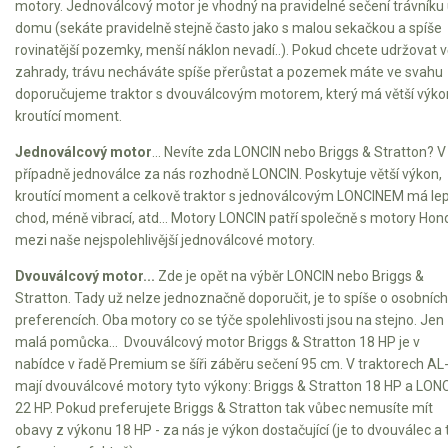
motory. Jednoválcový motor je vhodný na pravidelné sečení trávníku
Elektrické čtyřkolky
domu (sekáte pravidelně stejně často jako s malou sekačkou a spíše
rovinatější pozemky, menší náklon nevadí..). Pokud chcete udržovat v
Náhradní díly
zahrady, trávu necháváte spíše přerůstat a pozemek máte ve svahu
doporučujeme traktor s dvouválcovým motorem, který má větší výko
Náhradní díly pro motorové pily
kroutící moment.
Zahradní traktory
Jednoválcový motor
... Nevíte zda LONCIN nebo Briggs & Stratton? V
Řetězové pily
případně jednoválce za nás rozhodně LONCIN. Poskytuje větší výkon,
kroutící moment a celkově traktor s jednoválcovým LONCINEM má lep
Náhradní díly pro křovinořezy
chod, méně vibrací, atd... Motory LONCIN patří společně s motory Hon
Náhradní díly pro sekačky
mezi naše nejspolehlivější jednoválcové motory.
Dvouválcový motor...
Zde je opět na výběr LONCIN nebo Briggs &
Stratton. Tady už nelze jednoznačně doporučit, je to spíše o osobních
preferencích. Oba motory co se týče spolehlivosti jsou na stejno. Jen
malá pomůcka... Dvouválcový motor Briggs & Stratton 18 HP je v
nabídce v řadě Premium se šíři záběru sečení 95 cm. V traktorech AL
mají dvouválcové motory tyto výkony: Briggs & Stratton 18 HP a LON
22 HP. Pokud preferujete Briggs & Stratton tak vůbec nemusíte mít
obavy z výkonu 18 HP - za nás je výkon dostačující (je to dvouválec a 