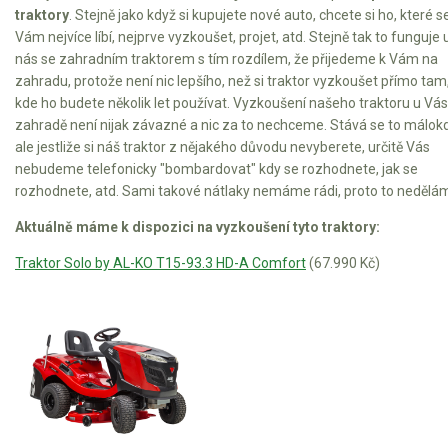
traktory
. Stejně jako když si kupujete nové auto, chcete si ho, které s
Vám nejvíce líbí, nejprve vyzkoušet, projet, atd. Stejně tak to funguje 
nás se zahradním traktorem s tím rozdílem, že přijedeme k Vám na
zahradu, protože není nic lepšího, než si traktor vyzkoušet přímo tam
kde ho budete několik let používat. Vyzkoušení našeho traktoru u Vás
zahradě není nijak závazné a nic za to nechceme. Stává se to málokd
ale jestliže si náš traktor z nějakého důvodu nevyberete, určitě Vás
nebudeme telefonicky "bombardovat" kdy se rozhodnete, jak se
rozhodnete, atd. Sami takové nátlaky nemáme rádi, proto to nedělá
Aktuálně máme k dispozici na vyzkoušení tyto traktory:
Traktor Solo by AL-KO T15-93.3 HD-A Comfort
(67.990 Kč)