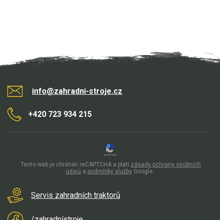
info@zahradni-stroje.cz
+420 723 934 215
Tento web je chráněn reCAPTCHA a platí
zásady ochrany osobních
údajů
a
podmínky služby
Google
Servis zahradních traktorů
/zahradnístroje