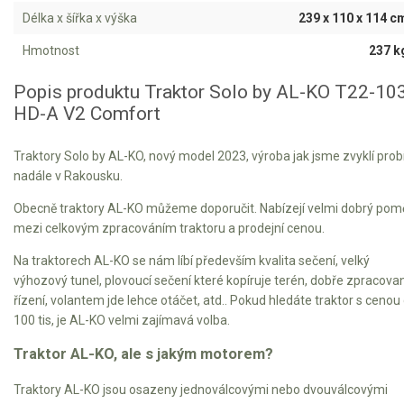
Vertikutátory
Délka x šířka x výška
239 x 110 x 114 c
Kultivátory
Hmotnost
237 k
Nůžky na živý plot
Popis produktu Traktor Solo by AL-KO T22-10
HD-A V2 Comfort
Vysavače a foukače
Traktory Solo by AL-KO, nový model 2023, výroba jak jsme zvyklí prob
Elektrocentrály
nadále v Rakousku.
Štěpkovače a drtiče
Obecně traktory AL-KO můžeme doporučit. Nabízejí velmi dobrý pom
mezi celkovým zpracováním traktoru a prodejní cenou.
Elektrické skútry
Na traktorech AL-KO se nám líbí především kvalita sečení, velký
výhozový tunel, plovoucí sečení které kopíruje terén, dobře zpracova
Elektrické tříkolky
řízení, volantem jde lehce otáčet, atd.. Pokud hledáte traktor s cenou
100 tis, je AL-KO velmi zajímavá volba.
Elektrické tříkolky pro seniory
Traktor AL-KO, ale s jakým motorem?
Elektrické tříkolky pracovní
Traktory AL-KO jsou osazeny jednoválcovými nebo dvouválcovými