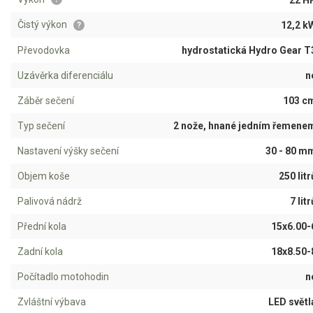
AKU zahradní technika
Čistý výkon
12,2 k
?
Aku křovinořezy a vyžínače
Převodovka
hydrostatická Hydro Gear T
Aku pily
Uzávěrka diferenciálu
n
Aku sekačky
Záběr sečení
103 c
Aku STIHL
Aku AL-KO
Typ sečení
2 nože, hnané jedním řemene
Nastavení výšky sečení
30 - 80 m
Štípačka na dřevo
Objem koše
250 litr
VARI
Palivová nádrž
7 litr
Přední kola
15x6.00-
VARI malotraktory
VARI multifunkční nosiče
Zadní kola
18x8.50-
Počítadlo motohodin
n
Sněhové frézy
Zvláštní výbava
LED světl