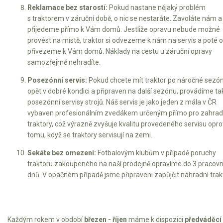
Reklamace bez starostí:
Pokud nastane nějaký problém
s traktorem v záruční době, o nic se nestaráte. Zavoláte nám a
přijedeme přímo k Vám domů. Jestliže opravu nebude možné
provést na místě, traktor si odvezeme k nám na servis a poté 
přivezeme k Vám domů. Náklady na cestu u záruční opravy
samozřejmě nehradíte.
Posezónní servis:
Pokud chcete mít traktor po náročné sezó
opět v dobré kondici a připraven na další sezónu, provádíme ta
posezónní servisy strojů. Náš servis je jako jeden z mála v ČR
vybaven profesionálním zvedákem určeným přímo pro zahrad
traktory, což výrazně zvyšuje kvalitu provedeného servisu opro
tomu, když se traktory servisují na zemi.
Sekáte bez omezení:
Fotbalovým klubům v případě poruchy
traktoru zakoupeného na naší prodejně opravíme do 3 pracovn
dnů. V opačném případě jsme připraveni zapůjčit náhradní trakt
Každým rokem v období
březen - říjen
máme k dispozici
předváděcí