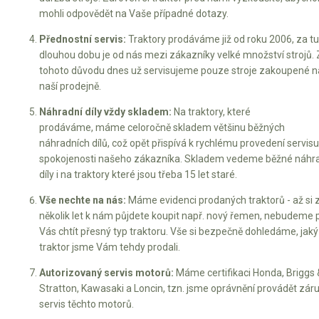
mohli odpovědět na Vaše případné dotazy.
Přednostní servis:
Traktory prodáváme již od roku 2006, za t
dlouhou dobu je od nás mezi zákazníky velké množství strojů. 
tohoto důvodu dnes už servisujeme pouze stroje zakoupené n
naší prodejně.
Náhradní díly vždy skladem:
Na traktory, které
prodáváme, máme celoročně skladem většinu běžných
náhradních dílů, což opět přispívá k rychlému provedení servisu
spokojenosti našeho zákazníka. Skladem vedeme běžné náhr
díly i na traktory které jsou třeba 15 let staré.
Vše nechte na nás:
Máme evidenci prodaných traktorů - až si 
několik let k nám půjdete koupit např. nový řemen, nebudeme 
Vás chtít přesný typ traktoru. Vše si bezpečně dohledáme, jaký
traktor jsme Vám tehdy prodali.
Autorizovaný servis motorů:
Máme certifikaci Honda, Briggs 
Stratton, Kawasaki a Loncin, tzn. jsme oprávnění provádět záru
servis těchto motorů.