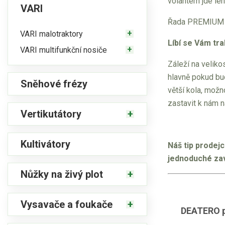
volantem jde leh
VARI
Řada PREMIUM m
VARI malotraktory
Líbí se Vám tr
VARI multifunkční nosiče
Záleží na veliko
hlavně pokud bud
Sněhové frézy
větší kola, možn
zastavit k nám 
Vertikutátory
Kultivátory
Náš tip prodej
jednoduché zav
Nůžky na živý plot
Vysavače a foukače
DEATERO p