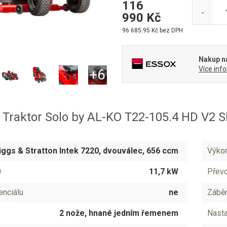
116
-
990
Kč
96 685.95
Kč bez DPH
Nakup na
Více inf
 Traktor Solo by AL-KO T22-105.4 HD V2
iggs & Stratton Intek 7220, dvouválec, 656 ccm
Výko
11,7 kW
Přev
enciálu
ne
Záběr
2 nože, hnané jedním řemenem
Nasta