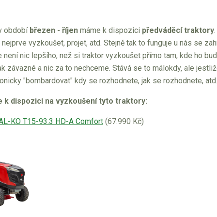
v období
březen - říjen
máme k dispozici
předváděcí traktory
, nejprve vyzkoušet, projet, atd. Stejně tak to funguje u nás se 
 není nic lepšího, než si traktor vyzkoušet přímo tam, kde ho bu
ak závazné a nic za to nechceme. Stává se to málokdy, ale jestli
nicky "bombardovat" kdy se rozhodnete, jak se rozhodnete, atd.
k dispozici na vyzkoušení tyto traktory:
y AL-KO T15-93.3 HD-A Comfort
(67.990 Kč)