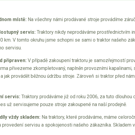
dnom místě:
Na všechny námi prodávané stroje provádíme záručn
dostupný servis:
Traktory nikdy neprodáváme prostřednictvím in
0 km. V tomto okruhu jsme schopni se sami o traktor našeho záka
ho servisu.
d připraven:
V případě zakoupení traktoru je samozřejmostí prov
rma přivezeme zkompletovaný, naplněn provozními kapalinami, s
j a jak provádět běžnou údržbu stroje. Zároveň si traktor před 
í servis:
Traktory prodáváme již od roku 2006, za tuto dlouhou 
es už servisujeme pouze stroje zakoupené na naší prodejně.
díly vždy skladem:
Na traktory, které prodáváme, máme celoročn
 provedení servisu a spokojenosti našeho zákazníka. Skladem ved