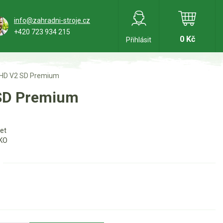
info@zahradni-stroje.cz
+420 723 934 215
0 Kč
Přihlásit
4 HD V2 SD Premium
 SD Premium
let
KO