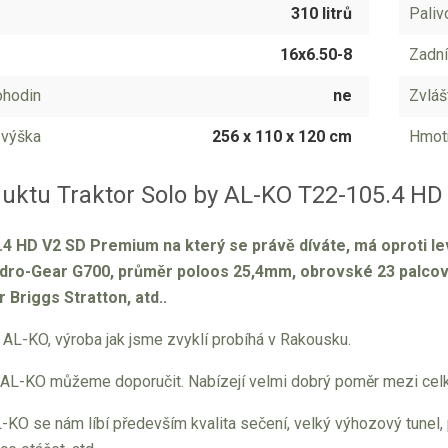
310 litrů
Paliv
16x6.50-8
Zadní
ohodin
ne
Zvláš
 výška
256 x 110 x 120 cm
Hmot
duktu Traktor Solo by AL-KO T22-105.4 H
4 HD V2 SD Premium na který se právě díváte, má oproti le
ro-Gear G700, průměr poloos 25,4mm, obrovské 23 palcové z
 Briggs Stratton, atd..
 AL-KO, výroba jak jsme zvyklí probíhá v Rakousku.
 AL-KO můžeme doporučit. Nabízejí velmi dobrý poměr mezi celk
-KO se nám líbí především kvalita sečení, velký výhozový tunel, 