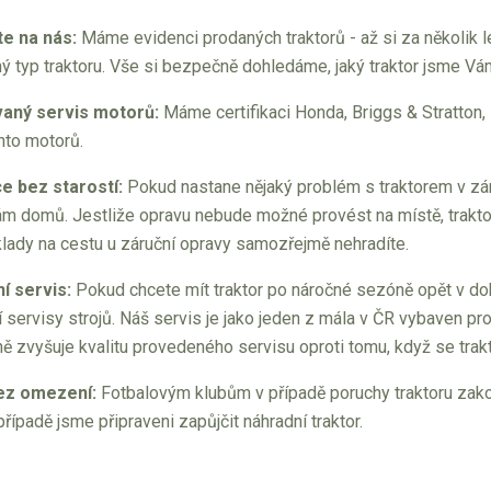
e na nás:
Máme evidenci prodaných traktorů - až si za několik 
ný typ traktoru. Vše si bezpečně dohledáme, jaký traktor jsme Vá
vaný servis motorů:
Máme certifikaci Honda, Briggs & Stratton,
hto motorů.
e bez starostí:
Pokud nastane nějaký problém s traktorem v zár
ám domů. Jestliže opravu nebude možné provést na místě, trakt
lady na cestu u záruční opravy samozřejmě nehradíte.
í servis:
Pokud chcete mít traktor po náročné sezóně opět v dob
servisy strojů. Náš servis je jako jeden z mála v ČR vybaven p
ě zvyšuje kvalitu provedeného servisu oproti tomu, když se trakt
ez omezení:
Fotbalovým klubům v případě poruchy traktoru zako
ípadě jsme připraveni zapůjčit náhradní traktor.