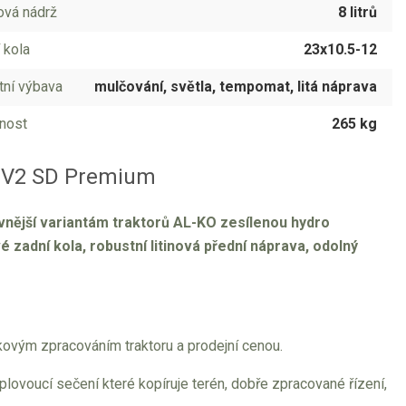
ová nádrž
8 litrů
 kola
23x10.5-12
tní výbava
mulčování, světla, tempomat, litá náprava
nost
265 kg
D V2 SD Premium
vnější variantám traktorů AL-KO zesílenou hydro
adní kola, robustní litinová přední náprava, odolný
ovým zpracováním traktoru a prodejní cenou.
plovoucí sečení které kopíruje terén, dobře zpracované řízení,