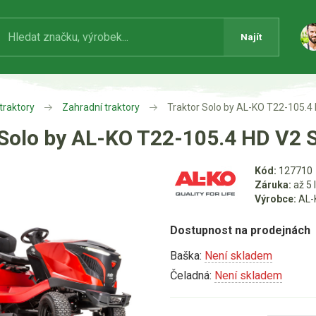
Najít
traktory
Zahradní traktory
Traktor Solo by AL-KO T22-105.
 Solo by AL-KO T22-105.4 HD V2
Kód:
127710
Záruka:
až 5 
Výrobce:
AL-
Dostupnost na prodejnách
Baška:
Není skladem
Čeladná:
Není skladem