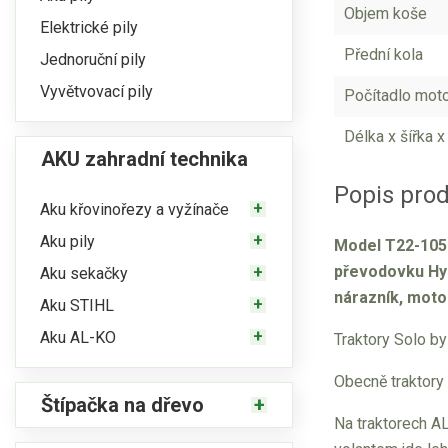
Objem koše
Elektrické pily
Přední kola
Jednoruční pily
Vyvětvovací pily
Počítadlo mot
Délka x šířka x
AKU zahradní technika
Popis pro
Aku křovinořezy a vyžínače
Aku pily
Model T22-105.
převodovku Hyd
Aku sekačky
nárazník, motor
Aku STIHL
Aku AL-KO
Traktory Solo by
Obecně traktory
Štípačka na dřevo
Na traktorech AL