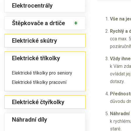
Elektrocentrály
Vše na je
Štěpkovače a drtiče
Rychlý a 
cca max. 5
Elektrické skútry
pozáruční
Elektrické tříkolky
Vždy ihne
k Vám zda
Elektrické tříkolky pro seniory
ovládat je
dotazy.
Elektrické tříkolky pracovní
Přednostn
důvodu dn
Elektrické čtyřkolky
Náhradní 
Náhradní díly
k rychlému
staré.