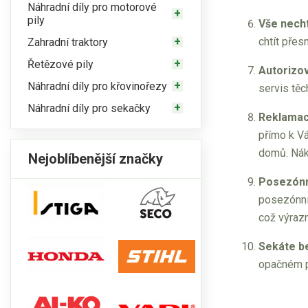
Náhradní díly pro motorové
pily
Vše necht
chtít přes
Zahradní traktory
Řetězové pily
Autorizo
Náhradní díly pro křovinořezy
servis těc
Náhradní díly pro sekačky
Reklamac
přímo k V
domů. Nák
Nejoblíbenější značky
Posezónn
posezónní 
což výrazn
Sekáte b
opačném př