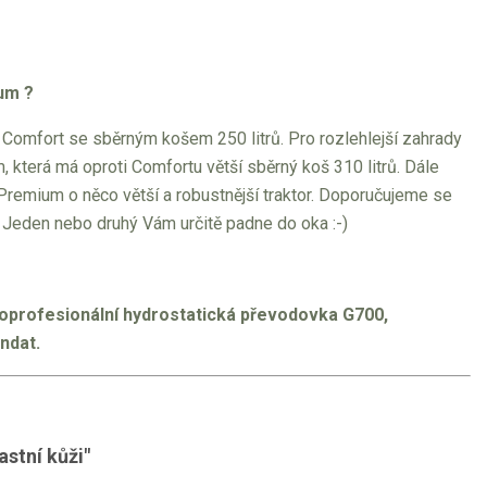
ium ?
a Comfort se sběrným košem 250 litrů. Pro rozlehlejší zahrady
, která má oproti Comfortu větší sběrný koš 310 litrů. Dále
 Premium o něco větší a robustnější traktor. Doporučujeme se
 Jeden nebo druhý Vám určitě padne do oka :-)
oloprofesionální hydrostatická převodovka G700,
ndat.
astní kůži"