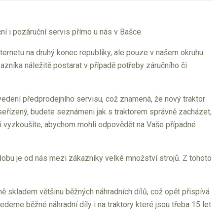
í i pozáruční servis přímo u nás v Bašce.
ternetu na druhý konec republiky, ale pouze v našem okruhu
zníka náležitě postarat v případě potřeby záručního či
edení předprodejního servisu, což znamená, že nový traktor
eřízený, budete seznámeni jak s traktorem správně zacházet,
námi vyzkoušíte, abychom mohli odpovědět na Vaše případné
dobu je od nás mezi zákazníky velké množství strojů. Z tohoto
ě skladem většinu běžných náhradních dílů, což opět přispívá
eme běžné náhradní díly i na traktory které jsou třeba 15 let