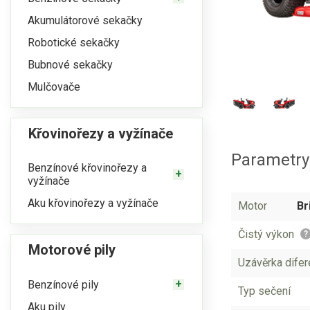
Akumulátorové sekačky
Robotické sekačky
Bubnové sekačky
Mulčovače
Křovinořezy a vyžínače
Parametry
Benzínové křovinořezy a
vyžínače
Aku křovinořezy a vyžínače
Motor
Br
Čistý výkon
?
Motorové pily
Uzávěrka difer
Benzínové pily
Typ sečení
Aku pily