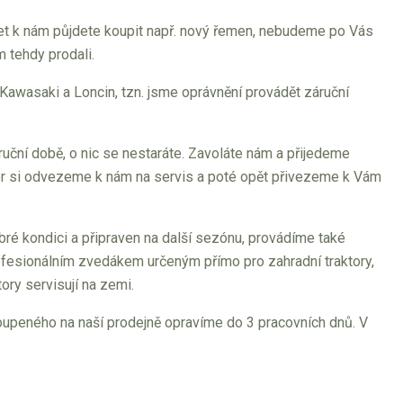
let k nám půjdete koupit např. nový řemen, nebudeme po Vás
m tehdy prodali.
 Kawasaki a Loncin, tzn. jsme oprávnění provádět záruční
uční době, o nic se nestaráte. Zavoláte nám a přijedeme
or si odvezeme k nám na servis a poté opět přivezeme k Vám
ré kondici a připraven na další sezónu, provádíme také
rofesionálním zvedákem určeným přímo pro zahradní traktory,
ory servisují na zemi.
upeného na naší prodejně opravíme do 3 pracovních dnů. V