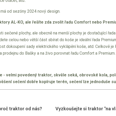
ce otáčet, atd..
á od sezóny 2024 nový design.
aktory AL-KO, ale řešíte zda zvolit řadu Comfort nebo Prem
sti sečené plochy, ale obecně na menší plochy je dostačující řad
ete celou nebo větší část sbírat do koše je ideální řada Premium
ost dokoupení sady elektrického vyklápění koše, atd. Celkově je
na prodejnu do Bašky a na živo porovnat řadu Comfort a Premium.
ce - velmi povedený traktor, skvěle seká, obrovské kola, p
ěšení sečení dobře kopíruje terén, sečení lze jednoduše su
roč traktor od nás?
Vyzkoušejte si traktor "na vl