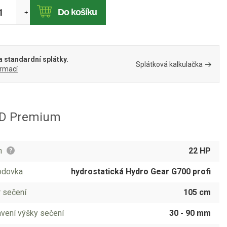
Do košíku
+
 standardní splátky.
Splátková kalkulačka
ormací
 SD Premium
n
22 HP
?
odovka
hydrostatická Hydro Gear G700 profi
 sečení
105 cm
vení výšky sečení
30 - 90 mm