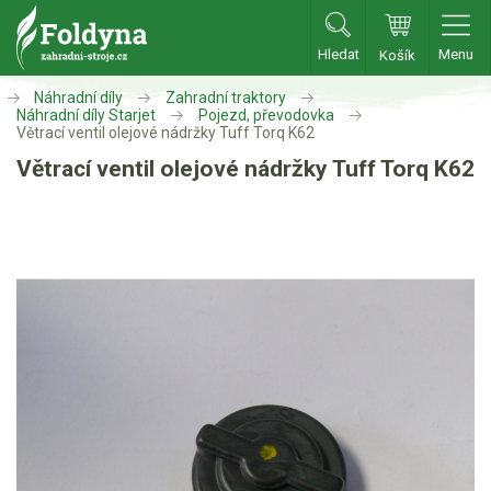
Hledat
Menu
Košík
Zahradní traktory
Náhradní díly
Zahradní traktory
Náhradní díly Starjet
Pojezd, převodovka
Větrací ventil olejové nádržky Tuff Torq K62
Zahradní traktory
Větrací ventil olejové nádržky Tuff Torq K62
Zahradní ridery
Aku traktory
Příslušenství
Sekačky
Benzínové sekačky
Akumulátorové sekačky
Robotické sekačky
Bubnové sekačky