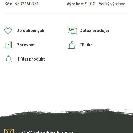
Kód:
N532150374
Výrobce:
SECO - český výrobce
Aku křovinořezy a vyžínače
Aku pily
Aku sekačky
Do oblíbených
Dotaz prodejci
Aku STIHL
Porovnat
FB like
Aku AL-KO
Hlídat produkt
Štípačka na dřevo
VARI
VARI malotraktory
VARI multifunkční nosiče
Sněhové frézy
Vertikutátory
info@zahradni-stroje.cz