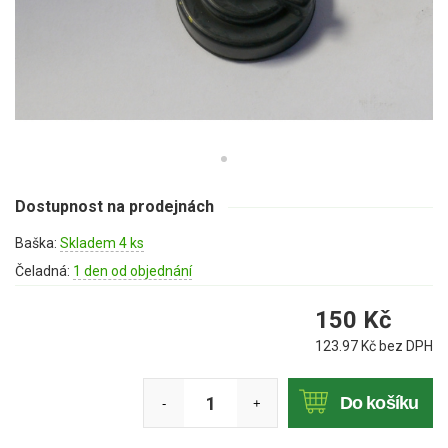
Mulčovače
Křovinořezy a vyžínače
Benzínové křovinořezy a vyžínače
Aku křovinořezy a vyžínače
Motorové pily
Dostupnost na prodejnách
Baška:
Skladem 4 ks
Benzínové pily
Čeladná:
1 den od objednání
Aku pily
150
Kč
Elektrické pily
123.97
Kč bez DPH
Jednoruční pily
Vyvětvovací pily
Do košíku
-
+
AKU zahradní technika