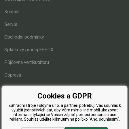
Elektrické čtyřkolky
Kontakt
Náhradní díly
Servis
Náhradní díly pro motorové pily
Obchodní podmínky
Zahradní traktory
Splátkový prodej ESSOX
Náhradní díly Challenge
Náhradní díly Honda
Půjčovna vertikutátoru
Náhradní díly Starjet
Doprava
Díly pro motory
Mulčovací žací ústrojí 110 cm
Blog
Přední náprava, řízení
Cookies a GDPR
Zdvih sečení
Zahradní stroje Foldyna s.r.o. a partneři potřebují Váš souhlas k
Elektro instalace
využití jednotlivých dat, aby Vám mimo jiné mohli ukazovat
informace týkající se Vašich zájmů pomocí personalizace
Sběrný koš
reklam. Souhlas udělíte kliknutím na políčko "Ano, souhlasím".
Žací ústrojí 102, 122 cm