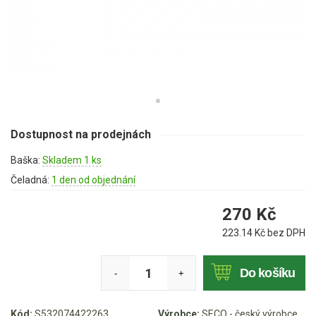
Mulčovače
Křovinořezy a vyžínače
Benzínové křovinořezy a vyžínače
Aku křovinořezy a vyžínače
Dostupnost na prodejnách
Motorové pily
Baška:
Skladem 1 ks
Benzínové pily
Čeladná:
1 den od objednání
Aku pily
270
Kč
Elektrické pily
223.14
Kč bez DPH
Jednoruční pily
Vyvětvovací pily
Do košíku
-
+
AKU zahradní technika
Kód:
S532074422263
Výrobce:
SECO - český výrobce