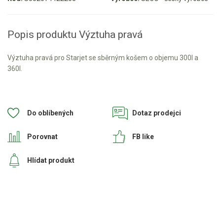
Aku křovinořezy a vyžínače
Popis produktu Výztuha pravá
Aku pily
Aku sekačky
Výztuha pravá pro Starjet se sběrným košem o objemu 300l a
Aku STIHL
360l.
Aku AL-KO
Štípačka na dřevo
Do oblíbených
Dotaz prodejci
VARI
Porovnat
FB like
VARI malotraktory
Hlídat produkt
VARI multifunkční nosiče
Sněhové frézy
Vertikutátory