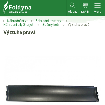
Hledat
Menu
Košík
Zahradní traktory
Náhradní díly
Zahradní traktory
Náhradní díly Starjet
Sběrný koš
Výztuha pravá
Výztuha pravá
Zahradní traktory
Zahradní ridery
Aku traktory
Příslušenství
Sekačky
Benzínové sekačky
Akumulátorové sekačky
Robotické sekačky
Bubnové sekačky