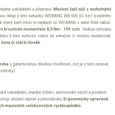
snadné uskladnění a přepravu.
Masivní žačí nůž s mohutnými
nou dělají z této sekačky WEIBANG WB 506 SC 6in1 kvalitního
r
, který patří mezi to nejlepší co WEIBANG v dané třídě nabízí.
kým kroutícím momentem 8,9 Nm - 159 ccm
. Velkou výhodou
doko-li bez nutnosti cokoli na sekačce či motoru nastavovat.
ena či starší člověk.
ovka
s garantovanou dlouhou životností, což je v této cenové
vodovky).
é uskladnění, snadné čištění, servisování otočit a postavit
strojí, uložení náprav a převodovku.
Ergonomicky upravená
ních masivních celokovových rychloupínáků.