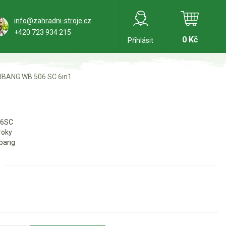
info@zahradni-stroje.cz
+420 723 934 215
0 Kč
Přihlásit
IBANG WB 506 SC 6in1
6SC
roky
bang