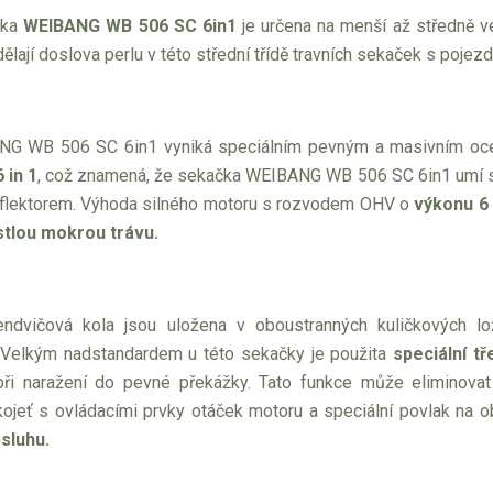
čka
WEIBANG WB 506 SC 6in1
je určena na menší až středně ve
dělají doslova perlu v této střední třídě travních sekaček s poje
NG WB 506 SC 6in1
vyniká speciálním pevným a masivním oce
 in 1
, což znamená, že sekačka WEIBANG WB 506 SC 6in1 umí sb
flektorem. Výhoda silného motoru s rozvodem OHV o
výkonu 6 
stlou mokrou trávu.
dvičová kola jsou uložena v oboustranných kuličkových loži
 Velkým nadstandardem u této sekačky je použita
speciální tř
při naražení do pevné překážky. Tato funkce může eliminov
ojeť s ovládacími prvky otáček motoru a speciální povlak na o
bsluhu.