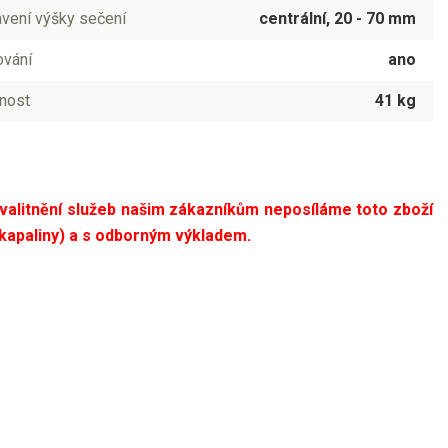
vení výšky sečení
centrální, 20 - 70 mm
vání
ano
nost
41 kg
alitnění služeb našim zákazníkům neposíláme toto zboží
kapaliny) a s odborným výkladem.