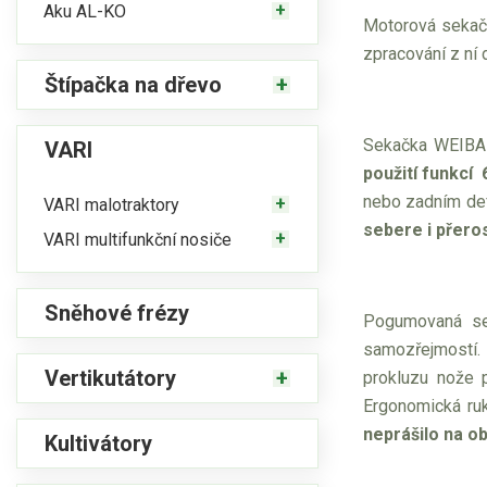
Aku AL-KO
Motorová seka
zpracování z ní 
Štípačka na dřevo
Sekačka
WEIBA
VARI
použití funkcí 6
nebo zadním de
VARI malotraktory
sebere i přero
VARI multifunkční nosiče
Sněhové frézy
Pogumovaná sen
samozřejmostí.
Vertikutátory
prokluzu nože 
Ergonomická ruk
neprášilo na o
Kultivátory