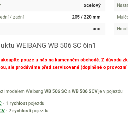
y
ocelový
Nasta
ední / zadní
205 / 220 mm
Mulčo
ano
Hmot
duktu WEIBANG WB 506 SC 6in1
zakoupíte pouze u nás na kamenném obchodě. Z důvodu zkv
bou, ale prodáváme před servisované (doplněné o provozní 
mezi modelem Weibang
WB 506 SC
a
WB 506 SCV
je v pojezdu:
C
-
1 rychlost
pojezdu
CV
-
7 rychlostí
pojezdu