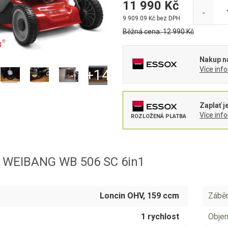
11 990
Kč
-
9 909.09
Kč bez DPH
Běžná cena:
12 990
Kč
Nakup na
Více inf
Zaplať j
Více inf
ROZLOŽENÁ PLATBA
 WEIBANG WB 506 SC 6in1
Loncin OHV, 159 ccm
Záběr
1 rychlost
Obje