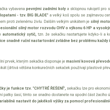
kačka vybavena
pevnými zadními koly
a sklopnou rukojetí pro 
lopatami - tzv. BIG BLADE"
a velký koš spolu se zajímavou ce
em proti zelenému živlu. Dalším velkým unikátem je
silný moto
fesionální silný motor rozvodu OHV o výkonu 6 HP a vyso
je
automatický sytič,
tzn. že sekačku nastartujete kdyko-li a k
ce snadné ruční nastartování zvládne bez problému každy i ž
lní prvek, kterým sekačka disponuje je
masivní kovová převod
ikát (drtivá většina konkurečních sekaček používají plastové pře
ky je funkce tzv. "CHYTRÉ ŘEŠENÍ",
sekačku lze pro ekonomick
ní patky šasí, tímto se snadno dostanete na spodní část žacího ú
variabilně nastavit do jakékoli výšky za pomocí profesionál