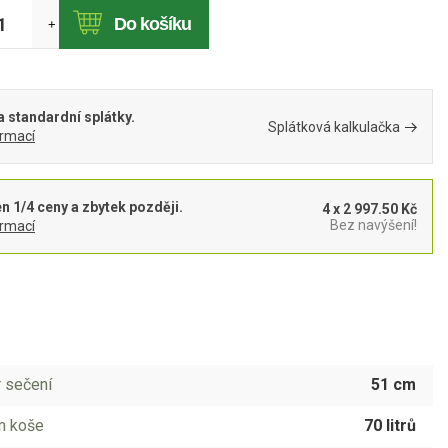
Do košíku
+
 standardní splátky.
Splátková kalkulačka
ormací
en 1/4 ceny a zbytek později.
4 x 2 997.50 Kč
Bez navýšení!
ormací
 sečení
51 cm
m koše
70 litrů