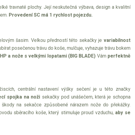
lké travnaté plochy. Její neskutečná výbava, design a kvalitní
zdem.
Provedení SC má 1 rychlost pojezdu.
lovým šasim. Velkou předností této sekačky je
variabilnost
írat posečenou trávu do koše, mulčuje, vyhazuje trávu bokem
HP a nože s velkými lopatami (BIG BLADE)
Vám
perfektně
scích, centrální nastavení výšky sečení je u této značky
ecí spojka na noži
sekačky pod unášečem, která je schopna
at škody na sekačce způsobené nárazem nože do překážky.
bvodu sběracího koše, který stimuluje proud vzduchu,
aby se