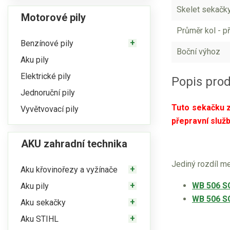
Skelet sekačk
Motorové pily
Průměr kol - př
Benzínové pily
Boční výhoz
Aku pily
Elektrické pily
Popis pro
Jednoruční pily
Tuto sekačku 
Vyvětvovací pily
přepravní služ
AKU zahradní technika
Jediný rozdíl 
Aku křovinořezy a vyžínače
WB 506 S
Aku pily
WB 506 S
Aku sekačky
Aku STIHL