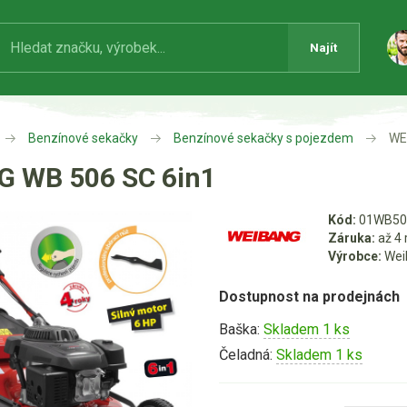
Najít
Benzínové sekačky
Benzínové sekačky s pojezdem
WE
 WB 506 SC 6in1
Kód:
01WB50
Záruka:
až 4 
Výrobce:
Wei
Dostupnost na prodejnách
Baška:
Skladem 1 ks
Čeladná:
Skladem 1 ks