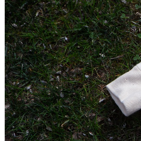
Mulčovače
Křovinořezy a vyžínače
Benzínové křovinořezy a vyžínače
Aku křovinořezy a vyžínače
Motorové pily
Benzínové pily
Aku pily
Elektrické pily
Jednoruční pily
Vyvětvovací pily