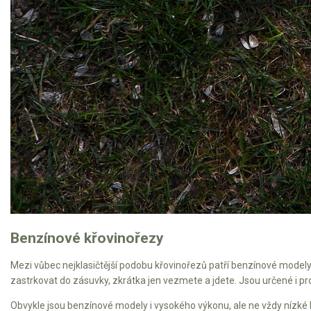
AKU zahradní technika
Aku křovinořezy a vyžínače
Aku pily
Aku sekačky
Aku STIHL
Aku AL-KO
Štípačka na dřevo
VARI
VARI malotraktory
Benzínové křovinořezy
VARI multifunkční nosiče
Mezi vůbec nejklasičtější podobu křovinořezů patří benzínové modely. 
zastrkovat do zásuvky, zkrátka jen vezmete a jdete. Jsou určené i pro
Sněhové frézy
Obvykle jsou benzínové modely i vysokého výkonu, ale ne vždy nízké