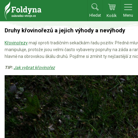
Hledat
Menu
Košík
Zahradní traktory
Druhy křovinořezů a jejich výhody a nevýhody
Křovinořezy
mají oproti tradičním sekačkám řadu pozitiv. Předně mluví
Zahradní traktory
manipuluje, protože jsou velmi často vybaveny popruhy na záda a ra
Zahradní ridery
hlavně na obrovskou škálu druhů. Pojďme si zmínit ty nejčastější z nic
Aku traktory
TIP:
Jak vybrat křovinořez
Příslušenství
Sekačky
Benzínové sekačky
Akumulátorové sekačky
Robotické sekačky
Bubnové sekačky