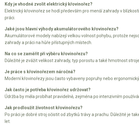
Elektrické čtyřkolky
Kdy je vhodné zvolit elektrický křovinořez?
Elektrický křovinořez se hodí především pro menší zahrady v blízkosti
Náhradní díly
práci.
Jaké jsou hlavní výhody akumulátorového křovinořezu?
Náhradní díly pro motorové pily
Akumulátorové modely nabízejí velkou volnost pohybu, protože nejso
zahrady a práci na hůře přístupných místech.
Zahradní traktory
Řetězové pily
Na co se zaměřit při výběru křovinořezu?
Důležité je zvážit velikost zahrady, typ porostu a také hmotnost stroj
Náhradní díly pro křovinořezy
Je práce s křovinořezem náročná?
Náhradní díly pro sekačky
Moderní křovinořezy jsou často vybaveny popruhy nebo ergonomickými
Jak často je potřeba křovinořez udržovat?
Údržba by měla probíhat pravidelně, zejména po intenzivním používání
Jak prodloužit životnost křovinořezu?
Po práci je dobré stroj očistit od zbytků trávy a prachu. Důležité je 
let.