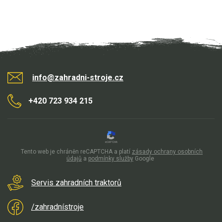
info@zahradni-stroje.cz
+420 723 934 215
Tento web je chráněn reCAPTCHA a platí
zásady ochrany osobních
údajů
a
podmínky služby
Google
Servis zahradních traktorů
/zahradnístroje