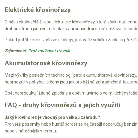
Vertikutátory
Elektrické křovinořezy
Kultivátory
O něco ekologičtější jsou elektrické křovinořezy, které však mají jed
druhou stranu jsou velmi lehké a ani sousedi si na ně stěžovat nebudo
Nůžky na živý plot
Pokud patříte mezi vášnivé ekology, pak vaše srdíčko zaplesá při zjišt
Vysavače a foukače
Zajímavost:
Proč mulčovat trávník
Elektrocentrály
Akumulátorové křovinořezy
Štěpkovače a drtiče
Mezi výkřiky posledních technologií patří akumulátorové křovinořezy, k
neomezují v pohybu. Určeny jsou jak pro běžné zahradničení, tak si naj
Elektrické skútry
Opět neprodukují žádné zplodiny a opět mluvíme o velmi tichém řešen
Elektrické tříkolky
FAQ - druhy křovinořezů a jejich využití
Elektrické tříkolky pro seniory
Jaký křovinořez je vhodný pro velkou zahradu?
Pro větší pozemky nebo hustší porost se nejčastěji doporučují benz
Elektrické tříkolky pracovní
nebo v náročnějším terénu.