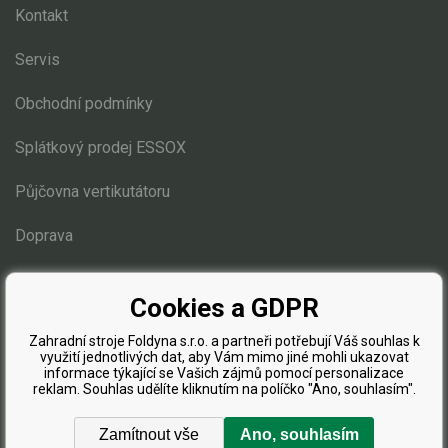
Elektrické čtyřkolky
Kontakt
Náhradní díly
Servis
Obchodní podmínky
Náhradní díly pro motorové pily
Zahradní traktory
Splátkový prodej ESSOX
Náhradní díly Challenge
Půjčovna vertikutátoru
Náhradní díly Honda
Doprava
Náhradní díly Starjet
Náhradní díly Stiga Estate
Blog
Estate 3084
Cookies a GDPR
Estate 3098
Zahradní stroje Foldyna s.r.o. a partneři potřebují Váš souhlas k
Estate 5092, 6092
využití jednotlivých dat, aby Vám mimo jiné mohli ukazovat
informace týkající se Vašich zájmů pomocí personalizace
Estate 6102
reklam. Souhlas udělíte kliknutím na políčko "Ano, souhlasím".
Díly pro motory
Zamítnout vše
Ano, souhlasím
Elektro instalace