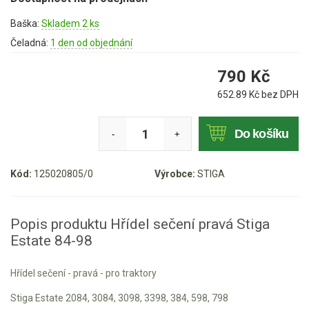
Mulčovače
Baška:
Skladem 2 ks
Čeladná:
1 den od objednání
Křovinořezy a vyžínače
790
Kč
Benzínové křovinořezy a vyžínače
652.89
Kč bez DPH
Aku křovinořezy a vyžínače
Do košíku
-
+
Motorové pily
Kód:
125020805/0
Výrobce:
STIGA
Benzínové pily
Aku pily
Elektrické pily
Popis produktu Hřídel sečení pravá Stiga
Estate 84-98
Jednoruční pily
Vyvětvovací pily
Hřídel sečení - pravá - pro traktory
Stiga Estate 2084, 3084, 3098, 3398, 384, 598, 798
AKU zahradní technika