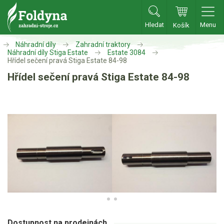
Hledat
Menu
Košík
Zahradní traktory
Náhradní díly
Zahradní traktory
Náhradní díly Stiga Estate
Estate 3084
Hřídel sečení pravá Stiga Estate 84-98
Zahradní traktory
Hřídel sečení pravá Stiga Estate 84-98
Zahradní ridery
Aku traktory
Příslušenství
Sekačky
Benzínové sekačky
Akumulátorové sekačky
Robotické sekačky
Bubnové sekačky
Dostupnost na prodejnách