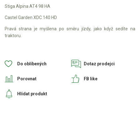
Stiga Alpina AT4 98 HA
Aku křovinořezy a vyžínače
Castel Garden XDC 140 HD
Aku pily
Pravá strana je myšlena po směru jízdy, jako když sedíte na
Aku sekačky
traktoru.
Aku STIHL
Aku AL-KO
Do oblíbených
Dotaz prodejci
Štípačka na dřevo
Porovnat
FB like
VARI
Hlídat produkt
VARI malotraktory
VARI multifunkční nosiče
Sněhové frézy
Vertikutátory