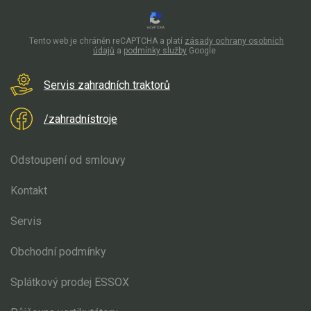
Mulčovače
Tento web je chráněn reCAPTCHA a platí
zásady ochrany osobních
Křovinořezy a vyžínače
údajů
a
podmínky služby
Google
Benzínové křovinořezy a vyžínače
Servis zahradních traktorů
Aku křovinořezy a vyžínače
/zahradnístroje
Motorové pily
Odstoupení od smlouvy
Benzínové pily
Kontakt
Aku pily
Servis
Elektrické pily
Jednoruční pily
Obchodní podmínky
Vyvětvovací pily
Splátkový prodej ESSOX
AKU zahradní technika