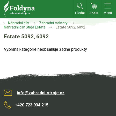
Hledat
Menu
Košík
Zahradní traktory
Náhradní díly
Zahradní traktory
Náhradní díly Stiga Estate
Estate 5092, 6092
Zahradní traktory
Estate 5092, 6092
Zahradní ridery
Vybraná kategorie neobsahuje žádné produkty
Aku traktory
Příslušenství
Sekačky
Benzínové sekačky
info@zahradni-stroje.cz
Akumulátorové sekačky
Robotické sekačky
+420 723 934 215
Bubnové sekačky