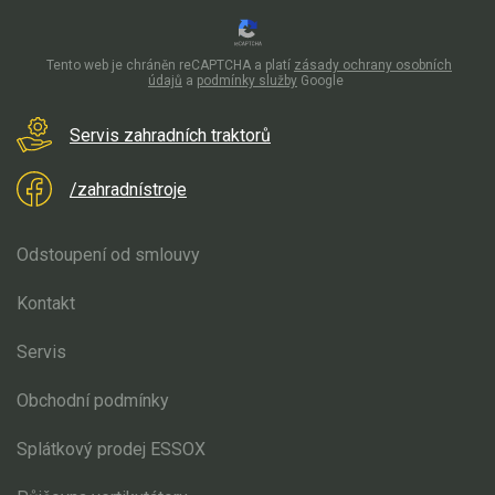
Mulčovače
Tento web je chráněn reCAPTCHA a platí
zásady ochrany osobních
Křovinořezy a vyžínače
údajů
a
podmínky služby
Google
Benzínové křovinořezy a vyžínače
Servis zahradních traktorů
Aku křovinořezy a vyžínače
/zahradnístroje
Motorové pily
Odstoupení od smlouvy
Benzínové pily
Kontakt
Aku pily
Servis
Elektrické pily
Jednoruční pily
Obchodní podmínky
Vyvětvovací pily
Splátkový prodej ESSOX
AKU zahradní technika