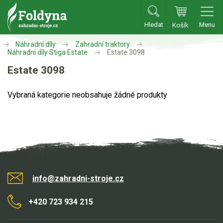
Hledat
Menu
Košík
Zahradní traktory
Náhradní díly
Zahradní traktory
Náhradní díly Stiga Estate
Estate 3098
Zahradní traktory
Estate 3098
Zahradní ridery
Vybraná kategorie neobsahuje žádné produkty
Aku traktory
Příslušenství
Sekačky
Benzínové sekačky
info@zahradni-stroje.cz
Akumulátorové sekačky
Robotické sekačky
+420 723 934 215
Bubnové sekačky