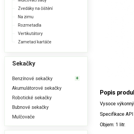
Mulčovací sady
Zvedáky na čištění
Na zimu
Rozmetadla
Vertikutátory
Zametací kartáče
Sekačky
Benzínové sekačky
Akumulátorové sekačky
Popis produ
Robotické sekačky
Vysoce výkonný 
Bubnové sekačky
Specifikace API
Mulčovače
Objem: 1 litr.