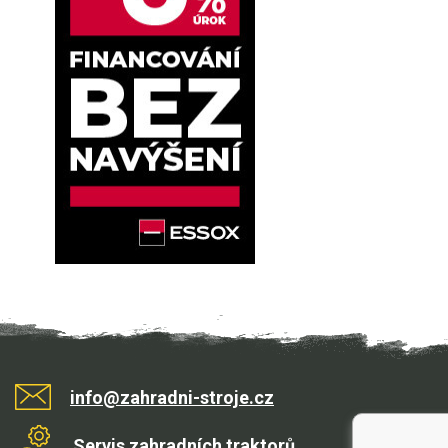
info@zahradni-stroje.cz
Servis zahradních traktorů