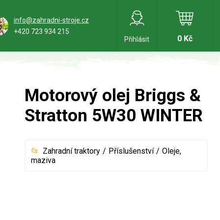
info@zahradni-stroje.cz
+420 723 934 215
0 Kč
Přihlásit
Motorový olej Briggs &
Stratton 5W30 WINTER
Zahradní traktory
Příslušenství
Oleje,
maziva