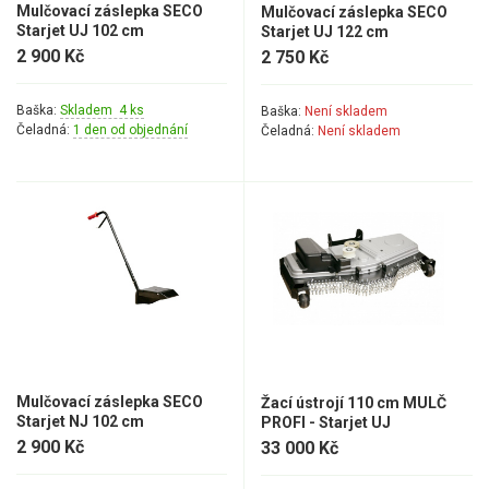
Mulčovací záslepka SECO
Mulčovací záslepka SECO
Starjet UJ 102 cm
Starjet UJ 122 cm
Motorové pily
2 900 Kč
2 750 Kč
Benzínové pily
Baška:
Skladem 4 ks
Baška:
Není skladem
Aku pily
Čeladná:
1 den od objednání
Čeladná:
Není skladem
Elektrické pily
Jednoruční pily
Vyvětvovací pily
AKU zahradní technika
Aku křovinořezy a vyžínače
Aku pily
Mulčovací záslepka SECO
Žací ústrojí 110 cm MULČ
Aku sekačky
Starjet NJ 102 cm
PROFI - Starjet UJ
2 900 Kč
33 000 Kč
Aku STIHL
Aku AL-KO