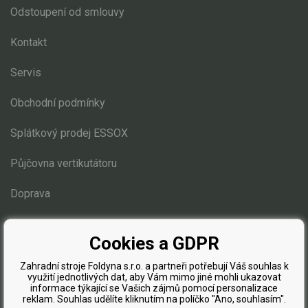
Odstoupení od smlouvy
Náhradní díly pro křovinořezy
Náhradní díly pro sekačky
Kontakt
Servis
Obchodní podmínky
Splátkový prodej ESSOX
Půjčovna vertikutátoru
Doprava
Blog
Cookies a GDPR
Zahradní stroje Foldyna s.r.o. a partneři potřebují Váš souhlas k
využití jednotlivých dat, aby Vám mimo jiné mohli ukazovat
informace týkající se Vašich zájmů pomocí personalizace
reklam. Souhlas udělíte kliknutím na políčko "Ano, souhlasím".