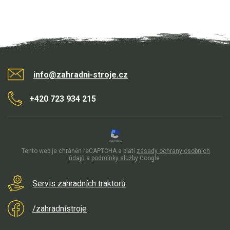
Elektrocentrály
Štěpkovače a drtiče
Elektrické skútry
Elektrické tříkolky
info@zahradni-stroje.cz
+420 723 934 215
Elektrické tříkolky pro seniory
Elektrické tříkolky pracovní
Elektrické čtyřkolky
Tento web je chráněn reCAPTCHA a platí
zásady ochrany osobních
údajů
a
podmínky služby
Google
Náhradní díly
Servis zahradních traktorů
Náhradní díly pro motorové pily
Zahradní traktory
/zahradnístroje
Řetězové pily