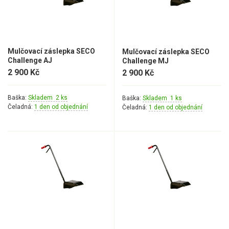
Rozmetadla
Vertikutátory
Zametací kartáče
Mulčovací záslepka SECO
Mulčovací záslepka SECO
Sekačky
Challenge AJ
Challenge MJ
2 900 Kč
2 900 Kč
Benzínové sekačky
Baška:
Skladem 2 ks
Baška:
Skladem 1 ks
Akumulátorové sekačky
Čeladná:
1 den od objednání
Čeladná:
1 den od objednání
Robotické sekačky
Bubnové sekačky
Mulčovače
Křovinořezy a vyžínače
Benzínové křovinořezy a vyžínače
Aku křovinořezy a vyžínače