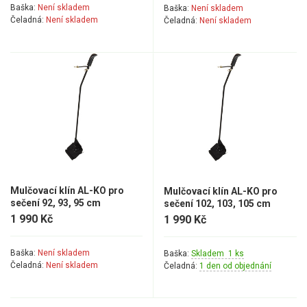
Baška:
Není skladem
Baška:
Není skladem
Čeladná:
Není skladem
Čeladná:
Není skladem
Štípačka na dřevo
VARI
VARI malotraktory
VARI multifunkční nosiče
Sněhové frézy
Vertikutátory
Mulčovací klín AL-KO pro
Mulčovací klín AL-KO pro
sečení 92, 93, 95 cm
sečení 102, 103, 105 cm
Kultivátory
1 990 Kč
1 990 Kč
Nůžky na živý plot
Baška:
Není skladem
Baška:
Skladem 1 ks
Čeladná:
Není skladem
Čeladná:
1 den od objednání
Vysavače a foukače