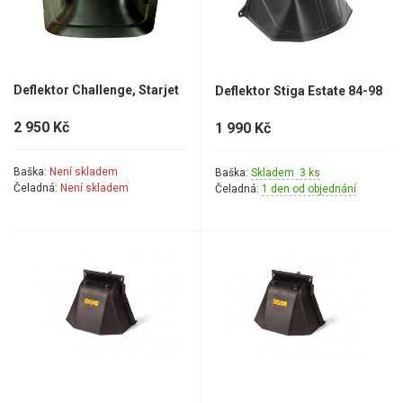
Rozmetadla
Vertikutátory
Zametací kartáče
Deflektor Challenge, Starjet
Deflektor Stiga Estate 84-98
Sekačky
2 950 Kč
1 990 Kč
Benzínové sekačky
Baška:
Není skladem
Baška:
Skladem 3 ks
Akumulátorové sekačky
Čeladná:
Není skladem
Čeladná:
1 den od objednání
Robotické sekačky
Bubnové sekačky
Mulčovače
Křovinořezy a vyžínače
Benzínové křovinořezy a vyžínače
Aku křovinořezy a vyžínače