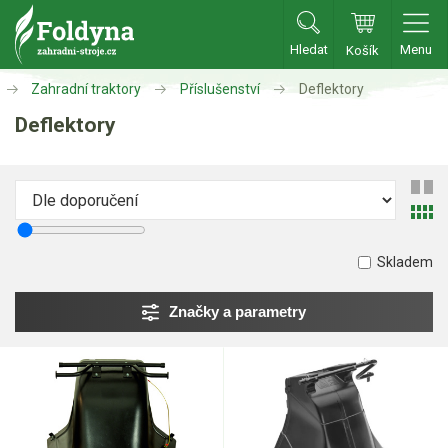
Hledat
Menu
Košík
Zahradní traktory
Příslušenství
Deflektory
Zahradní traktory
Deflektory
Zahradní traktory
Zahradní ridery
Aku traktory
Příslušenství
Skladem
Oleje, maziva
Značky a parametry
Vozíky
Deflektory
Mulčovací sady
Zvedáky na čištění
Na zimu