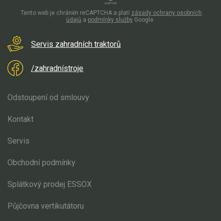
Tento web je chráněn reCAPTCHA a platí
zásady ochrany osobních
údajů
a
podmínky služby
Google
Štípačka na dřevo
Servis zahradních traktorů
VARI
/zahradnístroje
VARI malotraktory
VARI multifunkční nosiče
Odstoupení od smlouvy
Sněhové frézy
Kontakt
Vertikutátory
Servis
Kultivátory
Obchodní podmínky
Nůžky na živý plot
Splátkový prodej ESSOX
Vysavače a foukače
Půjčovna vertikutátoru