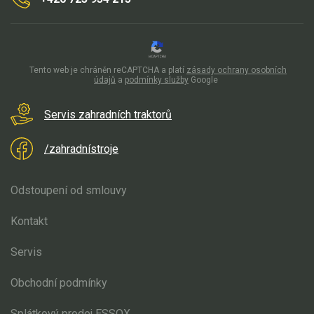
Kultivátory
Nůžky na živý plot
Tento web je chráněn reCAPTCHA a platí
zásady ochrany osobních
údajů
a
podmínky služby
Google
Vysavače a foukače
Servis zahradních traktorů
Elektrocentrály
/zahradnístroje
Štěpkovače a drtiče
Elektrické skútry
Odstoupení od smlouvy
Elektrické tříkolky
Kontakt
Servis
Elektrické tříkolky pro seniory
Elektrické tříkolky pracovní
Obchodní podmínky
Splátkový prodej ESSOX