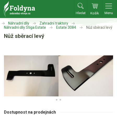
Hledat
Menu
Košík
Zahradní traktory
Náhradní díly
Zahradní traktory
Náhradní díly Stiga Estate
Estate 3084
Nůž sběrací levý
Nůž sběrací levý
Zahradní traktory
Zahradní ridery
Aku traktory
Příslušenství
Sekačky
Benzínové sekačky
Akumulátorové sekačky
Robotické sekačky
Dostupnost na prodejnách
Bubnové sekačky