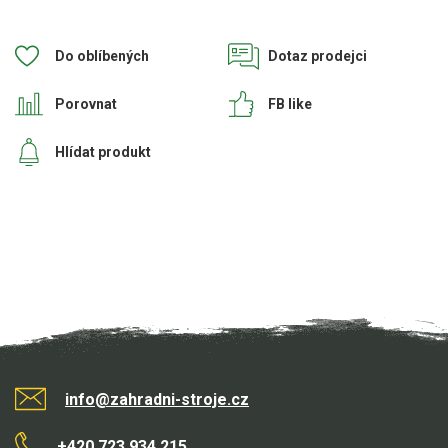
Aku křovinořezy a vyžínače
Do oblíbených
Dotaz prodejci
Aku pily
Aku sekačky
Porovnat
FB like
Aku STIHL
Hlídat produkt
Aku AL-KO
Štípačka na dřevo
VARI
VARI malotraktory
VARI multifunkční nosiče
Sněhové frézy
info@zahradni-stroje.cz
Vertikutátory
+420 723 934 215