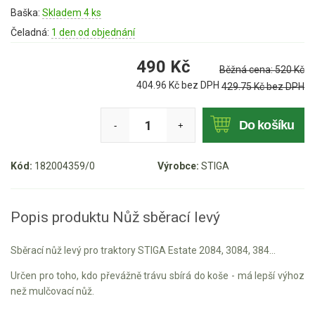
Mulčovače
Baška:
Skladem 4 ks
Čeladná:
1 den od objednání
Křovinořezy a vyžínače
490
Kč
Běžná cena:
520
Kč
Benzínové křovinořezy a vyžínače
404.96
Kč bez DPH
429.75
Kč bez DPH
Aku křovinořezy a vyžínače
Do košíku
-
+
Motorové pily
Kód:
182004359/0
Výrobce:
STIGA
Benzínové pily
Aku pily
Popis produktu Nůž sběrací levý
Elektrické pily
Jednoruční pily
Sběrací nůž levý pro traktory STIGA Estate 2084, 3084, 384...
Vyvětvovací pily
Určen pro toho, kdo převážně trávu sbírá do koše - má lepší výhoz
než mulčovací nůž.
AKU zahradní technika