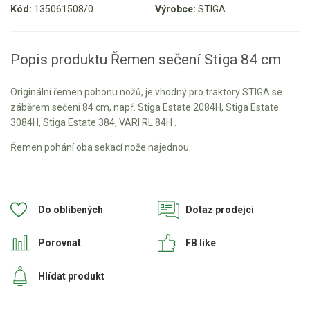
Kód:
135061508/0
Výrobce:
STIGA
Aku křovinořezy a vyžínače
Aku pily
Popis produktu Řemen sečení Stiga 84 cm
Aku sekačky
Aku STIHL
Originální řemen pohonu nožů, je vhodný pro traktory STIGA se
záběrem sečení 84 cm, např. Stiga Estate 2084H, Stiga Estate
Aku AL-KO
3084H, Stiga Estate 384, VARI RL 84H .
Řemen pohání oba sekací nože najednou.
Štípačka na dřevo
VARI
Do oblíbených
Dotaz prodejci
VARI malotraktory
VARI multifunkční nosiče
Porovnat
FB like
Sněhové frézy
Hlídat produkt
Vertikutátory