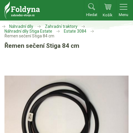
Hledat
Menu
Košík
Zahradní traktory
Náhradní díly
Zahradní traktory
Náhradní díly Stiga Estate
Estate 3084
Řemen sečení Stiga 84 cm
Zahradní traktory
Řemen sečení Stiga 84 cm
Zahradní ridery
Aku traktory
Příslušenství
Sekačky
Benzínové sekačky
Akumulátorové sekačky
Robotické sekačky
Bubnové sekačky