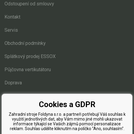
Elektrické čtyřkolky
Odstoupení od smlouvy
Náhradní díly
Kontakt
Servis
Náhradní díly pro motorové pily
Zahradní traktory
Obchodní podmínky
Náhradní díly Challenge
Splátkový prodej ESSOX
Náhradní díly Honda
Půjčovna vertikutátoru
Náhradní díly Starjet
Náhradní díly Stiga Estate
Doprava
Estate 3084
Blog
Estate 3098
Cookies a GDPR
Estate 5092, 6092
Estate 6102
Zahradní stroje Foldyna s.r.o. a partneři potřebují Váš souhlas k
využití jednotlivých dat, aby Vám mimo jiné mohli ukazovat
Díly pro motory
informace týkající se Vašich zájmů pomocí personalizace
reklam. Souhlas udělíte kliknutím na políčko "Ano, souhlasím".
Elektro instalace