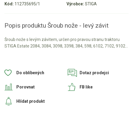
Kód:
112735695/1
Výrobce:
STIGA
Aku křovinořezy a vyžínače
Aku pily
Popis produktu Šroub nože - levý závit
Aku sekačky
Aku STIHL
Šroub nože s levým závitem, určen pro pravou stranu traktoru
STIGA Estate 2084, 3084, 3098, 3398, 384, 598, 6102, 7102, 9102...
Aku AL-KO
Štípačka na dřevo
Do oblíbených
Dotaz prodejci
VARI
Porovnat
FB like
VARI malotraktory
Hlídat produkt
VARI multifunkční nosiče
Sněhové frézy
Vertikutátory