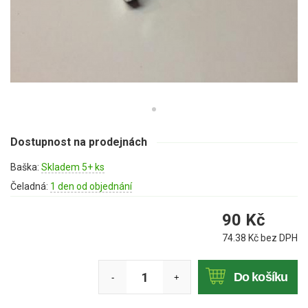
Mulčovače
Křovinořezy a vyžínače
Benzínové křovinořezy a vyžínače
Aku křovinořezy a vyžínače
Motorové pily
Dostupnost na prodejnách
Baška:
Skladem 5+ ks
Benzínové pily
Čeladná:
1 den od objednání
Aku pily
90
Kč
Elektrické pily
74.38
Kč bez DPH
Jednoruční pily
Vyvětvovací pily
Do košíku
-
+
AKU zahradní technika