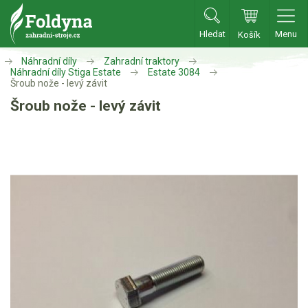
Hledat
Menu
Košík
Zahradní traktory
Náhradní díly
Zahradní traktory
Náhradní díly Stiga Estate
Estate 3084
Šroub nože - levý závit
Zahradní traktory
Šroub nože - levý závit
Zahradní ridery
Aku traktory
Příslušenství
Sekačky
Benzínové sekačky
Akumulátorové sekačky
Robotické sekačky
Bubnové sekačky