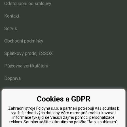
Elektrické čtyřkolky
Odstoupení od smlouvy
Náhradní díly
Kontakt
Servis
Náhradní díly pro motorové pily
Zahradní traktory
Obchodní podmínky
Náhradní díly Challenge
Splátkový prodej ESSOX
Náhradní díly Honda
Půjčovna vertikutátoru
Náhradní díly Starjet
Náhradní díly Stiga Estate
Doprava
Estate 3084
Blog
Estate 3098
Cookies a GDPR
Estate 5092, 6092
Estate 6102
Zahradní stroje Foldyna s.r.o. a partneři potřebují Váš souhlas k
využití jednotlivých dat, aby Vám mimo jiné mohli ukazovat
Díly pro motory
informace týkající se Vašich zájmů pomocí personalizace
reklam. Souhlas udělíte kliknutím na políčko "Ano, souhlasím".
Elektro instalace