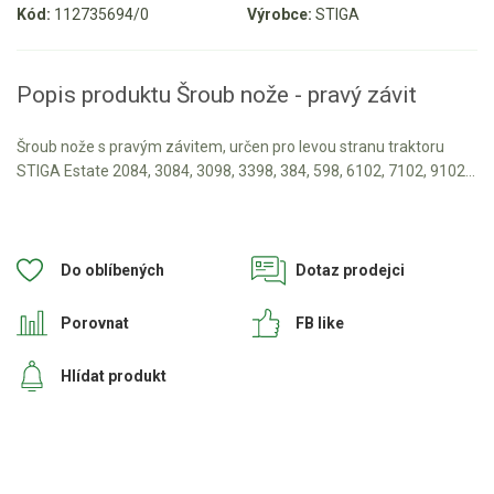
Kód:
112735694/0
Výrobce:
STIGA
Aku křovinořezy a vyžínače
Aku pily
Popis produktu Šroub nože - pravý závit
Aku sekačky
Aku STIHL
Šroub nože s pravým závitem, určen pro levou stranu traktoru
STIGA Estate 2084, 3084, 3098, 3398, 384, 598, 6102, 7102, 9102...
Aku AL-KO
Štípačka na dřevo
Do oblíbených
Dotaz prodejci
VARI
Porovnat
FB like
VARI malotraktory
Hlídat produkt
VARI multifunkční nosiče
Sněhové frézy
Vertikutátory