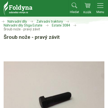
Hledat
Menu
Košík
Zahradní traktory
Náhradní díly
Zahradní traktory
Náhradní díly Stiga Estate
Estate 3084
Šroub nože - pravý závit
Zahradní traktory
Šroub nože - pravý závit
Zahradní ridery
Aku traktory
Příslušenství
Sekačky
Benzínové sekačky
Akumulátorové sekačky
Robotické sekačky
Bubnové sekačky