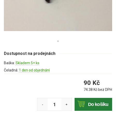
Mulčovače
Křovinořezy a vyžínače
Benzínové křovinořezy a vyžínače
Aku křovinořezy a vyžínače
Motorové pily
Dostupnost na prodejnách
Baška:
Skladem 5+ ks
Benzínové pily
Čeladná:
1 den od objednání
Aku pily
90
Kč
Elektrické pily
74.38
Kč bez DPH
Jednoruční pily
Vyvětvovací pily
Do košíku
-
+
AKU zahradní technika