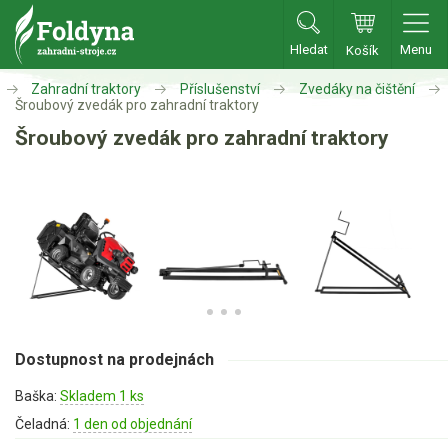
Hledat
Menu
Košík
Zahradní traktory
Příslušenství
Zvedáky na čištění
Zahradní traktory
Šroubový zvedák pro zahradní traktory
Šroubový zvedák pro zahradní traktory
Zahradní traktory
Zahradní ridery
Aku traktory
Příslušenství
Oleje, maziva
Vozíky
Deflektory
Dostupnost na prodejnách
Mulčovací sady
Zvedáky na čištění
Baška:
Skladem 1 ks
Na zimu
Čeladná:
1 den od objednání