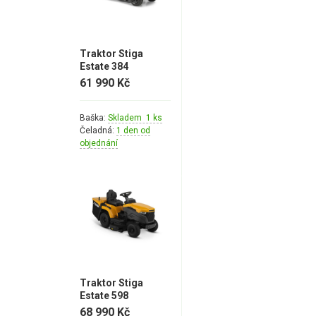
Elektrocentrály
Štěpkovače a drtiče
Traktor Stiga
Elektrické skútry
Estate 384
61 990 Kč
Elektrické tříkolky
Baška:
Skladem 1 ks
Čeladná:
1 den od
Elektrické tříkolky pro seniory
objednání
Elektrické tříkolky pracovní
Elektrické čtyřkolky
Náhradní díly
Náhradní díly pro motorové pily
Traktor Stiga
Zahradní traktory
Estate 598
Řetězové pily
68 990 Kč