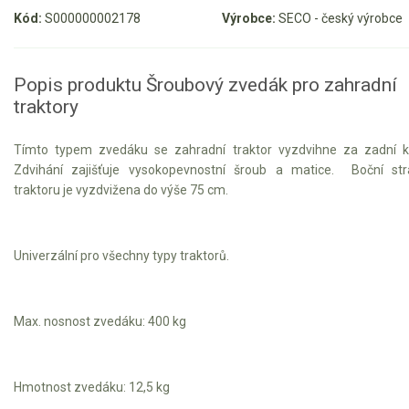
Kód:
S000000002178
Výrobce:
SECO - český výrobce
Motorové pily
Benzínové pily
Popis produktu Šroubový zvedák pro zahradní
traktory
Aku pily
Elektrické pily
Tímto typem zvedáku se zahradní traktor vyzdvihne za zadní k
Jednoruční pily
Zdvihání zajišťuje vysokopevnostní šroub a matice. Boční st
traktoru je vyzdvižena do výše 75 cm.
Vyvětvovací pily
AKU zahradní technika
Univerzální pro všechny typy traktorů.
Aku křovinořezy a vyžínače
Aku pily
Max. nosnost zvedáku: 400 kg
Aku sekačky
Aku STIHL
Hmotnost zvedáku: 12,5 kg
Aku AL-KO