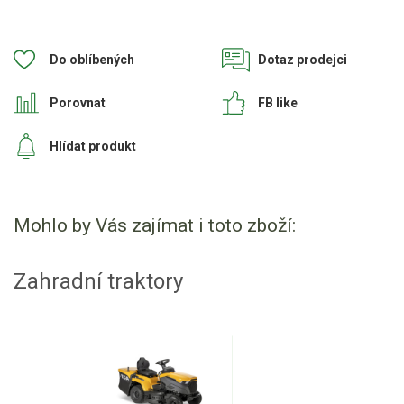
Štípačka na dřevo
Do oblíbených
Dotaz prodejci
VARI
Porovnat
FB like
VARI malotraktory
Hlídat produkt
VARI multifunkční nosiče
Sněhové frézy
Mohlo by Vás zajímat i toto zboží:
Vertikutátory
Zahradní traktory
Kultivátory
Nůžky na živý plot
Vysavače a foukače