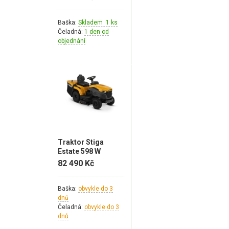
Náhradní díly pro křovinořezy
Baška:
Skladem 1 ks
Náhradní díly pro sekačky
Čeladná:
1 den od
objednání
Traktor Stiga
Estate 598 W
82 490 Kč
Baška:
obvykle do 3
dnů
Čeladná:
obvykle do 3
dnů