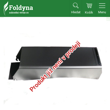
Hledat
Menu
Košík
Zahradní traktory
Zahradní traktory
Zahradní ridery
Produkt již není v prodeji
Aku traktory
Příslušenství
Sekačky
Benzínové sekačky
Akumulátorové sekačky
Robotické sekačky
Bubnové sekačky