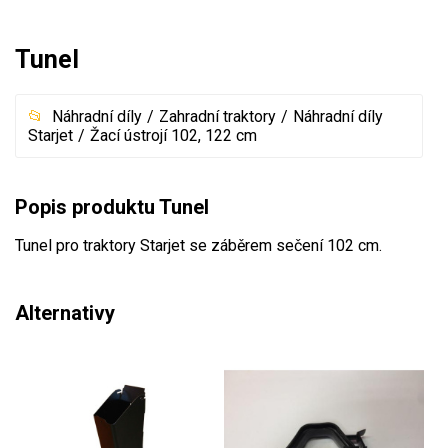
Mulčovače
Tunel
Křovinořezy a vyžínače
Náhradní díly
Zahradní traktory
Náhradní díly
Benzínové křovinořezy a vyžínače
Starjet
Žací ústrojí 102, 122 cm
Aku křovinořezy a vyžínače
Motorové pily
Popis produktu Tunel
Tunel pro traktory Starjet se záběrem sečení 102 cm.
Benzínové pily
Aku pily
Alternativy
Elektrické pily
Jednoruční pily
Vyvětvovací pily
AKU zahradní technika