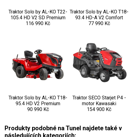
Elektrické čtyřkolky
Traktor Solo by AL-KO T22-
Traktor Solo by AL-KO T18-
Náhradní díly
105.4 HD V2 SD Premium
93.4 HD-A V2 Comfort
116 990 Kč
77 990 Kč
Náhradní díly pro motorové pily
Zahradní traktory
Náhradní díly Challenge
Náhradní díly Honda
Náhradní díly Starjet
Díly pro motory
Mulčovací žací ústrojí 110 cm
Traktor Solo by AL-KO T18-
Traktor SECO Starjet P4 -
Přední náprava, řízení
95.4 HD V2 Premium
motor Kawasaki
Zdvih sečení
90 990 Kč
154 900 Kč
Elektro instalace
Sběrný koš
Produkty podobné na Tunel najdete také v
Žací ústrojí 102, 122 cm
následujících kategoriích: