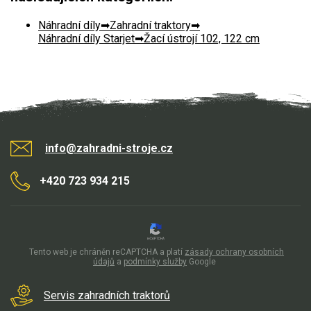
Pojezd, převodovka
Náhradní díly
Zahradní traktory
Ostatní
Náhradní díly Starjet
Žací ústrojí 102, 122 cm
Náhradní díly Stiga Estate
Řetězové pily
Náhradní díly pro křovinořezy
Náhradní díly pro sekačky
info@zahradni-stroje.cz
+420 723 934 215
Tento web je chráněn reCAPTCHA a platí
zásady ochrany osobních
údajů
a
podmínky služby
Google
Servis zahradních traktorů