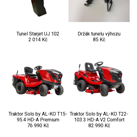
Aku křovinořezy a vyžínače
Aku pily
Aku sekačky
Tunel Starjet UJ 102
Držák tunelu výhozu
2 014 Kč
85 Kč
Aku STIHL
Aku AL-KO
Štípačka na dřevo
VARI
VARI malotraktory
VARI multifunkční nosiče
Traktor Solo by AL-KO T15-
Traktor Solo by AL-KO T22-
95.4 HD-A Premium
103.3 HD-A V2 Comfort
Sněhové frézy
76 990 Kč
82 990 Kč
Vertikutátory