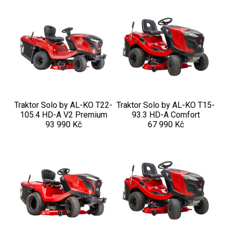
Kultivátory
Nůžky na živý plot
Vysavače a foukače
Elektrocentrály
Traktor Solo by AL-KO T22-
Traktor Solo by AL-KO T15-
Štěpkovače a drtiče
105.4 HD-A V2 Premium
93.3 HD-A Comfort
93 990 Kč
67 990 Kč
Elektrické skútry
Elektrické tříkolky
Elektrické tříkolky pro seniory
Elektrické tříkolky pracovní