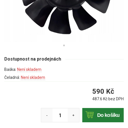
Mulčovače
Křovinořezy a vyžínače
Benzínové křovinořezy a vyžínače
Aku křovinořezy a vyžínače
Motorové pily
Dostupnost na prodejnách
Baška:
Není skladem
Benzínové pily
Čeladná:
Není skladem
Aku pily
590
Kč
Elektrické pily
487.6
Kč bez DPH
Jednoruční pily
Vyvětvovací pily
Do košíku
-
+
AKU zahradní technika