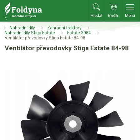
Hledat
Menu
Košík
Zahradní traktory
Náhradní díly
Zahradní traktory
Náhradní díly Stiga Estate
Estate 3084
Ventilátor převodovky Stiga Estate 84-98
Zahradní traktory
Ventilátor převodovky Stiga Estate 84-98
Zahradní ridery
Aku traktory
Příslušenství
Sekačky
Benzínové sekačky
Akumulátorové sekačky
Robotické sekačky
Bubnové sekačky