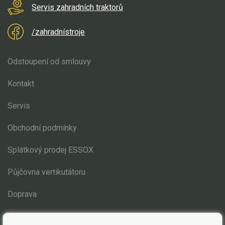
Elektrické čtyřkolky
Servis zahradních traktorů
Náhradní díly
/zahradnístroje
Náhradní díly pro motorové pily
Odstoupení od smlouvy
Zahradní traktory
Kontakt
Náhradní díly Challenge
Náhradní díly Honda
Servis
Náhradní díly Starjet
Obchodní podmínky
Náhradní díly Stiga Estate
Splátkový prodej ESSOX
Estate 3084
Estate 3098
Půjčovna vertikutátoru
Estate 5092, 6092
Estate 6102
Doprava
Díly pro motory
Blog
Elektro instalace