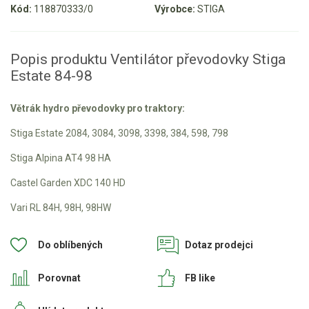
Kód:
118870333/0
Výrobce:
STIGA
Aku křovinořezy a vyžínače
Aku pily
Popis produktu Ventilátor převodovky Stiga
Aku sekačky
Estate 84-98
Aku STIHL
Větrák hydro převodovky pro traktory:
Aku AL-KO
Stiga Estate 2084, 3084, 3098, 3398, 384, 598, 798
Štípačka na dřevo
Stiga Alpina AT4 98 HA
VARI
Castel Garden XDC 140 HD
Vari RL 84H, 98H, 98HW
VARI malotraktory
VARI multifunkční nosiče
Do oblíbených
Dotaz prodejci
Sněhové frézy
Porovnat
FB like
Vertikutátory