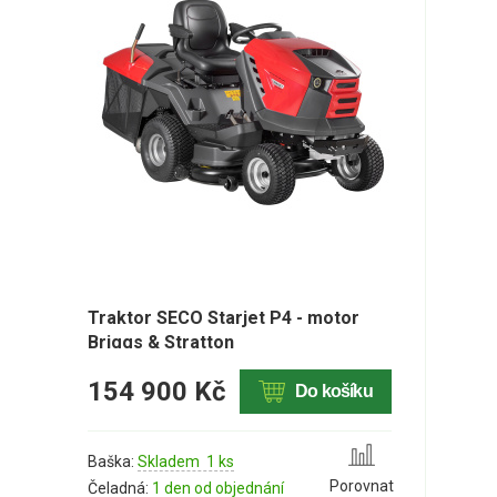
Traktor SECO Starjet P4 - motor
Briggs & Stratton
154 900 Kč
Do košíku
Baška:
Skladem 1 ks
Porovnat
Čeladná:
1 den od objednání