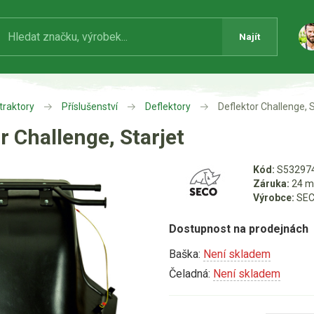
Najít
traktory
Příslušenství
Deflektory
Deflektor Challenge, S
r Challenge, Starjet
Kód:
S53297
Záruka:
24 m
Výrobce:
SEC
Dostupnost na prodejnách
Baška:
Není skladem
Čeladná:
Není skladem