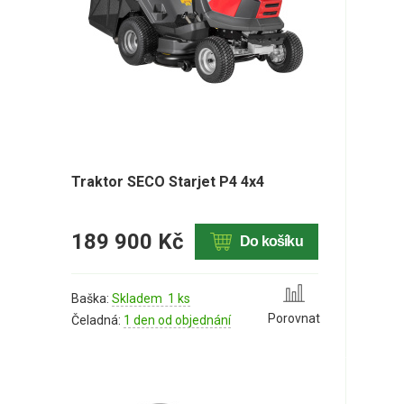
Traktor SECO Starjet P4 4x4
189 900 Kč
Do košíku
Baška:
Skladem 1 ks
Porovnat
Čeladná:
1 den od objednání