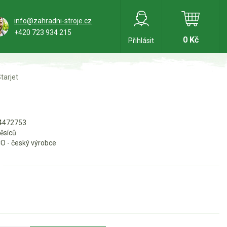
info@zahradni-stroje.cz
+420 723 934 215
0 Kč
Přihlásit
tarjet
4472753
ěsíců
O - český výrobce