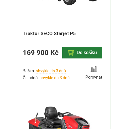
Traktor SECO Starjet P5
169 900 Kč
Do košíku
Baška:
obvykle do 3 dnů
Porovnat
Čeladná:
obvykle do 3 dnů