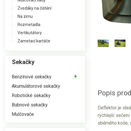
Mulčovací sady
Zvedáky na čištění
Na zimu
Rozmetadla
Vertikutátory
Zametací kartáče
Sekačky
Benzínové sekačky
Akumulátorové sekačky
Popis prod
Robotické sekačky
Bubnové sekačky
Deflektor je ide
Mulčovače
rychlejší sečen
sběrného koše, v