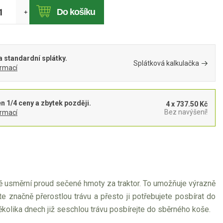
Do košíku
+
 standardní splátky.
Splátková kalkulačka
ormací
en 1/4 ceny a zbytek později.
4 x 737.50 Kč
Bez navýšení!
ormací
antně usměrní proud sečené hmoty za traktor. To umožňuje výrazně
 značně přerostlou trávu a přesto ji potřebujete posbírat do
ěkolika dnech již seschlou trávu posbírejte do sběrného koše.