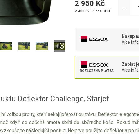
2 950
Kč
-
2 438.02
Kč bez DPH
Nakup na
Více inf
Zaplať j
Více inf
ROZLOŽENÁ PLATBA
uktu Deflektor Challenge, Starjet
ální volbou pro ty, kteří sekají přerostlou trávu. Deflektor eleg
í než když se sečená hmota sbírá do sběrného koše. Pokud máte
yzkoušejte následující postup: Nejprve použijte deflektor a po n