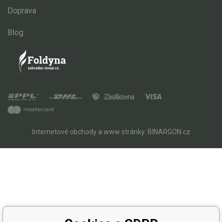
Doprava
Blog
Internetové obchody
a
www stránky
:
BINARGON.cz