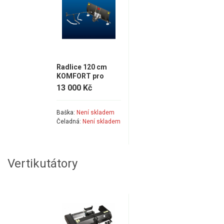
Náhradní díly pro křovinořezy
Náhradní díly pro sekačky
Radlice 120 cm
KOMFORT pro
univerzální závěs
13 000 Kč
Starjet UJ
Baška:
Není skladem
Čeladná:
Není skladem
Vertikutátory