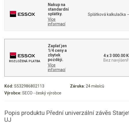
Nakup na
Motorové pily
standardní
splátky.
Splátková kalkulačka
Více
informací
Benzínové pily
Aku pily
Elektrické pily
Zaplať jen
1/4 ceny a
Jednoruční pily
zbytek
4 x 3 000.00 K
později.
Bez navýšení!
Vyvětvovací pily
ROZLOŽENÁ PLATBA
Více
informací
AKU zahradní technika
Kód:
S532986802113
Záruka:
24 měsíců
Aku křovinořezy a vyžínače
Výrobce:
SECO - český výrobce
Aku pily
Aku sekačky
Popis produktu Přední univerzální závěs Starje
Aku STIHL
UJ
Aku AL-KO