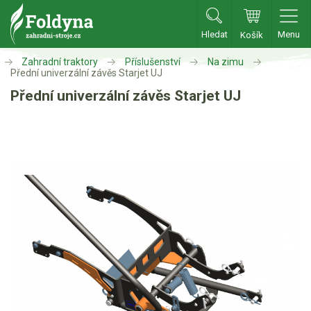
Hledat
Menu
Košík
Zahradní traktory
Příslušenství
Na zimu
Zahradní traktory
Přední univerzální závěs Starjet UJ
Přední univerzální závěs Starjet UJ
Zahradní traktory
Zahradní ridery
Aku traktory
Příslušenství
Oleje, maziva
Vozíky
Deflektory
Mulčovací sady
Zvedáky na čištění
Na zimu