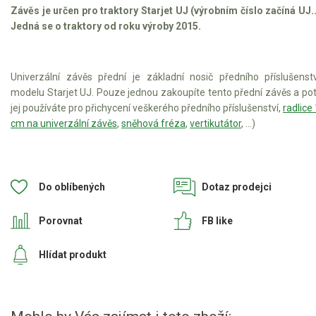
Závěs je určen pro traktory Starjet UJ (výrobním číslo začíná UJ...
Jedná se o traktory od roku výroby 2015.
Štípačka na dřevo
VARI
Univerzální závěs přední je základní nosič předního příslušenst
modelu Starjet UJ. Pouze jednou zakoupíte tento přední závěs a p
VARI malotraktory
jej používáte pro přichycení veškerého předního příslušenství,
radlice
VARI multifunkční nosiče
cm na univerzální závěs
,
sněhová fréza
,
vertikutátor
, ...)
Sněhové frézy
Do oblíbených
Dotaz prodejci
Vertikutátory
Porovnat
FB like
Kultivátory
Nůžky na živý plot
Hlídat produkt
Vysavače a foukače