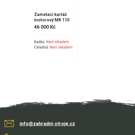
Zametací kartáč
motorový MK 110
Sweeper
46 000 Kč
Baška:
Není skladem
Čeladná:
Není skladem
info@zahradni-stroje.cz