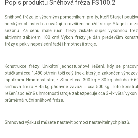
Popis produktu Sněhová fréza FS100.2
Motorové pily
Sněhová fréza je výborným pomocníkem pro ty, kteří Starjet používa
horských oblastech a uvažují o rozšíření použití stroje Starjet i o z
Benzínové pily
sezónu. Za cenu malé ruční frézy získáte super výkonnou fré
Aku pily
aktivním záběrem 100 cm! Výkon frézy je dán především konstr
frézy a pak v neposlední řadě i hmotností stroje.
Elektrické pily
Jednoruční pily
Vyvětvovací pily
Konstrukce frézy: Unikátní jednostupňové řešení, kdy se pracov
otáčkami cca 1.480 ot/min točí celý šnek, který je zakončen výhozo
lopatkami. Hmotnost stroje: Starjet cca 300 kg + 80 kg obsluha + 6
AKU zahradní technika
sněhová fréza + 45 kg přídavné závaží = cca 500 kg. Toto konstru
řešení společně s hmotností stroje zabezpečuje cca 3-4x větší výkon
Aku křovinořezy a vyžínače
průměrná ruční sněhová fréza.
Aku pily
Aku sekačky
Shrnovací výšku si můžete nastavit pomocí nastavitelných plazů.
Aku STIHL
Aku AL-KO