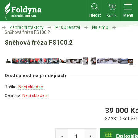
Hledat
Menu
Košík
Zahradní traktory
Příslušenství
Na zimu
Zahradní traktory
Sněhová fréza FS100.2
Sněhová fréza FS100.2
Zahradní traktory
Zahradní ridery
Aku traktory
Dostupnost na prodejnách
Příslušenství
Baška:
Není skladem
Oleje, maziva
Čeladná:
Není skladem
Vozíky
Deflektory
39 000
K
Mulčovací sady
32 231.4
Kč bez 
Zvedáky na čištění
Na zimu
Do košík
-
+