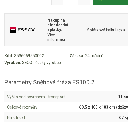
Rozmetadla
Vertikutátory
Zametací kartáče
Nakup na
standardní
splátky.
Splátková kalkulačka
Sekačky
Více
informací
Benzínové sekačky
Kód:
S536059550002
Záruka:
24 měsíců
Akumulátorové sekačky
Výrobce:
SECO - český výrobce
Robotické sekačky
Bubnové sekačky
Parametry Sněhová fréza FS100.2
Mulčovače
Výška nad povrchem - transport
11 c
Křovinořezy a vyžínače
Celkové rozměry
60,5 x 103 x 103 cm (dxšxv
Benzínové křovinořezy a vyžínače
Hmotnost
67 k
Aku křovinořezy a vyžínače