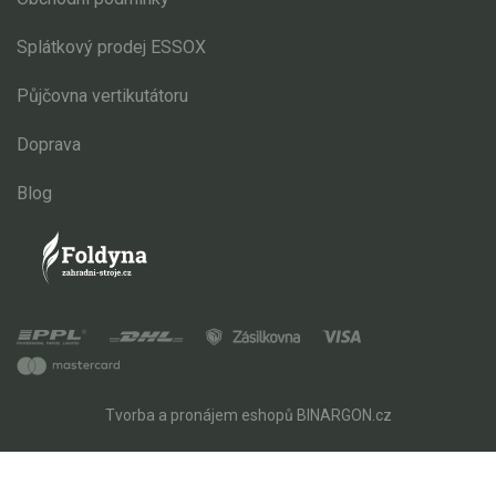
Splátkový prodej ESSOX
Půjčovna vertikutátoru
Doprava
Blog
Tvorba a pronájem eshopů
BINARGON.cz