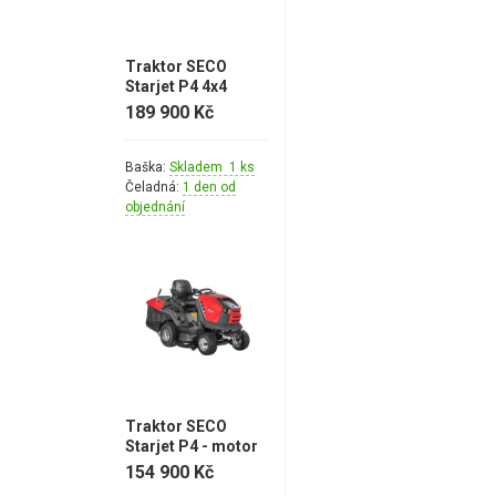
Náhradní díly pro křovinořezy
Náhradní díly pro sekačky
Traktor SECO
Starjet P4 4x4
189 900 Kč
Baška:
Skladem 1 ks
Čeladná:
1 den od
objednání
Traktor SECO
Starjet P4 - motor
Briggs & Stratton
154 900 Kč