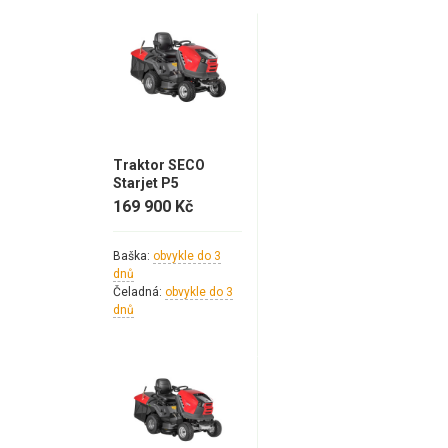
Elektrocentrály
Štěpkovače a drtiče
Elektrické skútry
Elektrické tříkolky
Traktor SECO
Starjet P5
Elektrické tříkolky pro seniory
169 900 Kč
Elektrické tříkolky pracovní
Baška:
obvykle do 3
Elektrické čtyřkolky
dnů
Čeladná:
obvykle do 3
dnů
Náhradní díly
Náhradní díly pro motorové pily
Zahradní traktory
Řetězové pily