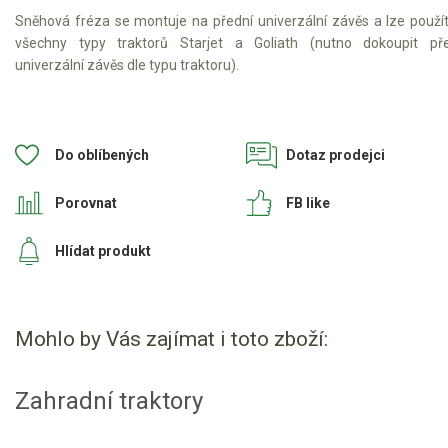
Sněhová fréza se montuje na přední univerzální závěs a lze použí
všechny typy traktorů Starjet a Goliath (nutno dokoupit pře
Štípačka na dřevo
univerzální závěs dle typu traktoru).
VARI
VARI malotraktory
Do oblíbených
Dotaz prodejci
VARI multifunkční nosiče
Porovnat
FB like
Sněhové frézy
Hlídat produkt
Vertikutátory
Kultivátory
Mohlo by Vás zajímat i toto zboží:
Nůžky na živý plot
Zahradní traktory
Vysavače a foukače